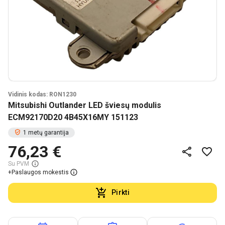
Vidinis kodas: RON1230
Mitsubishi Outlander LED šviesų modulis
ECM92170D20 4B45X16MY 151123
1 metų garantija
76,23 €
Su PVM
+
Paslaugos mokestis
Pirkti