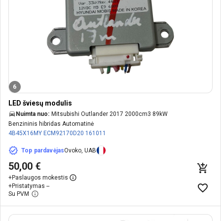
6
LED šviesų modulis
Nuimta nuo:
Mitsubishi Outlander 2017 2000cm3 89kW
Benzininis hibridas Automatinė
4B45X16MY
ECM92170D20
161011
Top pardavėjas
Ovoko, UAB
50,00 €
+
Paslaugos mokestis
+
Pristatymas --
Su PVM