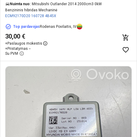
Nuimta nuo:
Mitsubishi Outlander 2014 2000cm3 0kW
Benzininis hibridas Mechaninė
ECM92170D20
160728
4B45X
Top pardavėjas
Rodenas Povilaitis, IV
30,00 €
+
Paslaugos mokestis
+
Pristatymas --
Su PVM