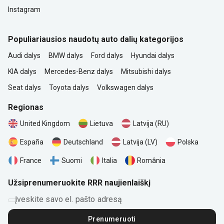
Instagram
Populiariausios naudotų auto dalių kategorijos
Audi dalys
BMW dalys
Ford dalys
Hyundai dalys
KIA dalys
Mercedes-Benz dalys
Mitsubishi dalys
Seat dalys
Toyota dalys
Volkswagen dalys
Regionas
United Kingdom
Lietuva
Latvija (RU)
Polska
España
Deutschland
Latvija (LV)
România
France
Suomi
Italia
Užsiprenumeruokite RRR naujienlaiškį
Įveskite savo el. pašto adresą
Prenumeruoti