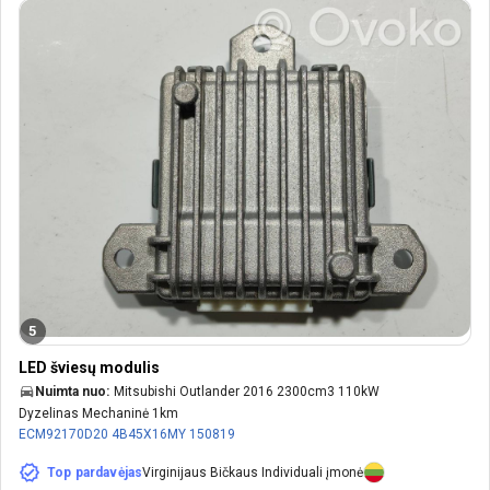
5
LED šviesų modulis
Nuimta nuo:
Mitsubishi Outlander 2016 2300cm3 110kW
Dyzelinas Mechaninė 1km
ECM92170D20
4B45X16MY
150819
Top pardavėjas
Virginijaus Bičkaus Individuali įmonė