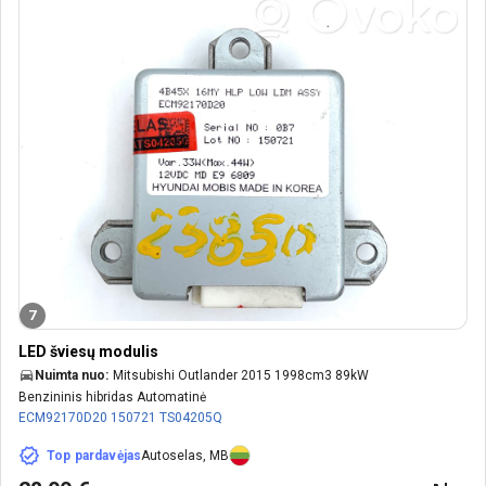
7
LED šviesų modulis
Nuimta nuo:
Mitsubishi Outlander 2015 1998cm3 89kW
Benzininis hibridas Automatinė
ECM92170D20
150721
TS04205Q
Top pardavėjas
Autoselas, MB