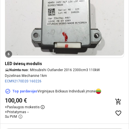
6
LED šviesų modulis
Nuimta nuo:
Mitsubishi Outlander 2016 2300cm3 110kW
Dyzelinas Mechaninė 1km
ECM92170D20
160226
Top pardavėjas
Virginijaus Bičkaus Individuali įmonė
100,00 €
+
Paslaugos mokestis
+
Pristatymas --
Su PVM