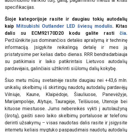
automobilio variklio tūrį, galią, pagaminimo metus ar kitas
specifikacijas.
Šioje kategorijoje rasite ir daugiau tokių autodalių
kaip
Mitsubishi Outlander LED šviesų modulis
. Kitas
dalis su
ECM92170D20
kodu galite rasti
čia
.
Peržiūrėkite jus dominančios detalės aprašymą ir techninę
informaciją. Įsigykite reikalingą detalę ir mes ją
pristatysime per kelias darbo dienas. RRR bendradarbiauja
su patikimais ir laiko patikrintais Lietuvos autodalių
pardavėjais, galinčiais užtikrinti siūlomų dalių kokybę.
Šiuo metu mūsų svetainėje rasite daugiau nei +43,6 mln.
unikalių skelbimų iš skirtingų naudotų autodalių pardavėjų
Vilniuje, Kaune, Klaipėdoje, Šiauliuose, Panevėžyje,
Marijampolėje, Alytuje, Tauragėje, Telšiuose, Utenoje bei
kituose miestuose. Jums nebereikės vykti į autolaužyną
(šrotą), gaišti savo laiko skelbimų portaluose ar telefonu
derinti užsakymų – visas naudotas dalis rasite ir įsigysite
internetu keliais mygtuko paspaudimais naudotų autodalių