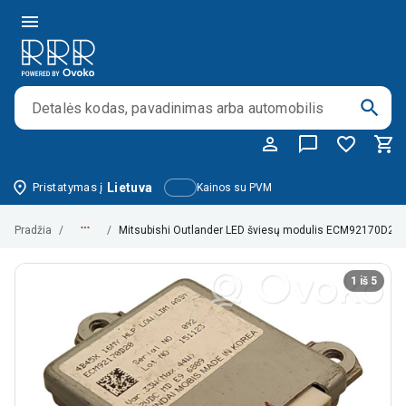
Pristatymas į
Lietuva
Kainos su PVM
Pradžia
/
/
Mitsubishi Outlander LED šviesų modulis ECM92170D2
1 iš 5