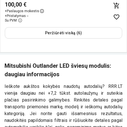
100,00 €
+
Paslaugos mokestis
+
Pristatymas --
Su PVM
Peržiūrėti viską (6)
Mitsubishi Outlander LED šviesų modulis:
daugiau informacijos
Ieškote aukštos kokybės naudotų autodalių? RRR.LT
vienija daugiau nei +7,2 tūkst. autolaužynų ir suteikia
plačias pasirinkimo galimybes. Rinkitės detales pagal
transporto priemonės markę, modelį ir ieškomų autodalių
kategoriją. Jei norite gauti išsamesnius rezultatus,
naudokitės papildomais filtrais ir rūšiuokite detales pagal