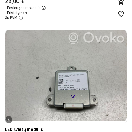
28,00 €
+
Paslaugos mokestis
+
Pristatymas --
Su PVM
4
LED šviesų modulis