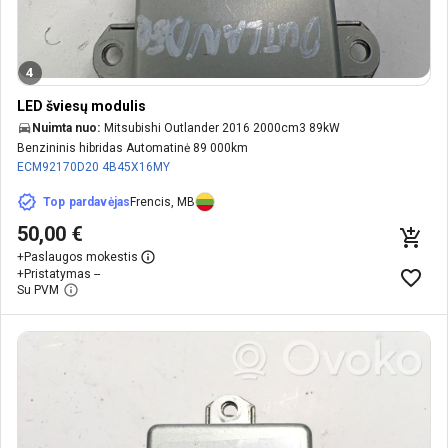
4
LED šviesų modulis
Nuimta nuo:
Mitsubishi Outlander 2016 2000cm3 89kW
Benzininis hibridas Automatinė 89 000km
ECM92170D20
4B45X16MY
Top pardavėjas
Frencis, MB
50,00 €
+
Paslaugos mokestis
+
Pristatymas --
Su PVM