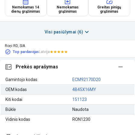
Nemokamas 14
Nemokamas
Greitas pinigų
dienų grąžinimas
grąžinimas
grąžinimas
Visi pasiūlymai (6)
Roņi RD, SIA
Top pardavėjas
Latvija
Prekės aprašymas
Gamintojo kodas
ECM92170D20
OEM kodas
4B45X16MY
Kiti kodai
151123
Būklė
Naudota
Vidinis kodas
RON1230