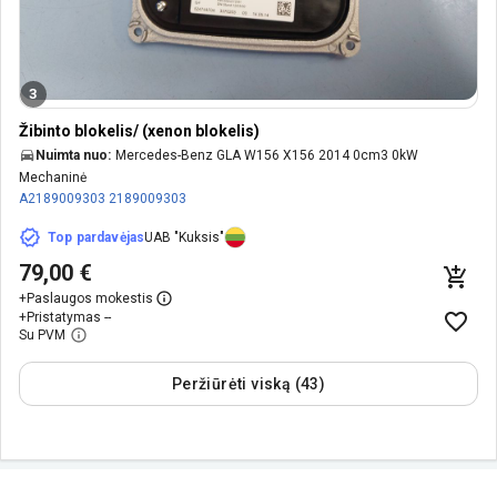
3
Žibinto blokelis/ (xenon blokelis)
Nuimta nuo:
Mercedes-Benz GLA W156 X156 2014 0cm3 0kW
Mechaninė
A2189009303
2189009303
Top pardavėjas
UAB "Kuksis"
79,00 €
+
Paslaugos mokestis
+
Pristatymas --
Su PVM
Peržiūrėti viską (43)