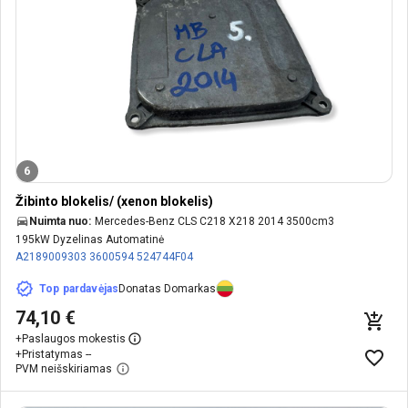
6
Žibinto blokelis/ (xenon blokelis)
Nuimta nuo:
Mercedes-Benz CLS C218 X218 2014 3500cm3
195kW Dyzelinas Automatinė
A2189009303
3600594
524744F04
Top pardavėjas
Donatas Domarkas
74,10 €
+
Paslaugos mokestis
+
Pristatymas --
PVM neišskiriamas