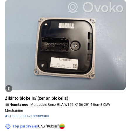
3
Žibinto blokelis/ (xenon blokelis)
Nuimta nuo:
Mercedes-Benz GLA W156 X156 2014 0cm3 0kW
Mechaninė
A2189009303
2189009303
Top pardavėjas
UAB "Kuksis"