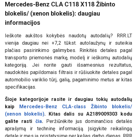
Mercedes-Benz CLA C118 X118 Žibinto
blokelis/ (xenon blokelis): daugiau
informacijos
Ieškote aukštos kokybės naudotų autodalių? RRR.LT
vienija daugiau nei +7,2 tūkst. autolaužynų ir suteikia
plačias pasirinkimo galimybes. Rinkitės detales pagal
transporto priemonės markę, modelį ir ieškomų autodalių
kategoriją. Jei norite gauti išsamesnius rezultatus,
naudokitės papildomais filtrais ir rūšiuokite detales pagal
automobilio variklio tūrį, galią, pagaminimo metus ar kitas
specifikacijas.
Šioje kategorijoje rasite ir daugiau tokių autodalių
kaip
Mercedes-Benz CLA-class Žibinto blokelis/
(xenon blokelis)
. Kitas dalis su
A2189009303
kodu
galite rasti
čia
.
Peržiūrėkite jus dominančios detalės
aprašymą ir techninę informaciją. Įsigykite reikalingą
detalę ir mes ją pristatysime per kelias darbo dienas. RRR