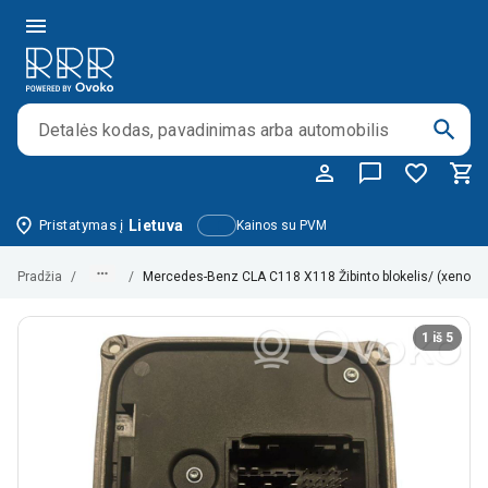
Pristatymas į
Lietuva
Kainos su PVM
Pradžia
/
/
Mercedes-Benz CLA C118 X118 Žibinto blokelis/ (xenon
1 iš 5