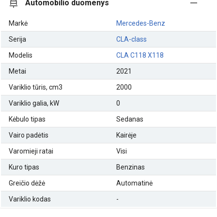
Automobilio duomenys
Markė
Mercedes-Benz
Serija
CLA-class
Modelis
CLA C118 X118
Metai
2021
Variklio tūris, cm3
2000
Variklio galia, kW
0
Kėbulo tipas
Sedanas
Vairo padėtis
Kairėje
Varomieji ratai
Visi
Kuro tipas
Benzinas
Greičio dėžė
Automatinė
Variklio kodas
-