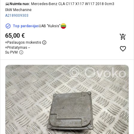
Nuimta nuo:
Mercedes-Benz CLA C117 X117 W117 2018 0cm3
0kW Mechaninė
A2189009303
Top pardavėjas
UAB "Kuksis"
65,00 €
+
Paslaugos mokestis
+
Pristatymas --
Su PVM