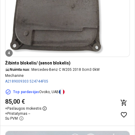
4
Žibinto blokelis/ (xenon blokelis)
Nuimta nuo:
Mercedes-Benz C W205 2018 0cm3 0kW
Mechaninė
A2189009303
524744F05
Top pardavėjas
Ovoko, UAB
85,00 €
+
Paslaugos mokestis
+
Pristatymas --
Su PVM