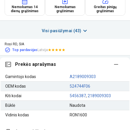
Nemokamas 14
Nemokamas
Greitas pinigų
dienų grąžinimas
grąžinimas
grąžinimas
Visi pasiūlymai (43)
Roņi RD, SIA
Top pardavėjas
Latvija
Prekės aprašymas
Gamintojo kodas
A2189009303
OEM kodas
524744F06
Kiti kodai
5456387
,
2189009303
Būklė
Naudota
Vidinis kodas
RON1600