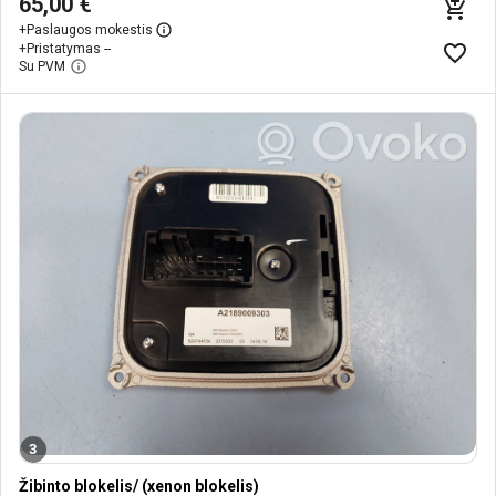
65,00 €
+
Paslaugos mokestis
+
Pristatymas --
Su PVM
3
Žibinto blokelis/ (xenon blokelis)