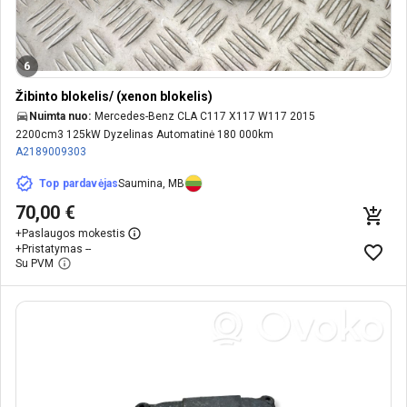
6
Žibinto blokelis/ (xenon blokelis)
Nuimta nuo:
Mercedes-Benz CLA C117 X117 W117 2015
2200cm3 125kW Dyzelinas Automatinė 180 000km
A2189009303
Top pardavėjas
Saumina, MB
70,00 €
+
Paslaugos mokestis
+
Pristatymas --
Su PVM