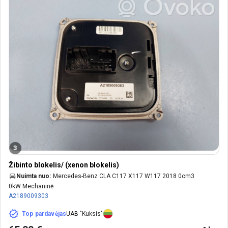
3
Žibinto blokelis/ (xenon blokelis)
Nuimta nuo:
Mercedes-Benz CLA C117 X117 W117 2018 0cm3
0kW Mechaninė
A2189009303
Top pardavėjas
UAB "Kuksis"