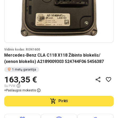
Vidinis kodas: RON1600
Mercedes-Benz CLA C118 X118 Žibinto blokelis/
(xenon blokelis) A2189009303 524744F06 5456387
1 metų garantija
163,35 €
Su PVM
+
Paslaugos mokestis
Pirkti