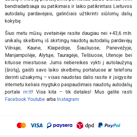
bendradarbiauja su patikimais ir laiko patikrintais Lietuvos
autodalių pardavėjais, galinčiais užtikrinti siūlomų dalių
kokybę.
Šiuo metu mūsų svetainėje rasite daugiau nei +43,6 mln.
unikalių skelbimų iš skirtingų naudotų autodalių pardavėjų
Vilniuje, Kaune, Klaipėdoje, Šiauliuose, Panevėžyje,
Marijampolėje, Alytuje, Tauragėje, Telšiuose, Utenoje bei
kituose miestuose. Jums nebereikės vykti į autolaužyną
(šrotą), gaišti savo laiko skelbimų portaluose ar telefonu
derinti užsakymų – visas naudotas dalis rasite ir įsigysite
internetu keliais mygtuko paspaudimais naudotų autodalių
portale
rrr.lt
! Visa kita – tik detalės! Mus galite rasti
Facebook
Youtube
arba
Instagram