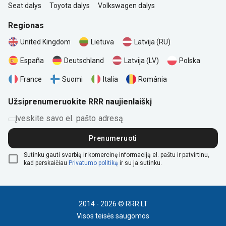
Seat dalys
Toyota dalys
Volkswagen dalys
Regionas
United Kingdom
Lietuva
Latvija (RU)
Polska
España
Deutschland
Latvija (LV)
România
France
Suomi
Italia
Užsiprenumeruokite RRR naujienlaiškį
Įveskite savo el. pašto adresą
Prenumeruoti
Sutinku gauti svarbią ir komercinę informaciją el. paštu ir patvirtinu,
kad perskaičiau
Privatumo politiką
ir su ja sutinku.
2014 - 2026 © RRR.LT
Visos teisės saugomos