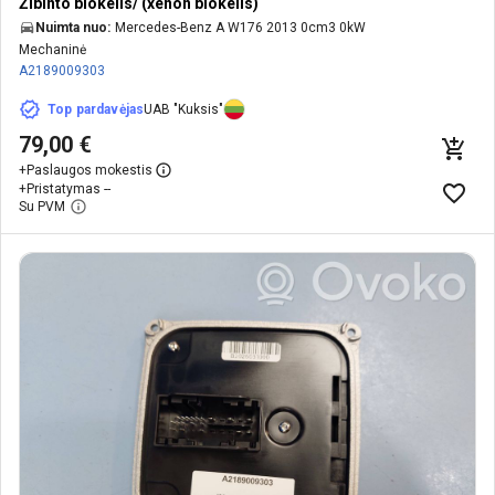
Žibinto blokelis/ (xenon blokelis)
Nuimta nuo:
Mercedes-Benz A W176 2013 0cm3 0kW
Mechaninė
A2189009303
Top pardavėjas
UAB "Kuksis"
79,00 €
+
Paslaugos mokestis
+
Pristatymas --
Su PVM