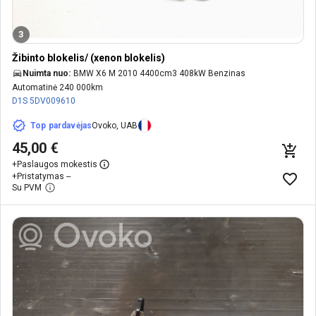
3
Žibinto blokelis/ (xenon blokelis)
Nuimta nuo:
BMW X6 M 2010 4400cm3 408kW Benzinas
Automatinė 240 000km
D1S
5DV009610
Top pardavėjas
Ovoko, UAB
45,00 €
+
Paslaugos mokestis
+
Pristatymas --
Su PVM