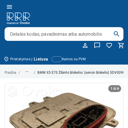
Pristatymas į
Lietuva
Kainos su PVM
Pradžia
/
/
BMW X5 E70 Žibinto blokelis/ (xenon blokelis) 5DV0096
1 iš 6