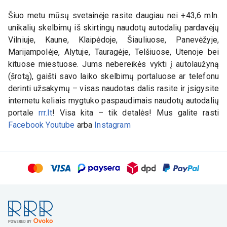
Šiuo metu mūsų svetainėje rasite daugiau nei +43,6 mln.
unikalių skelbimų iš skirtingų naudotų autodalių pardavėjų
Vilniuje, Kaune, Klaipėdoje, Šiauliuose, Panevėžyje,
Marijampolėje, Alytuje, Tauragėje, Telšiuose, Utenoje bei
kituose miestuose. Jums nebereikės vykti į autolaužyną
(šrotą), gaišti savo laiko skelbimų portaluose ar telefonu
derinti užsakymų – visas naudotas dalis rasite ir įsigysite
internetu keliais mygtuko paspaudimais naudotų autodalių
portale
rrr.lt
! Visa kita – tik detalės! Mus galite rasti
Facebook
Youtube
arba
Instagram