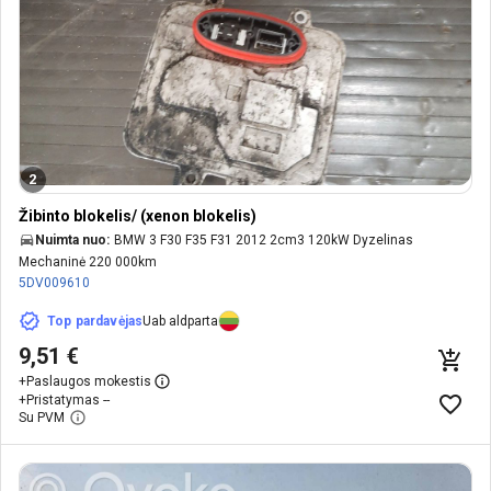
2
Žibinto blokelis/ (xenon blokelis)
Nuimta nuo:
BMW 3 F30 F35 F31 2012 2cm3 120kW Dyzelinas
Mechaninė 220 000km
5DV009610
Top pardavėjas
Uab aldparta
9,51 €
+
Paslaugos mokestis
+
Pristatymas --
Su PVM