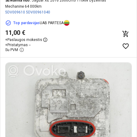
Nuimta nuo:
Jaguar XE 2016 2000cm3 110kW Dyzelinas
Mechaninė 64 000km
5DV009610
5DV00961040
Top pardavėjas
UAB PARTESA
11,00 €
+
Paslaugos mokestis
+
Pristatymas --
Su PVM