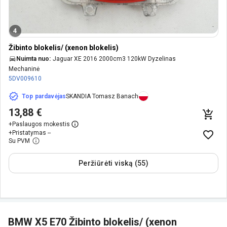
4
Žibinto blokelis/ (xenon blokelis)
Nuimta nuo:
Jaguar XE 2016 2000cm3 120kW Dyzelinas
Mechaninė
5DV009610
Top pardavėjas
SKANDIA Tomasz Banach
13,88 €
+
Paslaugos mokestis
+
Pristatymas --
Su PVM
Peržiūrėti viską (55)
BMW X5 E70 Žibinto blokelis/ (xenon