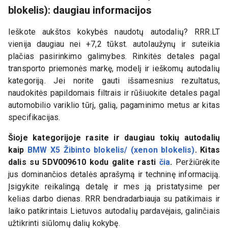
blokelis): daugiau informacijos
Ieškote aukštos kokybės naudotų autodalių? RRR.LT
vienija daugiau nei +7,2 tūkst. autolaužynų ir suteikia
plačias pasirinkimo galimybes. Rinkitės detales pagal
transporto priemonės markę, modelį ir ieškomų autodalių
kategoriją. Jei norite gauti išsamesnius rezultatus,
naudokitės papildomais filtrais ir rūšiuokite detales pagal
automobilio variklio tūrį, galią, pagaminimo metus ar kitas
specifikacijas.
Šioje kategorijoje rasite ir daugiau tokių autodalių
kaip
BMW X5 Žibinto blokelis/ (xenon blokelis)
. Kitas
dalis su
5DV009610
kodu galite rasti
čia
.
Peržiūrėkite
jus dominančios detalės aprašymą ir techninę informaciją.
Įsigykite reikalingą detalę ir mes ją pristatysime per
kelias darbo dienas. RRR bendradarbiauja su patikimais ir
laiko patikrintais Lietuvos autodalių pardavėjais, galinčiais
užtikrinti siūlomų dalių kokybę.