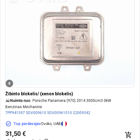
4
Žibinto blokelis/ (xenon blokelis)
Nuimta nuo:
Porsche Panamera (970) 2014 3000cm3 0kW
Benzinas Mechaninė
7PP941597
5DV009610
5DV00961010
22009342
Top pardavėjas
Ovoko, UAB
31,50 €