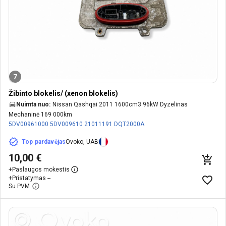
7
Žibinto blokelis/ (xenon blokelis)
Nuimta nuo:
Nissan Qashqai 2011 1600cm3 96kW Dyzelinas
Mechaninė 169 000km
5DV00961000
5DV009610
21011191
DQT2000A
Top pardavėjas
Ovoko, UAB
10,00 €
+
Paslaugos mokestis
+
Pristatymas --
Su PVM