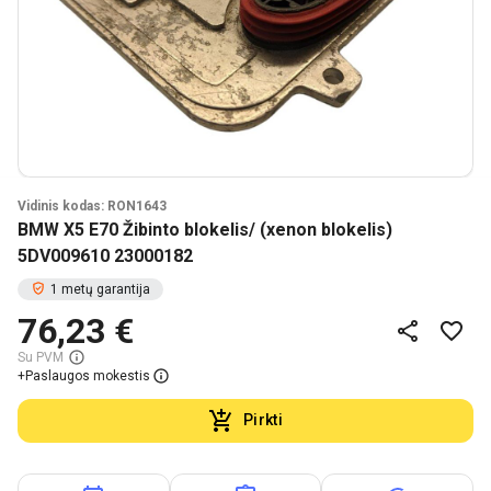
Vidinis kodas: RON1643
BMW X5 E70 Žibinto blokelis/ (xenon blokelis)
5DV009610 23000182
1 metų garantija
76,23 €
Su PVM
+
Paslaugos mokestis
Pirkti