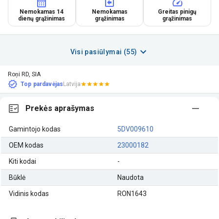
Nemokamas 14
Nemokamas
Greitas pinigų
dienų grąžinimas
grąžinimas
grąžinimas
Visi pasiūlymai (55)
Roņi RD, SIA
Top pardavėjas
Latvija
Prekės aprašymas
Gamintojo kodas
5DV009610
OEM kodas
23000182
Kiti kodai
-
Būklė
Naudota
Vidinis kodas
RON1643