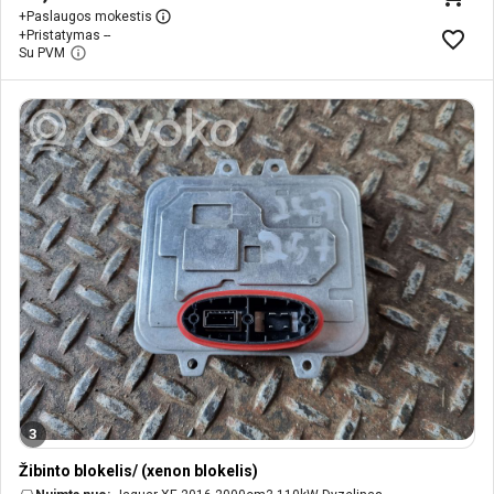
+
Paslaugos mokestis
+
Pristatymas --
Su PVM
3
Žibinto blokelis/ (xenon blokelis)