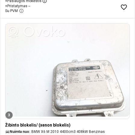
+
Paslaugos mokestis
+
Pristatymas --
Su PVM
3
Žibinto blokelis/ (xenon blokelis)
Nuimta nuo:
BMW X6 M 2010 4400cm3 408kW Benzinas