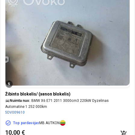
5
Žibinto blokelis/ (xenon blokelis)
Nuimta nuo:
BMW X6 E71 2011 3000cm3 220kW Dyzelinas
Automatinė 1 252 000km
5DV009610
Top pardavėjas
MB AUTKON
10,00 €