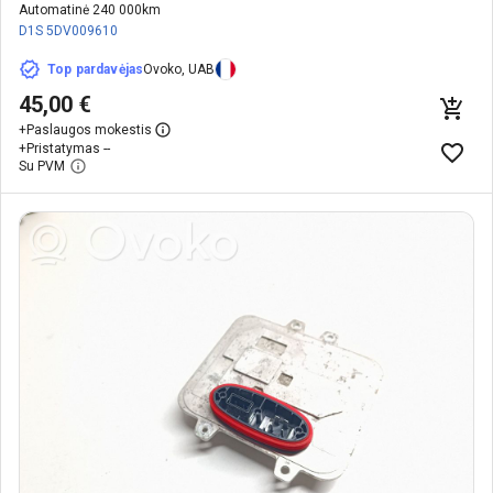
Automatinė 240 000km
D1S
5DV009610
Top pardavėjas
Ovoko, UAB
45,00 €
+
Paslaugos mokestis
+
Pristatymas --
Su PVM