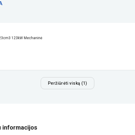
A
 123cm3 123kW Mechaninė
Peržiūrėti viską (1)
u informacijos