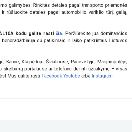
nkimo galimybes. Rinkitės detales pagal transporto priemonės
r rūšiuokite detales pagal automobilio variklio tūrį, galią,
AL10A
kodu galite rasti
čia
.
Peržiūrėkite jus dominančios
bendradarbiauja su patikimais ir laiko patikrintais Lietuvos
e, Kaune, Klaipėdoje, Šiauliuose, Panevėžyje, Marijampolėje,
iko skelbimų portaluose ar telefonu derinti užsakymų – visas
lės! Mus galite rasti
Facebook
Youtube
arba
Instagram