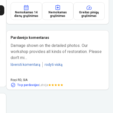
Nemokamas 14
Nemokamas
Greitas pinigų
dienų grąžinimas
grąžinimas
grąžinimas
Pardavėjo komentaras
Damage shown on the detailed photos. Our 
workshop provides all kinds of restoration. Please 
don't mi...
Išversti komentarą
rodyti viską
Roņi RD, SIA
Top pardavėjas
Latvija