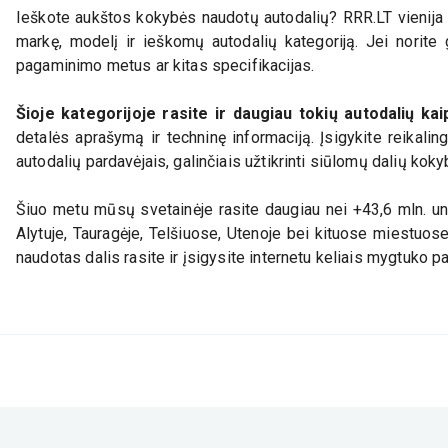
Ieškote aukštos kokybės naudotų autodalių? RRR.LT vienija d
markę, modelį ir ieškomų autodalių kategoriją. Jei norite g
pagaminimo metus ar kitas specifikacijas.
Šioje kategorijoje rasite ir daugiau tokių autodalių ka
detalės aprašymą ir techninę informaciją. Įsigykite reikali
autodalių pardavėjais, galinčiais užtikrinti siūlomų dalių koky
Šiuo metu mūsų svetainėje rasite daugiau nei +43,6 mln. uni
Alytuje, Tauragėje, Telšiuose, Utenoje bei kituose miestuos
naudotas dalis rasite ir įsigysite internetu keliais mygtuko