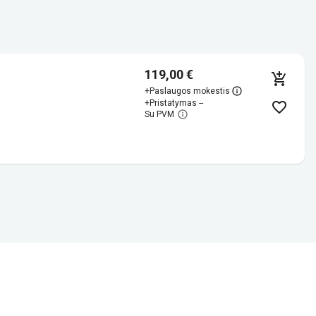
119,00 €
+
Paslaugos mokestis
+
Pristatymas --
Su PVM