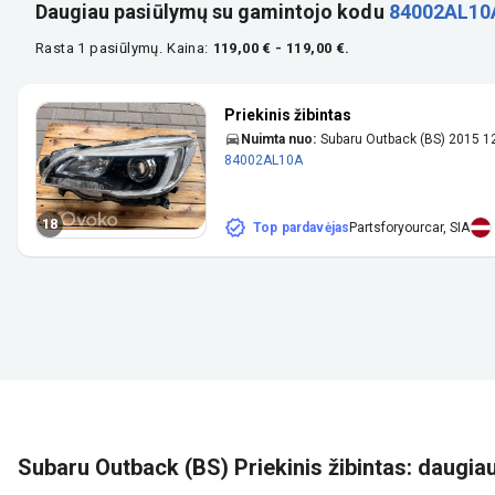
Daugiau pasiūlymų su gamintojo kodu
84002AL10
Rasta 1 pasiūlymų.
Kaina:
119,00 € - 119,00 €.
Priekinis žibintas
Nuimta nuo:
Subaru Outback (BS) 2015
84002AL10A
18
Top pardavėjas
Partsforyourcar, SIA
Subaru Outback (BS) Priekinis žibintas: daugia