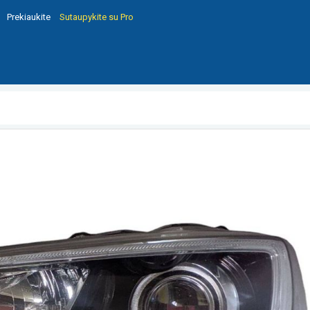
Prekiaukite
Sutaupykite su Pro
10A