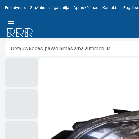
Pristatymas
Grąžinimas ir garantija
Apmokėjimas
Kontaktai
Pagalba
Pradžia
/
/
Subaru Outback (BS) Priekinis žibintas 84002AL