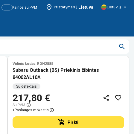
Pristatymas į
Lietuva
Lietuvių
Kainos su PVM
Vidinis kodas: RON2585
Subaru Outback (BS) Priekinis žibintas
84002AL10A
Su defektais
217,80 €
Su PVM
+
Paslaugos mokestis
Pirkti