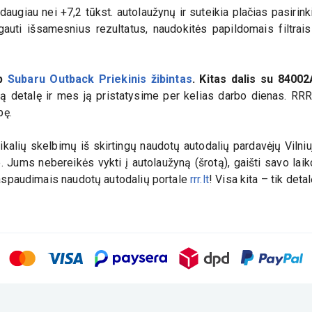
augiau nei +7,2 tūkst. autolaužynų ir suteikia plačias pasiri
auti išsamesnius rezultatus, naudokitės papildomais filtrais i
ip
Subaru Outback Priekinis žibintas
. Kitas dalis su
84002
ngą detalę ir mes ją pristatysime per kelias darbo dienas. RRR 
bę.
kalių skelbimų iš skirtingų naudotų autodalių pardavėjų Vilniuj
e. Jums nebereikės vykti į autolaužyną (šrotą), gaišti savo la
 paspaudimais naudotų autodalių portale
rrr.lt
! Visa kita – tik deta