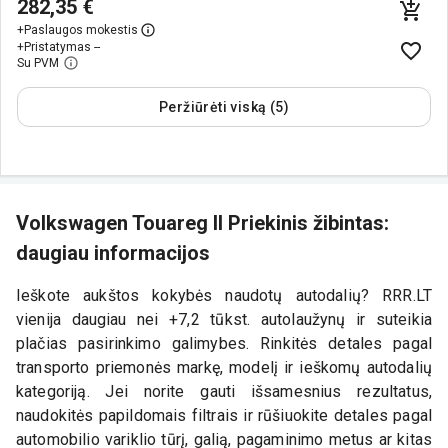
282,35 €
+
Paslaugos mokestis
+
Pristatymas --
Su PVM
Peržiūrėti viską (5)
Volkswagen Touareg II Priekinis žibintas:
daugiau informacijos
Ieškote aukštos kokybės naudotų autodalių? RRR.LT
vienija daugiau nei +7,2 tūkst. autolaužynų ir suteikia
plačias pasirinkimo galimybes. Rinkitės detales pagal
transporto priemonės markę, modelį ir ieškomų autodalių
kategoriją. Jei norite gauti išsamesnius rezultatus,
naudokitės papildomais filtrais ir rūšiuokite detales pagal
automobilio variklio tūrį, galią, pagaminimo metus ar kitas