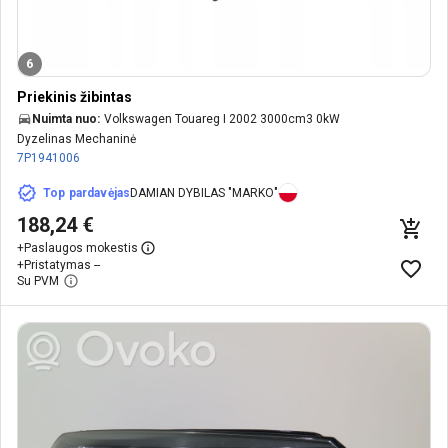
6
Priekinis žibintas
Nuimta nuo:
Volkswagen Touareg I 2002 3000cm3 0kW
Dyzelinas Mechaninė
7P1941006
Top pardavėjas
DAMIAN DYBILAS "MARKO"
188,24 €
+
Paslaugos mokestis
+
Pristatymas --
Su PVM