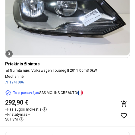
3
Priekinis žibintas
Nuimta nuo:
Volkswagen Touareg II 2011 0cm3 0kW
Mechaninė
7P1941006
Top pardavėjas
SAS MOLINS CREAUTO
292,90 €
+
Paslaugos mokestis
+
Pristatymas --
Su PVM