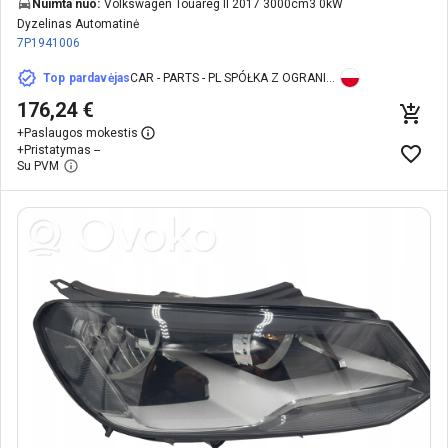
Nuimta nuo:
Volkswagen Touareg II 2017 3000cm3 0kW
Dyzelinas Automatinė
7P1941006
Top pardavėjas
CAR - PARTS - PL SPÓŁKA Z OGRANICZONĄ ODPOWIEDZIALNOŚCIĄ
176,24 €
+
Paslaugos mokestis
+
Pristatymas --
Su PVM