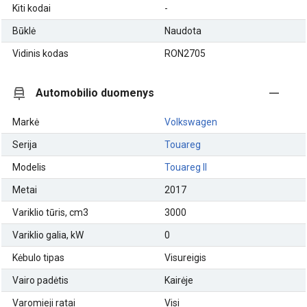
Kiti kodai
-
Būklė
Naudota
Vidinis kodas
RON2705
Automobilio duomenys
Markė
Volkswagen
Serija
Touareg
Modelis
Touareg II
Metai
2017
Variklio tūris, cm3
3000
Variklio galia, kW
0
Kėbulo tipas
Visureigis
Vairo padėtis
Kairėje
Varomieji ratai
Visi