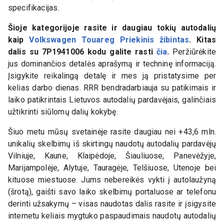
specifikacijas.
Šioje kategorijoje rasite ir daugiau tokių autodalių
kaip
Volkswagen Touareg Priekinis žibintas
. Kitas
dalis su
7P1941006
kodu galite rasti
čia
.
Peržiūrėkite
jus dominančios detalės aprašymą ir techninę informaciją.
Įsigykite reikalingą detalę ir mes ją pristatysime per
kelias darbo dienas. RRR bendradarbiauja su patikimais ir
laiko patikrintais Lietuvos autodalių pardavėjais, galinčiais
užtikrinti siūlomų dalių kokybę.
Šiuo metu mūsų svetainėje rasite daugiau nei +43,6 mln.
unikalių skelbimų iš skirtingų naudotų autodalių pardavėjų
Vilniuje, Kaune, Klaipėdoje, Šiauliuose, Panevėžyje,
Marijampolėje, Alytuje, Tauragėje, Telšiuose, Utenoje bei
kituose miestuose. Jums nebereikės vykti į autolaužyną
(šrotą), gaišti savo laiko skelbimų portaluose ar telefonu
derinti užsakymų – visas naudotas dalis rasite ir įsigysite
internetu keliais mygtuko paspaudimais naudotų autodalių