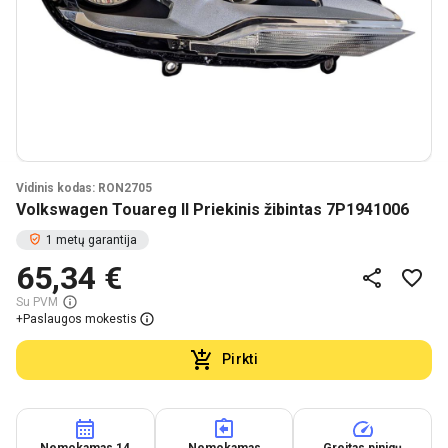
Vidinis kodas: RON2705
Volkswagen Touareg II Priekinis žibintas 7P1941006
1 metų garantija
65,34 €
Su PVM
+
Paslaugos mokestis
Pirkti
Nemokamas 14
Nemokamas
Greitas pinigų