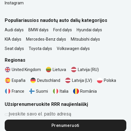
Instagram
Populiariausios naudotų auto dalių kategorijos
Audi dalys
BMW dalys
Ford dalys
Hyundai dalys
KIA dalys
Mercedes-Benz dalys
Mitsubishi dalys
Seat dalys
Toyota dalys
Volkswagen dalys
Regionas
United Kingdom
Lietuva
Latvija (RU)
Polska
España
Deutschland
Latvija (LV)
România
France
Suomi
Italia
Užsiprenumeruokite RRR naujienlaiškį
Įveskite savo el. pašto adresą
Prenumeruoti