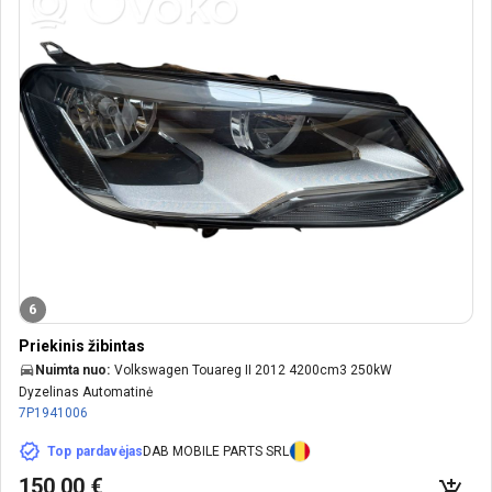
6
Priekinis žibintas
Nuimta nuo:
Volkswagen Touareg II 2012 4200cm3 250kW
Dyzelinas Automatinė
7P1941006
Top pardavėjas
DAB MOBILE PARTS SRL
150,00 €