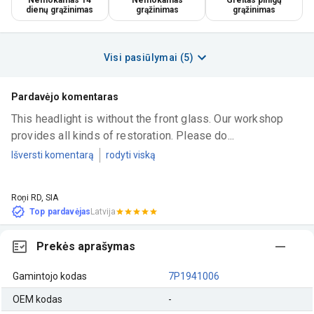
dienų grąžinimas
grąžinimas
grąžinimas
Visi pasiūlymai (5)
Pardavėjo komentaras
This headlight is without the front glass. Our workshop 
provides all kinds of restoration. Please do...
Išversti komentarą
rodyti viską
Roņi RD, SIA
Top pardavėjas
Latvija
Prekės aprašymas
Gamintojo kodas
7P1941006
OEM kodas
-