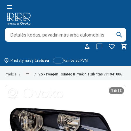
Pristatymas į
Lietuva
Kainos su PVM
Pradžia
/
/
Volkswagen Touareg II Priekinis žibintas 7P1941006
1 iš 13