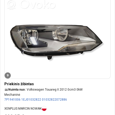
9
Priekinis žibintas
Nuimta nuo:
Volkswagen Touareg II 2012 0cm3 0kW
Mechaninė
7P1941006
1EJ01032822
01032822072886
XENPLUS MARCIN NOWAK