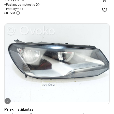
+
Paslaugos mokestis
+
Pristatymas --
Su PVM
9
Priekinis žibintas