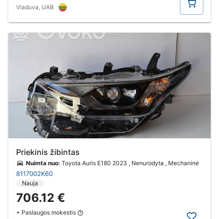
Vladuva, UAB
Priekinis žibintas
Nuimta nuo:
Toyota Auris E180 2023 , Nenurodyta , Mechaninė
8117002K60
Nauja
706.12 €
+ Paslaugos mokestis