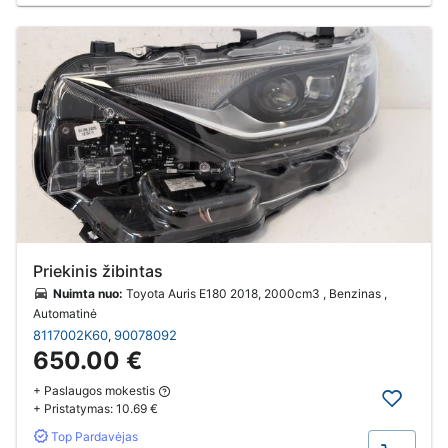
Priekinis žibintas
Nuimta nuo:
Toyota Auris E180 2018, 2000cm3 , Benzinas ,
Automatinė
8117002K60
90078092
,
650.00 €
+ Paslaugos mokestis
+ Pristatymas:
10.69 €
Top Pardavėjas
Pirkti