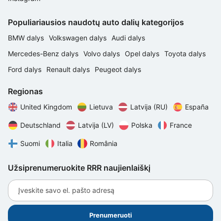
Populiariausios naudotų auto dalių kategorijos
BMW dalys
Volkswagen dalys
Audi dalys
Mercedes-Benz dalys
Volvo dalys
Opel dalys
Toyota dalys
Ford dalys
Renault dalys
Peugeot dalys
Regionas
United Kingdom
Lietuva
Latvija (RU)
España
Deutschland
Latvija (LV)
Polska
France
Suomi
Italia
România
Užsiprenumeruokite RRR naujienlaiškį
Įveskite savo el. pašto adresą
Prenumeruoti