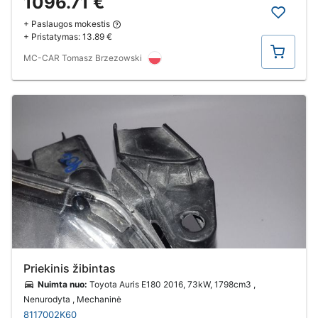
1096.71 €
+ Paslaugos mokestis
+ Pristatymas:
13.89 €
Pirkti
MC-CAR Tomasz Brzezowski
Priekinis žibintas
Nuimta nuo:
Toyota Auris E180 2016, 73kW, 1798cm3 ,
Nenurodyta , Mechaninė
8117002K60