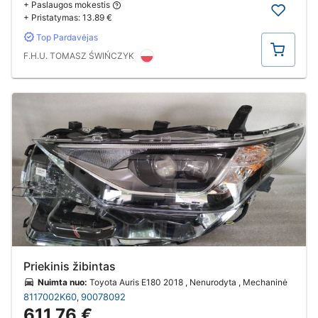
+ Paslaugos mokestis
+ Pristatymas:
13.89 €
Top Pardavėjas
Pirkti
F.H.U. TOMASZ ŚWIŃCZYK
Priekinis žibintas
Nuimta nuo:
Toyota Auris E180 2018 , Nenurodyta , Mechaninė
8117002K60
90078092
,
611.76 €