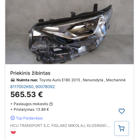
Priekinis žibintas
Nuimta nuo:
Toyota Auris E180 2015 , Nenurodyta , Mechaninė
8117002K60
90078092
,
565.53 €
+ Paslaugos mokestis
+ Pristatymas:
13.89 €
Top Pardavėjas
Pirkti
HCU TRANSPORT S.C. FIGLARZ MIKOŁAJ, KŁOSINSKI KRZYSZTOF