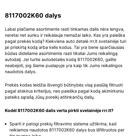
8117002K60 dalys
Labai plačiame asortimente rasti tinkamas dalis nėra lengva,
neretai net sunku ir reikalauja nemažai laiko. Kas yra paieška
pagal prekės kodą? Kiekviena auto detalė rrr.lt svetainėje turi
jai priskirtą kodą arba kelis kodus. Tai yra bene sparčiausias
būdas dideliame asortimente rasti tiksliai Jums reikalingą
autodalį. Jei turite autodetalės kodą 8117002K60, galite
neabejoti, jog šiame puslapyje yra kaip tik Jums reikalingos
naudotos dalys.
Prekės kodas leidžia išvengti būtinybės visą pasiūlą filtruoti
pagal atskirus kriterijus, nes paieška pagal kodą akimirksniu
pateiks sąrašą Jūsų poreikį atitinkančių dalių.
Kodėl 8117002K60 dalis verta pirkti svetainėje rrr.lt?
Sparti ir patogi prekių filtravimo sistema užtikrina, kad
reikiamos naudotos 8117002K60 dalys bus išfiltruotos per
itin trumpą laiką.