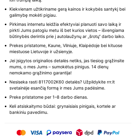
Kiekvienam užtikriname gerą kainos ir kokybės santykį bei
galimybę mokėti pigiau.
Pirkimas internetu leidžia efektyviai planuoti savo laiką ir
pirkti Jums patogiu metu iš bet kurios vietos – išvengiama
būtinybės derintis prie į autolaužynų ar „šrotų“ darbo laiko.
Prekes pristatome, Kaune, Vilniuje, Klaipėdoje bei kituose
miestuose Lietuvoje ir užsienyje.
Jei įsigytos originalios detalės netiks, jas tiesiog grąžinsite
mums, o mes Jums – sumokėtus pinigus. 14 dienų
nemokamo grąžinimo garantija!
Nesiseka rasti 8117002K60 detalės? Užpildykite rrr.lt
svetainėje esančią formą ir mes Jums padėsime.
Preke pristatome per 1–8 darbo dienas.
Keli atsiskaitymo būdai: grynaisiais pinigais, kortele ar
bankiniu pavedimu.