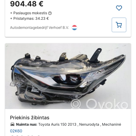
904.48 €
+ Paslaugos mokestis
+ Pristatymas:
34.23 €
Pirkti
Autodemontagebedrijf Verhoef B.V.
Priekinis žibintas
Nuimta nuo:
Toyota Auris 150 2013 , Nenurodyta , Mechaninė
02K60