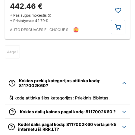
442.46 €
+ Paslaugos mokestis
+ Pristatymas:
42.79 €
Pirkti
AUTO DESGUACES EL CHOQUE SL
Atgal
Kokios prekių kategorijos atitinka kodą:
8117002K60?
Šį kodą atitinka šios kategorijos: Priekinis žibintas.
Kokios dalių kainos pagal kodą: 8117002K60 ?
Kodėl dalis pagal kodą: 8117002K60 verta pirkti
internetu iš RRR.LT?