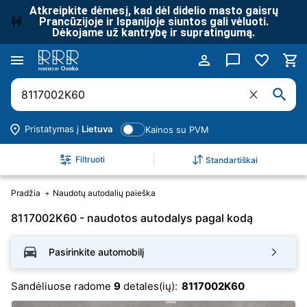
Atkreipkite dėmesį, kad dėl didelio masto gaisrų
🚧
Prancūzijoje ir Ispanijoje siuntos gali vėluoti.
Dėkojame už kantrybę ir supratingumą.
Pristatymas į
Lietuva
Kainos su PVM
Filtruoti
Standartiškai
Pradžia
Naudotų autodalių paieška
8117002K60 - naudotos autodalys pagal kodą
Pasirinkite automobilį
Sandėliuose radome
9
detales(ių):
8117002K60