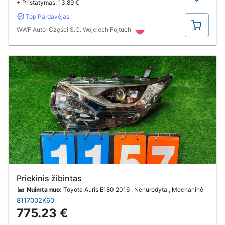
+ Pristatymas:
13.89 €
Top Pardavėjas
Pirkti
WWF Auto-Części S.C. Wojciech Fojtuch
Priekinis žibintas
Nuimta nuo:
Toyota Auris E180 2016 , Nenurodyta , Mechaninė
8117002K60
775.23 €