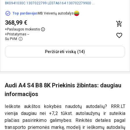
8K0941030C
1307022799
LE07A6164
130702279900
1307329218
8K0941597
Top pardavėjas
MB Veiverių autodalys
368,99 €
+
Paslaugos mokestis
+
Pristatymas --
Su PVM
Peržiūrėti viską (14)
Audi A4 S4 B8 8K Priekinis žibintas: daugiau
informacijos
Ieškote aukštos kokybės naudotų autodalių? RRR.LT
vienija daugiau nei +7,2 tūkst. autolaužynų ir suteikia
plačias pasirinkimo galimybes. Rinkitės detales pagal
transporto priemonės markę, modelį ir ieškomų autodalių