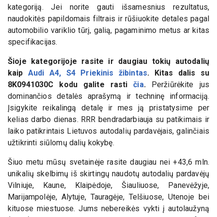
kategoriją. Jei norite gauti išsamesnius rezultatus,
naudokitės papildomais filtrais ir rūšiuokite detales pagal
automobilio variklio tūrį, galią, pagaminimo metus ar kitas
specifikacijas.
Šioje kategorijoje rasite ir daugiau tokių autodalių
kaip
Audi A4, S4 Priekinis žibintas
. Kitas dalis su
8K0941030C
kodu galite rasti
čia
.
Peržiūrėkite jus
dominančios detalės aprašymą ir techninę informaciją.
Įsigykite reikalingą detalę ir mes ją pristatysime per
kelias darbo dienas. RRR bendradarbiauja su patikimais ir
laiko patikrintais Lietuvos autodalių pardavėjais, galinčiais
užtikrinti siūlomų dalių kokybę.
Šiuo metu mūsų svetainėje rasite daugiau nei +43,6 mln.
unikalių skelbimų iš skirtingų naudotų autodalių pardavėjų
Vilniuje, Kaune, Klaipėdoje, Šiauliuose, Panevėžyje,
Marijampolėje, Alytuje, Tauragėje, Telšiuose, Utenoje bei
kituose miestuose. Jums nebereikės vykti į autolaužyną