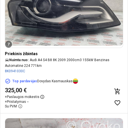
7
Priekinis žibintas
Nuimta nuo:
Audi A4 S4 B8 8K 2009 2000cm3 155kW Benzinas
Automatinė 224 771km
8K0941030C
Top pardavėjas
Dovydas Kasmauskas
325,00 €
+
Paslaugos mokestis
+
Pristatymas --
Su PVM