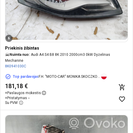
6
Priekinis žibintas
Nuimta nuo:
Audi A4 S4 B8 8K 2010 2000cm3 0kW Dyzelinas
Mechaninė
8K0941030C
Top pardavėjas
F.H. "MOTO-CAR" MONIKA SKOCZKOWSKA
181,18 €
+
Paslaugos mokestis
+
Pristatymas --
Su PVM