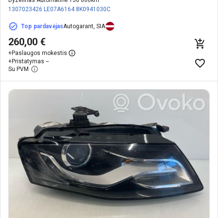
1307023426
LE07A6164
8K0941030C
Top pardavėjas
Autogarant, SIA
260,00 €
+
Paslaugos mokestis
+
Pristatymas --
Su PVM