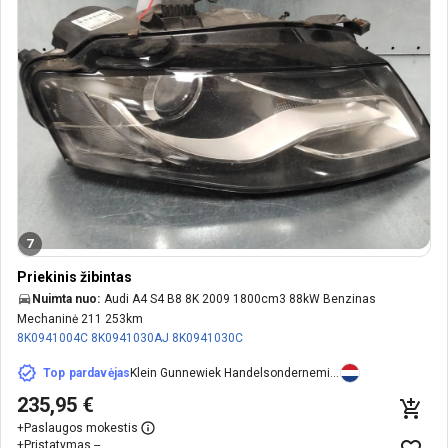
7
Priekinis žibintas
Nuimta nuo:
Audi A4 S4 B8 8K 2009 1800cm3 88kW Benzinas
Mechaninė 211 253km
8K0941004C
8K0941030AJ
8K0941030C
Top pardavėjas
Klein Gunnewiek Handelsonderneming B.V.
235,95 €
+
Paslaugos mokestis
+
Pristatymas --