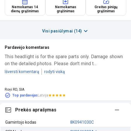
Nemokamas 14
Nemokamas
Greitas pinigų
dienų grąžinimas
grąžinimas
grąžinimas
Visi pasiūlymai (14)
Pardavėjo komentaras
This headlight is for the spare parts only. Damage shown 
on the detailed photos. Please don't mind t...
Išversti komentarą
rodyti viską
Roņi RD, SIA
Top pardavėjas
Latvija
Prekės aprašymas
Gamintojo kodas
8K0941030C