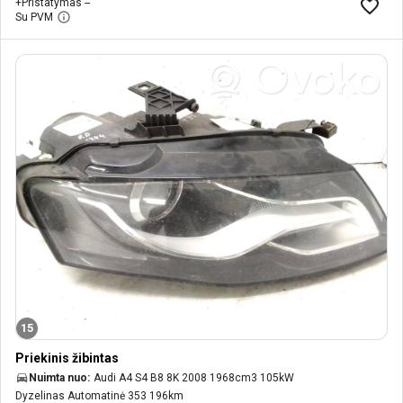
+
Pristatymas --
Su PVM
15
Priekinis žibintas
Nuimta nuo:
Audi A4 S4 B8 8K 2008 1968cm3 105kW
Dyzelinas Automatinė 353 196km