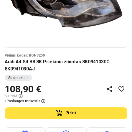
Vidinis kodas: RON3250
Audi A4 S4 B8 8K Priekinis žibintas 8K0941030C
8K0941030AJ
Su defektais
108,90 €
Su PVM
+
Paslaugos mokestis
Pirkti