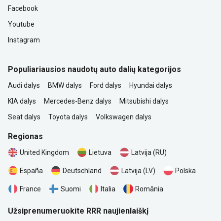
Facebook
Youtube
Instagram
Populiariausios naudotų auto dalių kategorijos
Audi dalys
BMW dalys
Ford dalys
Hyundai dalys
KIA dalys
Mercedes-Benz dalys
Mitsubishi dalys
Seat dalys
Toyota dalys
Volkswagen dalys
Regionas
United Kingdom
Lietuva
Latvija (RU)
Polska
España
Deutschland
Latvija (LV)
România
France
Suomi
Italia
Užsiprenumeruokite RRR naujienlaiškį