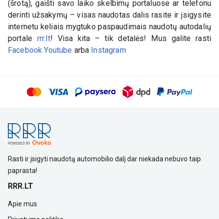
(šrotą), gaišti savo laiko skelbimų portaluose ar telefonu
derinti užsakymų – visas naudotas dalis rasite ir įsigysite
internetu keliais mygtuko paspaudimais naudotų autodalių
portale
rrr.lt
! Visa kita – tik detalės! Mus galite rasti
Facebook
Youtube
arba
Instagram
Rasti ir įsigyti naudotą automobilio dalį dar niekada nebuvo taip
paprasta!
RRR.LT
Apie mus