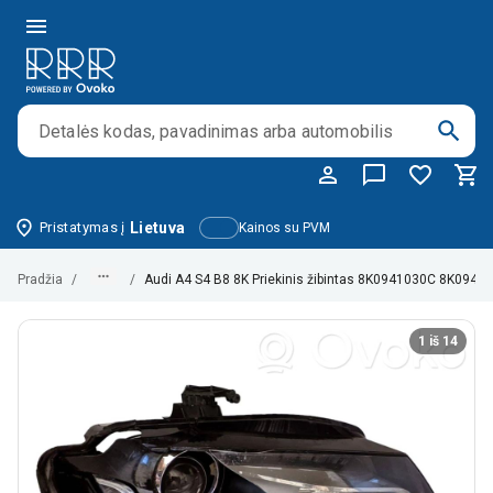
Pristatymas į
Lietuva
Kainos su PVM
Pradžia
/
/
Audi A4 S4 B8 8K Priekinis žibintas 8K0941030C 8K0941
1 iš 14