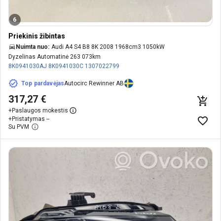
6
Priekinis žibintas
Nuimta nuo:
Audi A4 S4 B8 8K 2008 1968cm3 1050kW
Dyzelinas Automatinė 263 073km
8K0941030AJ
8K0941030C
1307022799
Top pardavėjas
Autocirc Rewinner AB
317,27 €
+
Paslaugos mokestis
+
Pristatymas --
Su PVM