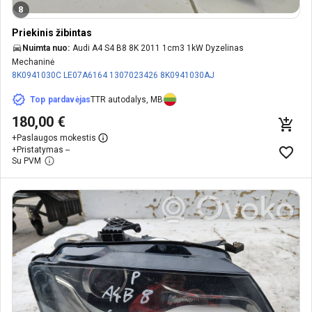
8
Priekinis žibintas
Nuimta nuo:
Audi A4 S4 B8 8K 2011 1cm3 1kW Dyzelinas
Mechaninė
8K0941030C
LE07A6164
1307023426
8K0941030AJ
Top pardavėjas
TTR autodalys, MB
180,00 €
+
Paslaugos mokestis
+
Pristatymas --
Su PVM