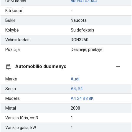
OEM kodas
8K0941030AJ
Kiti kodai
-
Būklė
Naudota
Kokybė
Su defektais
Vidinis kodas
RON3250
Pozicija
Dešinėje, priekyje
Automobilio duomenys
Markė
Audi
Serija
A4, S4
Modelis
A4 S4 B8 8K
Metai
2008
Variklio tūris, cm3
1
Variklio galia, kW
1