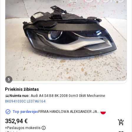
5
Priekinis žibintas
Nuimta nuo:
Audi A4 S4 B8 8K 2008 0cm3 0kW Mechaninė
8K0941030C
LE07A6164
Top pardavėjas
FIRMA HANDLOWA ALEKSANDER JANKOWSKI
352,94 €
+
Paslaugos mokestis