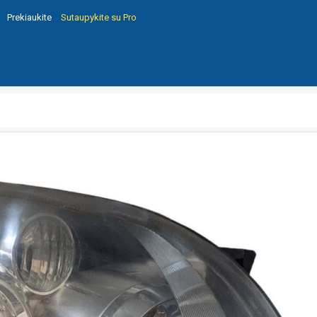
Prekiaukite
Sutaupykite su Pro
250