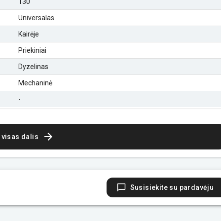
130
Universalas
Kairėje
Priekiniai
Dyzelinas
Mechaninė
-
 visas dalis
Susisiekite su pardavėju