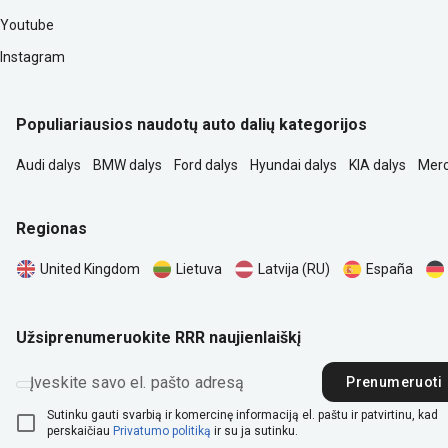
Youtube
Instagram
Populiariausios naudotų auto dalių kategorijos
Audi dalys
BMW dalys
Ford dalys
Hyundai dalys
KIA dalys
Merc
Regionas
United Kingdom
Lietuva
Latvija (RU)
España
Užsiprenumeruokite RRR naujienlaiškį
Įveskite savo el. pašto adresą
Prenumeruoti
Sutinku gauti svarbią ir komercinę informaciją el. paštu ir patvirtinu, kad
perskaičiau
Privatumo politiką
ir su ja sutinku.