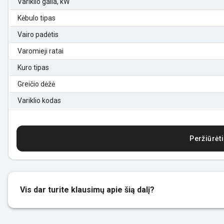
Variklio galia, kW
Kėbulo tipas
Vairo padėtis
Varomieji ratai
Kuro tipas
Greičio dėžė
Variklio kodas
Peržiūrėti
Vis dar turite klausimų apie šią dalį?