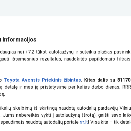
u informacijos
augiau nei +7,2 tūkst. autolaužynų ir suteikia plačias pasiri
auti išsamesnius rezultatus, naudokitės papildomais filtrais i
ip
Toyota Avensis Priekinis žibintas
. Kitas dalis su
81170
ngą detalę ir mes ją pristatysime per kelias darbo dienas. RRR 
bę.
kalių skelbimų iš skirtingų naudotų autodalių pardavėjų Vilniuj
e. Jums nebereikės vykti į autolaužyną (šrotą), gaišti savo la
 paspaudimais naudotų autodalių portale
rrr.lt
! Visa kita – tik deta