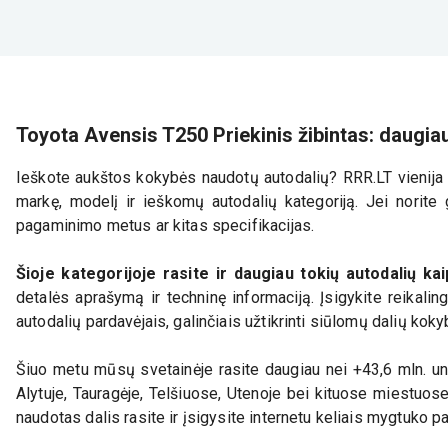
Toyota Avensis T250 Priekinis žibintas: daugia
Ieškote aukštos kokybės naudotų autodalių? RRR.LT vienija d
markę, modelį ir ieškomų autodalių kategoriją. Jei norite g
pagaminimo metus ar kitas specifikacijas.
Šioje kategorijoje rasite ir daugiau tokių autodalių ka
detalės aprašymą ir techninę informaciją. Įsigykite reikali
autodalių pardavėjais, galinčiais užtikrinti siūlomų dalių koky
Šiuo metu mūsų svetainėje rasite daugiau nei +43,6 mln. uni
Alytuje, Tauragėje, Telšiuose, Utenoje bei kituose miestuos
naudotas dalis rasite ir įsigysite internetu keliais mygtuko