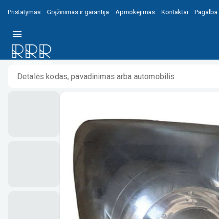
Pristatymas
Grąžinimas ir garantija
Apmokėjimas
Kontaktai
Pagalba
Pradžia
/
/
Toyota Avensis T250 Priekinis žibintas 8117005