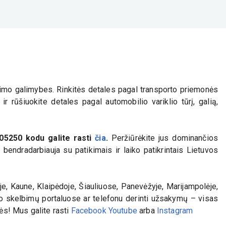
nkimo galimybes. Rinkitės detales pagal transporto priemonės
r rūšiuokite detales pagal automobilio variklio tūrį, galią,
05250
kodu galite rasti
čia
.
Peržiūrėkite jus dominančios
bendradarbiauja su patikimais ir laiko patikrintais Lietuvos
e, Kaune, Klaipėdoje, Šiauliuose, Panevėžyje, Marijampolėje,
iko skelbimų portaluose ar telefonu derinti užsakymų – visas
lės! Mus galite rasti
Facebook
Youtube
arba
Instagram