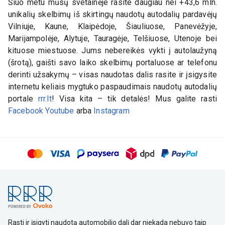
Šiuo metu mūsų svetainėje rasite daugiau nei +43,6 mln.
unikalių skelbimų iš skirtingų naudotų autodalių pardavėjų
Vilniuje, Kaune, Klaipėdoje, Šiauliuose, Panevėžyje,
Marijampolėje, Alytuje, Tauragėje, Telšiuose, Utenoje bei
kituose miestuose. Jums nebereikės vykti į autolaužyną
(šrotą), gaišti savo laiko skelbimų portaluose ar telefonu
derinti užsakymų – visas naudotas dalis rasite ir įsigysite
internetu keliais mygtuko paspaudimais naudotų autodalių
portale
rrr.lt
! Visa kita – tik detalės! Mus galite rasti
Facebook
Youtube
arba
Instagram
Rasti ir įsigyti naudotą automobilio dalį dar niekada nebuvo taip