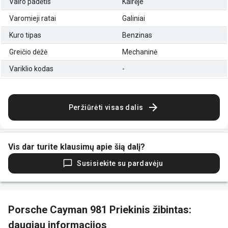
Vairo padėtis
Kairėje
Varomieji ratai
Galiniai
Kuro tipas
Benzinas
Greičio dėžė
Mechaninė
Variklio kodas
-
Peržiūrėti visas dalis
Vis dar turite klausimų apie šią dalį?
Susisiekite su pardavėju
Porsche Cayman 981 Priekinis žibintas:
daugiau informacijos