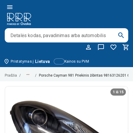
Pristatymas į
Lietuva
Kainos su PVM
Pradžia
/
/
Porsche Cayman 981 Priekinis žibintas 98163126201 
1 iš 15