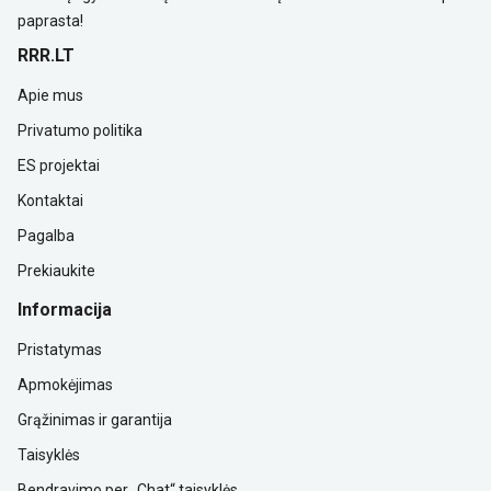
paprasta!
RRR.LT
Apie mus
Privatumo politika
ES projektai
Kontaktai
Pagalba
Prekiaukite
Informacija
Pristatymas
Apmokėjimas
Grąžinimas ir garantija
Taisyklės
Bendravimo per „Chat“ taisyklės