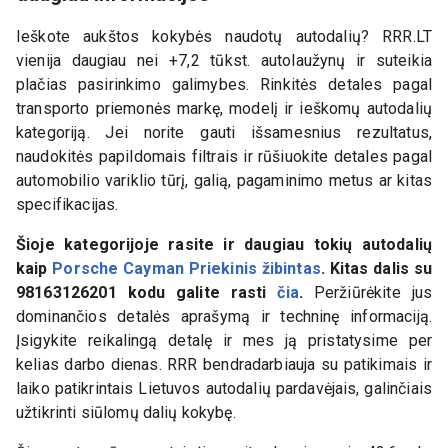
Ieškote aukštos kokybės naudotų autodalių? RRR.LT
vienija daugiau nei +7,2 tūkst. autolaužynų ir suteikia
plačias pasirinkimo galimybes. Rinkitės detales pagal
transporto priemonės markę, modelį ir ieškomų autodalių
kategoriją. Jei norite gauti išsamesnius rezultatus,
naudokitės papildomais filtrais ir rūšiuokite detales pagal
automobilio variklio tūrį, galią, pagaminimo metus ar kitas
specifikacijas.
Šioje kategorijoje rasite ir daugiau tokių autodalių
kaip
Porsche Cayman Priekinis žibintas
. Kitas dalis su
98163126201
kodu galite rasti
čia
.
Peržiūrėkite jus
dominančios detalės aprašymą ir techninę informaciją.
Įsigykite reikalingą detalę ir mes ją pristatysime per
kelias darbo dienas. RRR bendradarbiauja su patikimais ir
laiko patikrintais Lietuvos autodalių pardavėjais, galinčiais
užtikrinti siūlomų dalių kokybę.