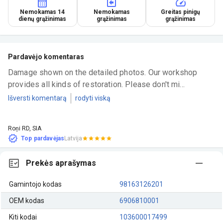
Nemokamas 14
Nemokamas
Greitas pinigų
dienų grąžinimas
grąžinimas
grąžinimas
Pardavėjo komentaras
Damage shown on the detailed photos. Our workshop 
provides all kinds of restoration. Please don't mi...
Išversti komentarą
rodyti viską
Roņi RD, SIA
Top pardavėjas
Latvija
Prekės aprašymas
Gamintojo kodas
98163126201
OEM kodas
6906810001
Kiti kodai
103600017499