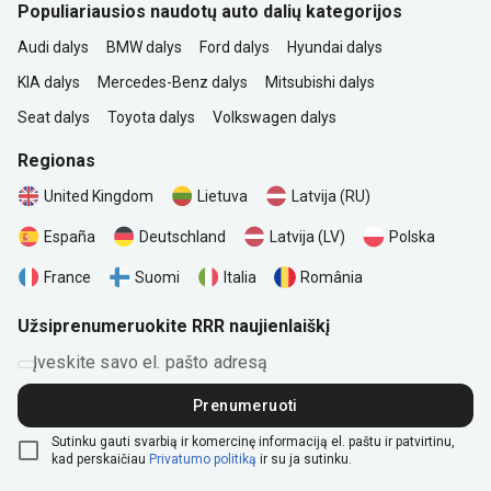
Populiariausios naudotų auto dalių kategorijos
Audi dalys
BMW dalys
Ford dalys
Hyundai dalys
KIA dalys
Mercedes-Benz dalys
Mitsubishi dalys
Seat dalys
Toyota dalys
Volkswagen dalys
Regionas
United Kingdom
Lietuva
Latvija (RU)
Polska
España
Deutschland
Latvija (LV)
România
France
Suomi
Italia
Užsiprenumeruokite RRR naujienlaiškį
Įveskite savo el. pašto adresą
Prenumeruoti
Sutinku gauti svarbią ir komercinę informaciją el. paštu ir patvirtinu,
kad perskaičiau
Privatumo politiką
ir su ja sutinku.