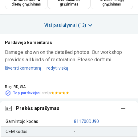
dienų grąžinimas
grąžinimas
grąžinimas
Visi pasiūlymai (13)
Pardavėjo komentaras
Damage shown on the detailed photos. Our workshop 
provides all kinds of restoration. Please don't mi...
Išversti komentarą
rodyti viską
Roņi RD, SIA
Top pardavėjas
Latvija
Prekės aprašymas
Gamintojo kodas
811700DJ90
OEM kodas
-