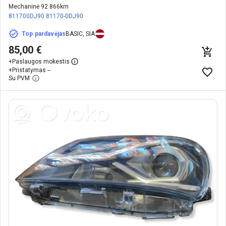
Mechaninė 92 866km
811700DJ90
81170-0DJ90
Top pardavėjas
BASIC, SIA
85,00 €
+
Paslaugos mokestis
+
Pristatymas --
Su PVM