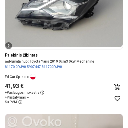
9
Priekinis žibintas
Nuimta nuo:
Toyota Yaris 2019 0cm3 0kW Mechaninė
81170-0DJ90
5907447
811700DJ90
Ed-Car Sp. z o.o.
41,93 €
+
Paslaugos mokestis
+
Pristatymas --
Su PVM