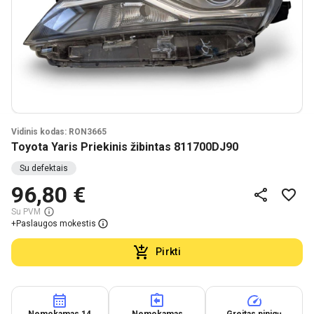
Vidinis kodas: RON3665
Toyota Yaris Priekinis žibintas 811700DJ90
Su defektais
96,80 €
Su PVM
+
Paslaugos mokestis
Pirkti
Nemokamas 14
Nemokamas
Greitas pinigų