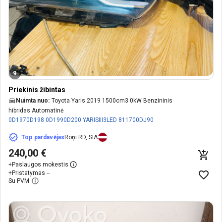
9
Priekinis žibintas
Nuimta nuo:
Toyota Yaris 2019 1500cm3 0kW Benzininis
hibridas Automatinė
0D1970D198
0D1990D200
YARISIII3LED
811700DJ90
Top pardavėjas
Roņi RD, SIA
240,00 €
+
Paslaugos mokestis
+
Pristatymas --
Su PVM