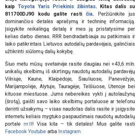
kaip
Toyota Yaris Priekinis žibintas
. Kitas dalis su
811700DJ90
kodu galite rasti
čia
.
Peržiūrėkite jus
dominančios detalės aprašymą ir techninę informaciją.
Įsigykite reikalingą detalę ir mes ją pristatysime per
kelias darbo dienas. RRR bendradarbiauja su patikimais ir
laiko patikrintais Lietuvos autodalių pardavėjais, galinčiais
užtikrinti siūlomų dalių kokybę.
Šiuo metu mūsų svetainėje rasite daugiau nei +43,6 mln.
unikalių skelbimų iš skirtingų naudotų autodalių pardavėjų
Vilniuje, Kaune, Klaipėdoje, Šiauliuose, Panevėžyje,
Marijampolėje, Alytuje, Tauragėje, Telšiuose, Utenoje bei
kituose miestuose. Jums nebereikės vykti į autolaužyną
(šrotą), gaišti savo laiko skelbimų portaluose ar telefonu
derinti užsakymų – visas naudotas dalis rasite ir įsigysite
internetu keliais mygtuko paspaudimais naudotų autodalių
portale
rrr.lt
! Visa kita – tik detalės! Mus galite rasti
Facebook
Youtube
arba
Instagram