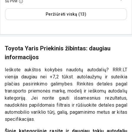
Su PVM
Peržiūrėti viską (13)
Toyota Yaris Priekinis žibintas: daugiau
informacijos
Ieškote aukštos kokybės naudotų autodalių? RRR.LT
vienija daugiau nei +7,2 tūkst. autolaužynų ir suteikia
plačias pasirinkimo galimybes. Rinkitės detales pagal
transporto priemonės markę, modelį ir ieškomų autodalių
kategoriją. Jei norite gauti išsamesnius rezultatus,
naudokitės papildomais filtrais ir rūšiuokite detales pagal
automobilio variklio tūrį, galią, pagaminimo metus ar kitas
specifikacijas.
Šioje kategorijoje rasite ir daugiau tokių autodalių