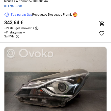
hibridas Automatinė 108 000km
811700DJ90
Top pardavėjas
Recoautos Desguace Premiu
343,64 €
+
Paslaugos mokestis
+
Pristatymas --
Su PVM