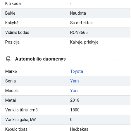
Kiti kodai
-
Būklė
Naudota
Kokybė
Su defektais
Vidinis kodas
RON3665
Pozicija
Kairėje, priekyje
Automobilio duomenys
Markė
Toyota
Serija
Yaris
Modelis
Yaris
Metai
2018
Variklio tūris, cm3
1800
Variklio galia, kW
0
Kėbulo tipas
Hečbekas