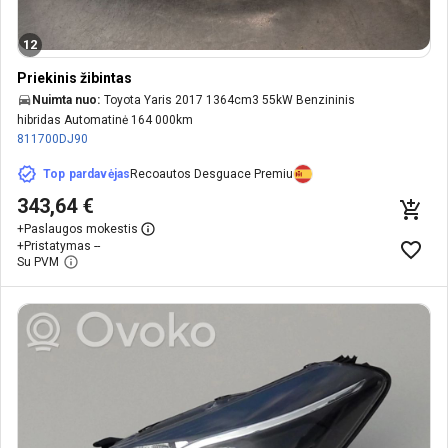
12
Priekinis žibintas
Nuimta nuo:
Toyota Yaris 2017 1364cm3 55kW Benzininis
hibridas Automatinė 164 000km
811700DJ90
Top pardavėjas
Recoautos Desguace Premiu
343,64 €
+
Paslaugos mokestis
+
Pristatymas --
Su PVM