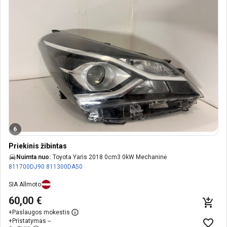
6
Priekinis žibintas
Nuimta nuo:
Toyota Yaris 2018 0cm3 0kW Mechaninė
811700DJ90
811300DA50
SIA Allmoto
60,00 €
+
Paslaugos mokestis
+
Pristatymas --