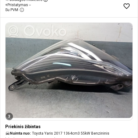
+
Pristatymas --
Su PVM
3
Priekinis žibintas
Nuimta nuo:
Toyota Yaris 2017 1364cm3 55kW Benzininis