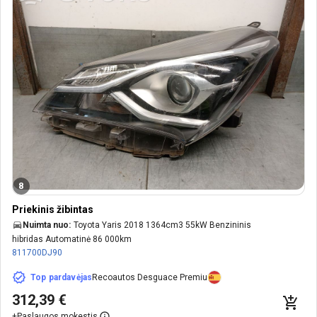
8
Priekinis žibintas
Nuimta nuo:
Toyota Yaris 2018 1364cm3 55kW Benzininis
hibridas Automatinė 86 000km
811700DJ90
Top pardavėjas
Recoautos Desguace Premiu
312,39 €
+
Paslaugos mokestis