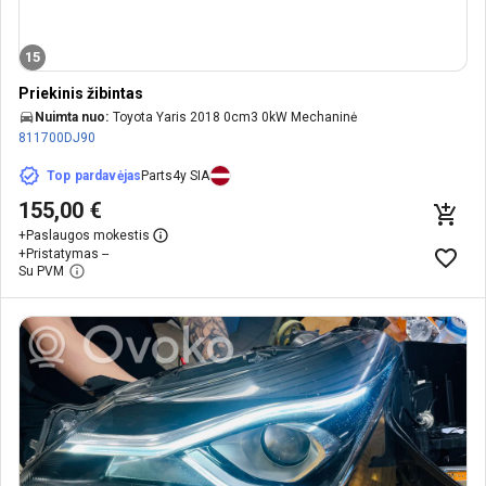
15
Priekinis žibintas
Nuimta nuo:
Toyota Yaris 2018 0cm3 0kW Mechaninė
811700DJ90
Top pardavėjas
Parts4y SIA
155,00 €
+
Paslaugos mokestis
+
Pristatymas --
Su PVM