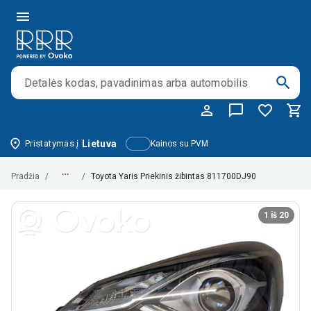
Pristatymas į
Lietuva
Kainos su PVM
Pradžia
/
/
Toyota Yaris Priekinis žibintas 811700DJ90
1 iš 20