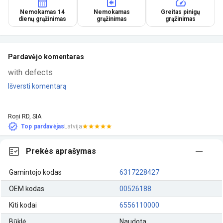
Nemokamas 14
Nemokamas
Greitas pinigų
dienų grąžinimas
grąžinimas
grąžinimas
Pardavėjo komentaras
with defects
Išversti komentarą
Roņi RD, SIA
Top pardavėjas
Latvija
Prekės aprašymas
Gamintojo kodas
6317228427
OEM kodas
00526188
Kiti kodai
6556110000
Būklė
Naudota