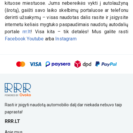
kituose miestuose. Jums nebereikės vykti į autolaužyną
(šrotą), gaišti savo laiko skelbimų portaluose ar telefonu
derinti užsakymų – visas naudotas dalis rasite ir įsigysite
internetu keliais mygtuko paspaudimais naudotų autodalių
portale
rrr.lt
! Visa kita – tik detalės! Mus galite rasti
Facebook
Youtube
arba
Instagram
Rasti ir įsigyti naudotą automobilio dalį dar niekada nebuvo taip
paprasta!
RRR.LT
Apie mus