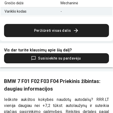
Greičio dėžė
Mechaninė
Variklio kodas
-
Peržiūrėti visas dalis
Vis dar turite klausimų apie šią dalį?
Susisiekite su pardavėju
BMW 7 F01 F02 F03 F04 Priekinis žibintas:
daugiau informacijos
Ieškote aukštos kokybės naudotų autodalių? RRR.LT
vienija daugiau nei +7,2 tūkst. autolaužynų ir suteikia
plačias pasirinkimo galimybes. Rinkitės detales pagal