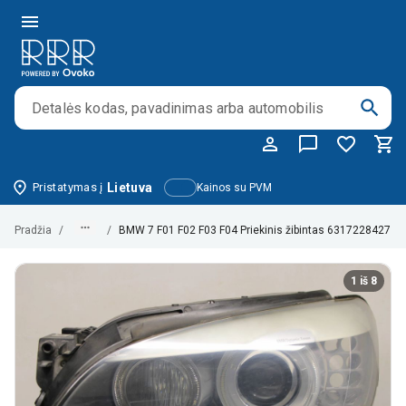
Pristatymas į
Lietuva
Kainos su PVM
Pradžia
/
/
BMW 7 F01 F02 F03 F04 Priekinis žibintas 6317228427 
1 iš 8