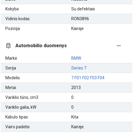
Kokybė
Su defektais
Vidinis kodas
RON3896
Pozicija
Kairėje
Automobilio duomenys
Markė
BMW
Serija
Series 7
Modelis
7 F01 F02 F03 F04
Metai
2013
Variklio tūris, cm3
0
Variklio galia, kW
0
Kėbulo tipas
Kita
Vairo padėtis
Kairėje