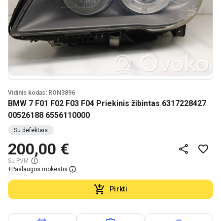
Vidinis kodas: RON3896
BMW 7 F01 F02 F03 F04 Priekinis žibintas 6317228427
00526188 6556110000
Su defektais
200,00 €
Su PVM
+
Paslaugos mokestis
Pirkti