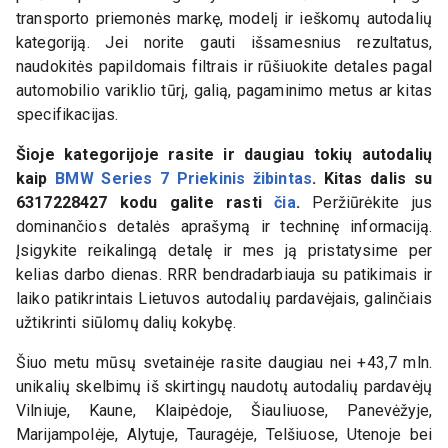
transporto priemonės markę, modelį ir ieškomų autodalių
kategoriją. Jei norite gauti išsamesnius rezultatus,
naudokitės papildomais filtrais ir rūšiuokite detales pagal
automobilio variklio tūrį, galią, pagaminimo metus ar kitas
specifikacijas.
Šioje kategorijoje rasite ir daugiau tokių autodalių
kaip
BMW Series 7 Priekinis žibintas
. Kitas dalis su
6317228427
kodu galite rasti
čia
.
Peržiūrėkite jus
dominančios detalės aprašymą ir techninę informaciją.
Įsigykite reikalingą detalę ir mes ją pristatysime per
kelias darbo dienas. RRR bendradarbiauja su patikimais ir
laiko patikrintais Lietuvos autodalių pardavėjais, galinčiais
užtikrinti siūlomų dalių kokybę.
Šiuo metu mūsų svetainėje rasite daugiau nei +43,7 mln.
unikalių skelbimų iš skirtingų naudotų autodalių pardavėjų
Vilniuje, Kaune, Klaipėdoje, Šiauliuose, Panevėžyje,
Marijampolėje, Alytuje, Tauragėje, Telšiuose, Utenoje bei