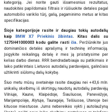
kategoriją. Jei norite gauti išsamesnius rezultatus,
naudokitės papildomais filtrais ir rūšiuokite detales pagal
automobilio variklio tūrį, galią, pagaminimo metus ar kitas
specifikacijas.
Šioje kategorijoje rasite ir daugiau tokių autodalių
kaip
BMW X7 Priekinis žibintas
. Kitas dalis su
1275H41000003
kodu galite rasti
čia
.
Peržiūrėkite jus
dominančios detalės aprašymą ir techninę informaciją.
Įsigykite reikalingą detalę ir mes ją pristatysime per
kelias darbo dienas. RRR bendradarbiauja su patikimais ir
laiko patikrintais Lietuvos autodalių pardavėjais, galinčiais
užtikrinti siūlomų dalių kokybę.
Šiuo metu mūsų svetainėje rasite daugiau nei +43,6 mln.
unikalių skelbimų iš skirtingų naudotų autodalių pardavėjų
Vilniuje, Kaune, Klaipėdoje, Šiauliuose, Panevėžyje,
Marijampolėje, Alytuje, Tauragėje, Telšiuose, Utenoje bei
kituose miestuose. Jums nebereikės vykti į autolaužyną