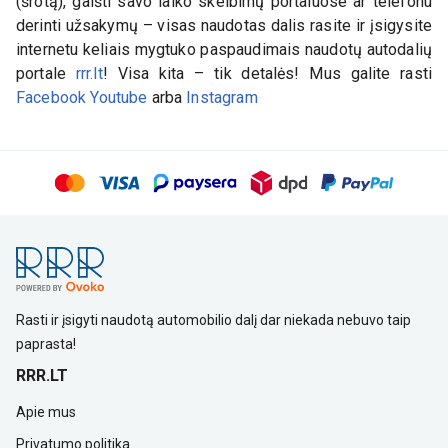
(šrotą), gaišti savo laiko skelbimų portaluose ar telefonu
derinti užsakymų – visas naudotas dalis rasite ir įsigysite
internetu keliais mygtuko paspaudimais naudotų autodalių
portale
rrr.lt
! Visa kita – tik detalės! Mus galite rasti
Facebook
Youtube
arba
Instagram
Rasti ir įsigyti naudotą automobilio dalį dar niekada nebuvo taip
paprasta!
RRR.LT
Apie mus
Privatumo politika