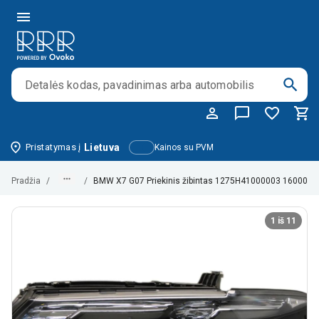
Pristatymas į
Lietuva
Kainos su PVM
Pradžia
/
/
BMW X7 G07 Priekinis žibintas 1275H41000003 160000
1 iš 11