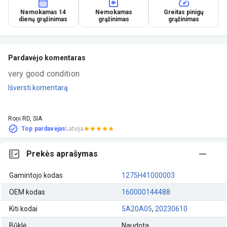
Nemokamas 14
Nemokamas
Greitas pinigų
dienų grąžinimas
grąžinimas
grąžinimas
Pardavėjo komentaras
very good condition
Išversti komentarą
Roņi RD, SIA
Top pardavėjas
Latvija
Prekės aprašymas
Gamintojo kodas
1275H41000003
OEM kodas
160000144488
Kiti kodai
5A20A05
,
20230610
Būklė
Naudota