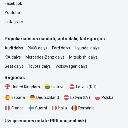
Facebook
Youtube
Instagram
Populiariausios naudotų auto dalių kategorijos
Audi dalys
BMW dalys
Ford dalys
Hyundai dalys
KIA dalys
Mercedes-Benz dalys
Mitsubishi dalys
Seat dalys
Toyota dalys
Volkswagen dalys
Regionas
United Kingdom
Lietuva
Latvija (RU)
Polska
España
Deutschland
Latvija (LV)
România
France
Suomi
Italia
Užsiprenumeruokite RRR naujienlaiškį