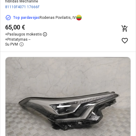
hibridas Mechaninė
81110F4071
17666F
Top pardavėjas
Rodenas Povilaitis, IV
65,00 €
+
Paslaugos mokestis
+
Pristatymas --
Su PVM