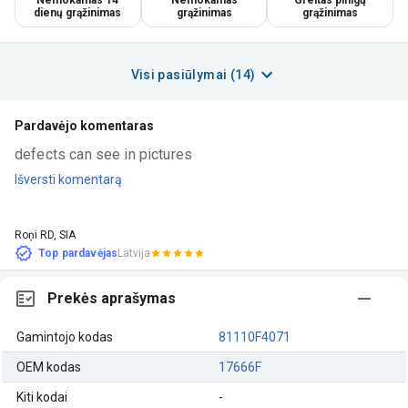
dienų grąžinimas
grąžinimas
grąžinimas
Visi pasiūlymai (14)
Pardavėjo komentaras
defects can see in pictures
Išversti komentarą
Roņi RD, SIA
Top pardavėjas
Latvija
Prekės aprašymas
Gamintojo kodas
81110F4071
OEM kodas
17666F
Kiti kodai
-