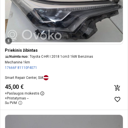
5
Priekinis žibintas
Nuimta nuo:
Toyota C-HR I 2018 1cm3 1kW Benzinas
Mechaninė 1km
17666F
81110F4071
Smart Repair Center, SIA
45,00 €
+
Paslaugos mokestis
+
Pristatymas --
Su PVM