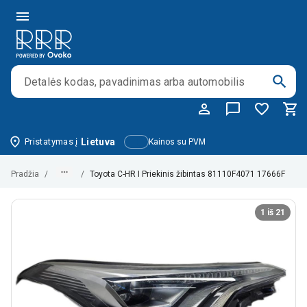
Pristatymas į
Lietuva
Kainos su PVM
Pradžia
/
/
Toyota C-HR I Priekinis žibintas 81110F4071 17666F
1 iš 21