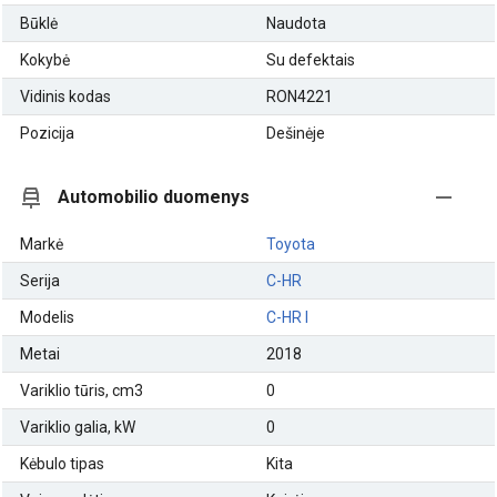
Būklė
Naudota
Kokybė
Su defektais
Vidinis kodas
RON4221
Pozicija
Dešinėje
Automobilio duomenys
Markė
Toyota
Serija
C-HR
Modelis
C-HR I
Metai
2018
Variklio tūris, cm3
0
Variklio galia, kW
0
Kėbulo tipas
Kita