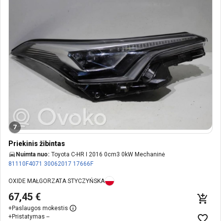
7
Priekinis žibintas
Nuimta nuo:
Toyota C-HR I 2016 0cm3 0kW Mechaninė
81110F4071
30062017
17666F
OXIDE MAŁGORZATA STYCZYŃSKA
67,45 €
+
Paslaugos mokestis
+
Pristatymas --