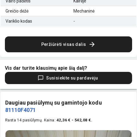
Vairo padėtis
Kairėje
Greičio dėžė
Mechaninė
Variklio kodas
-
Peržiūrėti visas dalis
Vis dar turite klausimų apie šią dalį?
Susisiekite su pardavėju
Daugiau pasiūlymų su gamintojo kodu
81110F4071
Rasta 14 pasiūlymų.
Kaina:
42,36 € - 542,08 €.