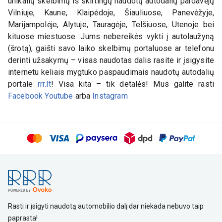
unikalių skelbimų iš skirtingų naudotų autodalių pardavėjų
Vilniuje, Kaune, Klaipėdoje, Šiauliuose, Panevėžyje,
Marijampolėje, Alytuje, Tauragėje, Telšiuose, Utenoje bei
kituose miestuose. Jums nebereikės vykti į autolaužyną
(šrotą), gaišti savo laiko skelbimų portaluose ar telefonu
derinti užsakymų – visas naudotas dalis rasite ir įsigysite
internetu keliais mygtuko paspaudimais naudotų autodalių
portale
rrr.lt
! Visa kita – tik detalės! Mus galite rasti
Facebook
Youtube
arba
Instagram
Rasti ir įsigyti naudotą automobilio dalį dar niekada nebuvo taip
paprasta!