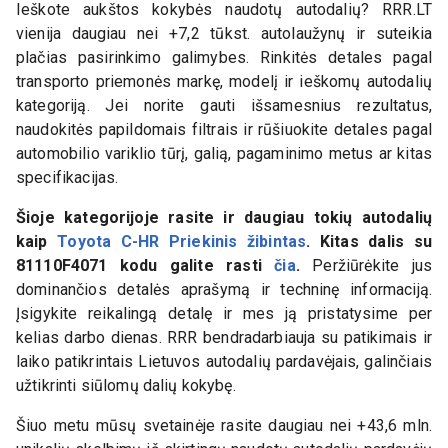
Ieškote aukštos kokybės naudotų autodalių? RRR.LT
vienija daugiau nei +7,2 tūkst. autolaužynų ir suteikia
plačias pasirinkimo galimybes. Rinkitės detales pagal
transporto priemonės markę, modelį ir ieškomų autodalių
kategoriją. Jei norite gauti išsamesnius rezultatus,
naudokitės papildomais filtrais ir rūšiuokite detales pagal
automobilio variklio tūrį, galią, pagaminimo metus ar kitas
specifikacijas.
Šioje kategorijoje rasite ir daugiau tokių autodalių
kaip
Toyota C-HR Priekinis žibintas
. Kitas dalis su
81110F4071
kodu galite rasti
čia
.
Peržiūrėkite jus
dominančios detalės aprašymą ir techninę informaciją.
Įsigykite reikalingą detalę ir mes ją pristatysime per
kelias darbo dienas. RRR bendradarbiauja su patikimais ir
laiko patikrintais Lietuvos autodalių pardavėjais, galinčiais
užtikrinti siūlomų dalių kokybę.
Šiuo metu mūsų svetainėje rasite daugiau nei +43,6 mln.