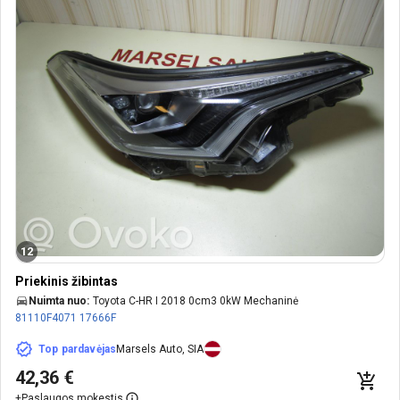
12
Priekinis žibintas
Nuimta nuo:
Toyota C-HR I 2018 0cm3 0kW Mechaninė
81110F4071
17666F
Top pardavėjas
Marsels Auto, SIA
42,36 €
+
Paslaugos mokestis