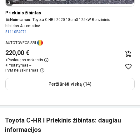
2
Priekinis žibintas
Nuimta nuo:
Toyota C-HR I 2020 18cm3 125kW Benzininis
hibridas Automatinė
81110F4071
AUTOTGVECS SRL
220,00 €
+
Paslaugos mokestis
+
Pristatymas --
PVM neišskiriamas
Peržiūrėti viską (14)
Toyota C-HR I Priekinis žibintas: daugiau
informacijos