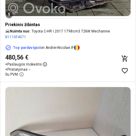
5
Priekinis žibintas
Nuimta nuo:
Toyota C-HR I 2017 1798cm3 72kW Mechaninė
81110F4071
Top pardavėjas
Ion Andrei-Nicolae IF
480,56 €
+
Paslaugos mokestis
+
Pristatymas --
Su PVM