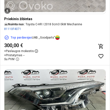
6
Priekinis žibintas
Nuimta nuo:
Toyota C-HR I 2018 0cm3 0kW Mechaninė
81110F4071
Top pardavėjas
UAB ,,Goodparts"
300,00 €
+
Paslaugos mokestis
+
Pristatymas --
Su PVM