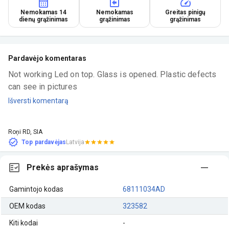
Nemokamas 14
Nemokamas
Greitas pinigų
dienų grąžinimas
grąžinimas
grąžinimas
Pardavėjo komentaras
Not working Led on top. Glass is opened. Plastic defects 
can see in pictures
Išversti komentarą
Roņi RD, SIA
Top pardavėjas
Latvija
Prekės aprašymas
Gamintojo kodas
68111034AD
OEM kodas
323582
Kiti kodai
-