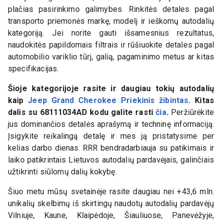
plačias pasirinkimo galimybes. Rinkitės detales pagal
transporto priemonės markę, modelį ir ieškomų autodalių
kategoriją. Jei norite gauti išsamesnius rezultatus,
naudokitės papildomais filtrais ir rūšiuokite detales pagal
automobilio variklio tūrį, galią, pagaminimo metus ar kitas
specifikacijas.
Šioje kategorijoje rasite ir daugiau tokių autodalių
kaip
Jeep Grand Cherokee Priekinis žibintas
. Kitas
dalis su
68111034AD
kodu galite rasti
čia
.
Peržiūrėkite
jus dominančios detalės aprašymą ir techninę informaciją.
Įsigykite reikalingą detalę ir mes ją pristatysime per
kelias darbo dienas. RRR bendradarbiauja su patikimais ir
laiko patikrintais Lietuvos autodalių pardavėjais, galinčiais
užtikrinti siūlomų dalių kokybę.
Šiuo metu mūsų svetainėje rasite daugiau nei +43,6 mln.
unikalių skelbimų iš skirtingų naudotų autodalių pardavėjų
Vilniuje, Kaune, Klaipėdoje, Šiauliuose, Panevėžyje,