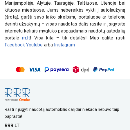
Marijampolėje, Alytuje, Tauragėje, Telšiuose, Utenoje bei
kituose miestuose. Jums nebereikės vykti į autolaužyną
(šrotą), gaišti savo laiko skelbimų portaluose ar telefonu
derinti užsakymų – visas naudotas dalis rasite ir įsigysite
internetu keliais mygtuko paspaudimais naudotų autodalių
portale
rrr.lt
! Visa kita – tik detalės! Mus galite rasti
Facebook
Youtube
arba
Instagram
Rasti ir įsigyti naudotą automobilio dalį dar niekada nebuvo taip
paprasta!
RRR.LT