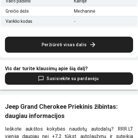
Vairo padėtis
Kairėje
Greičio dėžė
Mechaninė
Variklio kodas
-
Peržiūrėti visas dalis
Vis dar turite klausimų apie šią dalį?
Susisiekite su pardavėju
Jeep Grand Cherokee Priekinis žibintas:
daugiau informacijos
Ieškote aukštos kokybės naudotų autodalių? RRR.LT
vienija daugiau nei +7,2 tūkst. autolaužynų ir suteikia