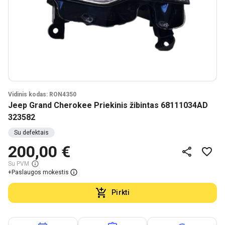
Vidinis kodas: RON4350
Jeep Grand Cherokee Priekinis žibintas 68111034AD
323582
Su defektais
200,00 €
Su PVM
+
Paslaugos mokestis
Pirkti