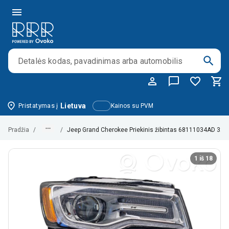
Pristatymas į
Lietuva
Kainos su PVM
Pradžia
/
/
Jeep Grand Cherokee Priekinis žibintas 68111034AD 32
1 iš 18