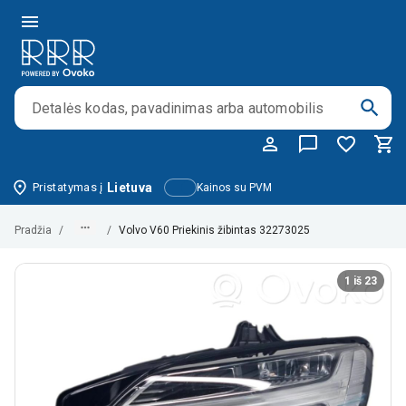
Pristatymas į
Lietuva
Kainos su PVM
Pradžia
/
/
Volvo V60 Priekinis žibintas 32273025
1 iš 23