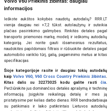
Volvo V60 Priekinis žibintas: daugiau
informacijos
Ieškote aukštos kokybės naudotų autodalių? RRR.LT
vienija daugiau nei +7,2 tūkst. autolaužynų ir suteikia
plačias pasirinkimo galimybes. Rinkitės detales pagal
transporto priemonės markę, modelį ir ieškomų autodalių
kategoriją. Jei norite gauti išsamesnius rezultatus,
naudokitės papildomais filtrais ir rūšiuokite detales pagal
automobilio variklio tūrį, galią, pagaminimo metus ar kitas
specifikacijas.
Šioje kategorijoje rasite ir daugiau tokių autodalių
kaip
Volvo V60, V60 Cross Country Priekinis žibintas
.
Kitas dalis su
32273025
kodu galite rasti
čia
.
Peržiūrėkite jus dominančios detalės aprašymą ir techninę
informaciją. Įsigykite reikalingą detalę ir mes ją
pristatysime per kelias darbo dienas. RRR bendradarbiauja
su patikimais ir laiko patikrintais Lietuvos autodalių