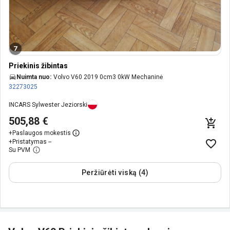
7
Priekinis žibintas
Nuimta nuo:
Volvo V60 2019 0cm3 0kW Mechaninė
32273025
INCARS Sylwester Jeziorski
505,88 €
+
Paslaugos mokestis
+
Pristatymas --
Su PVM
Peržiūrėti viską (4)