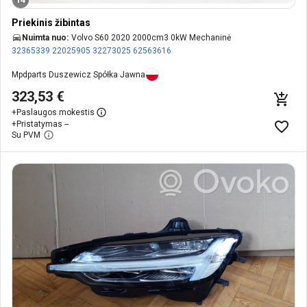
Priekinis žibintas
Nuimta nuo:
Volvo S60 2020 2000cm3 0kW Mechaninė
32365339
22025905
32273025
62563616
Mpdparts Duszewicz Spółka Jawna
323,53 €
+
Paslaugos mokestis
+
Pristatymas --
Su PVM