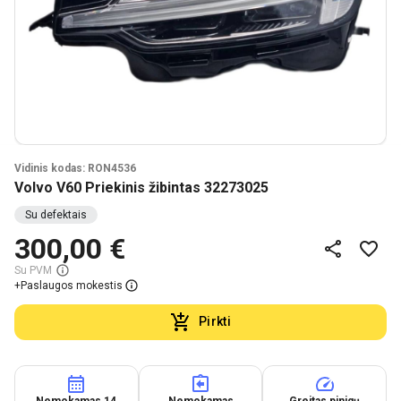
Vidinis kodas: RON4536
Volvo V60 Priekinis žibintas 32273025
Su defektais
300,00 €
Su PVM
+
Paslaugos mokestis
Pirkti
Nemokamas 14
Nemokamas
Greitas pinigų