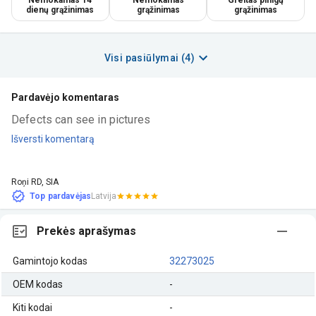
dienų grąžinimas
grąžinimas
grąžinimas
Visi pasiūlymai (4)
Pardavėjo komentaras
Defects can see in pictures
Išversti komentarą
Roņi RD, SIA
Top pardavėjas
Latvija
Prekės aprašymas
Gamintojo kodas
32273025
OEM kodas
-
Kiti kodai
-