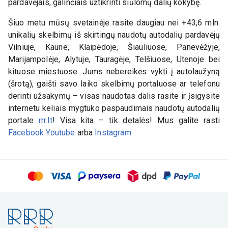
pardavėjais, galinčiais užtikrinti siūlomų dalių kokybę.
Šiuo metu mūsų svetainėje rasite daugiau nei +43,6 mln.
unikalių skelbimų iš skirtingų naudotų autodalių pardavėjų
Vilniuje, Kaune, Klaipėdoje, Šiauliuose, Panevėžyje,
Marijampolėje, Alytuje, Tauragėje, Telšiuose, Utenoje bei
kituose miestuose. Jums nebereikės vykti į autolaužyną
(šrotą), gaišti savo laiko skelbimų portaluose ar telefonu
derinti užsakymų – visas naudotas dalis rasite ir įsigysite
internetu keliais mygtuko paspaudimais naudotų autodalių
portale
rrr.lt
! Visa kita – tik detalės! Mus galite rasti
Facebook
Youtube
arba
Instagram