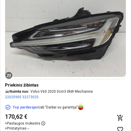
23
Priekinis žibintas
Nuimta nuo:
Volvo V60 2020 0cm3 0kW Mechaninė
22025905
32273025
Top pardavėjas
Uab "Darbai su garantija"
170,62 €
+
Paslaugos mokestis
+
Pristatymas --