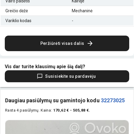
Vairo padėtis
Kairėje
Greičio dėžė
Mechaninė
Variklio kodas
-
Peržiūrėti visas dalis
Vis dar turite klausimų apie šią dalį?
Susisiekite su pardavėju
Daugiau pasiūlymų su gamintojo kodu
32273025
Rasta 4 pasiūlymų.
Kaina:
170,62 € - 505,88 €.