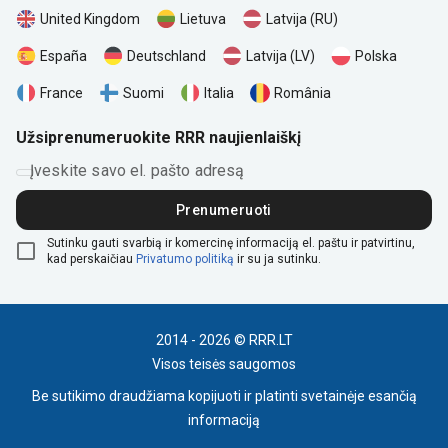
United Kingdom
Lietuva
Latvija (RU)
Polska
España
Deutschland
Latvija (LV)
România
France
Suomi
Italia
Užsiprenumeruokite RRR naujienlaiškį
Įveskite savo el. pašto adresą
Prenumeruoti
Sutinku gauti svarbią ir komercinę informaciją el. paštu ir patvirtinu,
kad perskaičiau
Privatumo politiką
ir su ja sutinku.
2014 - 2026 © RRR.LT
Visos teisės saugomos
Be sutikimo draudžiama kopijuoti ir platinti svetainėje esančią
informaciją