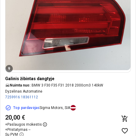
9
Galinis žibintas dangtyje
Nuimta nuo:
BMW 3 F30 F35 F31 2018 2000cm3 140kW
Dyzelinas Automatinė
7259916
18361112
Top pardavėjas
Sigma Motors, SIA
20,00 €
+
Paslaugos mokestis
+
Pristatymas --
Su PVM