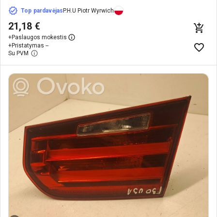
Top pardavėjas
P.H.U Piotr Wyrwich
21,18 €
+
Paslaugos mokestis
+
Pristatymas --
Su PVM