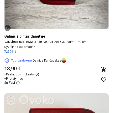
10
Galinis žibintas dangtyje
Nuimta nuo:
BMW 3 F30 F35 F31 2016 3000cm3 190kW
Dyzelinas Automatinė
7259916
Top pardavėjas
Dainius Kančauskas
18,90 €
+
Paslaugos mokestis
+
Pristatymas --
Su PVM