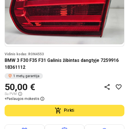
Vidinis kodas: RON4553
BMW 3 F30 F35 F31 Galinis žibintas dangtyje 7259916
18361112
1 metų garantija
50,00 €
Su PVM
+
Paslaugos mokestis
Pirkti