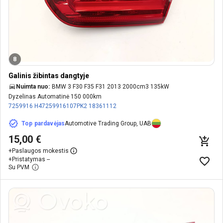
8
Galinis žibintas dangtyje
Nuimta nuo:
BMW 3 F30 F35 F31 2013 2000cm3 135kW
Dyzelinas Automatinė 150 000km
7259916
H47259916107PK2
18361112
Top pardavėjas
Automotive Trading Group, UAB
15,00 €
+
Paslaugos mokestis
+
Pristatymas --
Su PVM