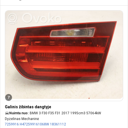
7
Galinis žibintas dangtyje
Nuimta nuo:
BMW 3 F30 F35 F31 2017 1995cm3 57064kW
Dyzelinas Mechaninė
7259916
H472599161068W
18361112