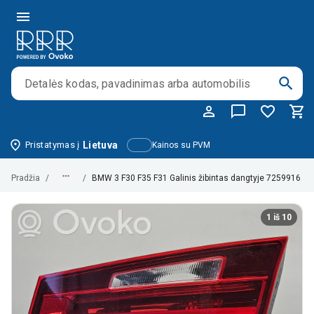
Pristatymas į
Lietuva
Kainos su PVM
Pradžia
/
/
BMW 3 F30 F35 F31 Galinis žibintas dangtyje 7259916 1
1 iš 10