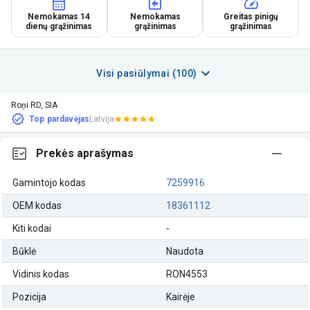
Nemokamas 14
Nemokamas
Greitas pinigų
dienų grąžinimas
grąžinimas
grąžinimas
Visi pasiūlymai (100)
Roņi RD, SIA
Top pardavėjas
Latvija
Prekės aprašymas
Gamintojo kodas
7259916
OEM kodas
18361112
Kiti kodai
-
Būklė
Naudota
Vidinis kodas
RON4553
Pozicija
Kairėje