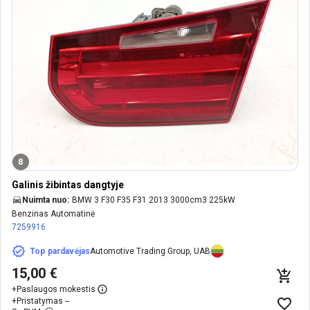
8
Galinis žibintas dangtyje
Nuimta nuo:
BMW 3 F30 F35 F31 2013 3000cm3 225kW
Benzinas Automatinė
7259916
Top pardavėjas
Automotive Trading Group, UAB
15,00 €
+
Paslaugos mokestis
+
Pristatymas --