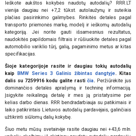
Ieškote aukštos kokybės naudotų autodalių? RRR.LT
vienija daugiau nei +7,2 tūkst. autolaužynų ir suteikia
plačias pasirinkimo galimybes. Rinkitės detales pagal
transporto priemonės markę, modelį ir ieškomų autodalių
kategoriją. Jei norite gauti išsamesnius rezultatus,
naudokitės papildomais filtrais ir rūšiuokite detales pagal
automobilio variklio tūrį, galią, pagaminimo metus ar kitas
specifikacijas.
Šioje kategorijoje rasite ir daugiau tokių autodalių
kaip
BMW Series 3 Galinis žibintas dangtyje
. Kitas
dalis su
7259916
kodu galite rasti
čia
.
Peržiūrėkite jus
dominančios detalės aprašymą ir techninę informaciją.
Įsigykite reikalingą detalę ir mes ją pristatysime per
kelias darbo dienas. RRR bendradarbiauja su patikimais ir
laiko patikrintais Lietuvos autodalių pardavėjais, galinčiais
užtikrinti siūlomų dalių kokybę.
Šiuo metu mūsų svetainėje rasite daugiau nei +43,6 mln.