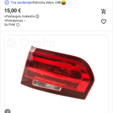
Top pardavėjas
Ratuočių dalys, UAB
15,00 €
+
Paslaugos mokestis
+
Pristatymas --
Su PVM
7