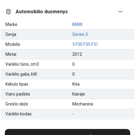
Automobilio duomenys
Markė
BMW
Serija
Series 3
Modelis
3 F30 F35 F31
Metai
2012
Variklio tūris, cm3
0
Variklio galia, kW
0
Kėbulo tipas
Kita
Vairo padėtis
Kairėje
Greičio dėžė
Mechaninė
Variklio kodas
-