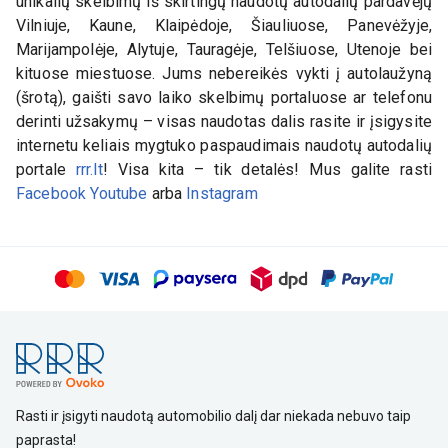
unikalių skelbimų iš skirtingų naudotų autodalių pardavėjų
Vilniuje, Kaune, Klaipėdoje, Šiauliuose, Panevėžyje,
Marijampolėje, Alytuje, Tauragėje, Telšiuose, Utenoje bei
kituose miestuose. Jums nebereikės vykti į autolaužyną
(šrotą), gaišti savo laiko skelbimų portaluose ar telefonu
derinti užsakymų – visas naudotas dalis rasite ir įsigysite
internetu keliais mygtuko paspaudimais naudotų autodalių
portale
rrr.lt
! Visa kita – tik detalės! Mus galite rasti
Facebook
Youtube
arba
Instagram
Rasti ir įsigyti naudotą automobilio dalį dar niekada nebuvo taip
paprasta!