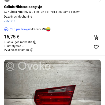
Galinis žibintas dangtyje
Nuimta nuo:
BMW 3 F30 F35 F31 2014 2000cm3 135kW
Dyzelinas Mechaninė
7259916
Top pardavėjas
Motorini MB
16,75 €
+
Paslaugos mokestis
+
Pristatymas --
PVM neišskiriamas