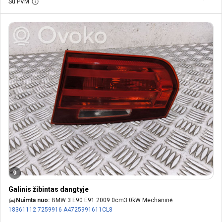
Su PVM
9
Galinis žibintas dangtyje
Nuimta nuo:
BMW 3 E90 E91 2009 0cm3 0kW Mechaninė
18361112
7259916
A4725991611CL8