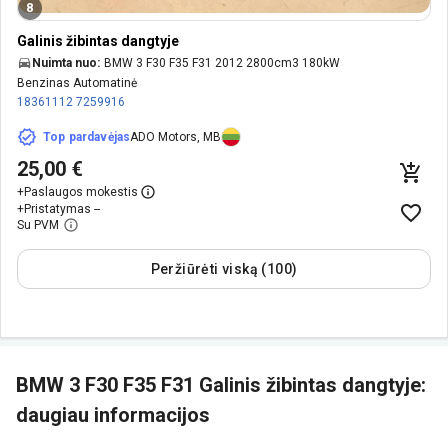
8
Galinis žibintas dangtyje
Nuimta nuo:
BMW 3 F30 F35 F31 2012 2800cm3 180kW
Benzinas Automatinė
18361112
7259916
Top pardavėjas
ADO Motors, MB
25,00 €
+
Paslaugos mokestis
+
Pristatymas --
Su PVM
Peržiūrėti viską (100)
BMW 3 F30 F35 F31 Galinis žibintas dangtyje:
daugiau informacijos