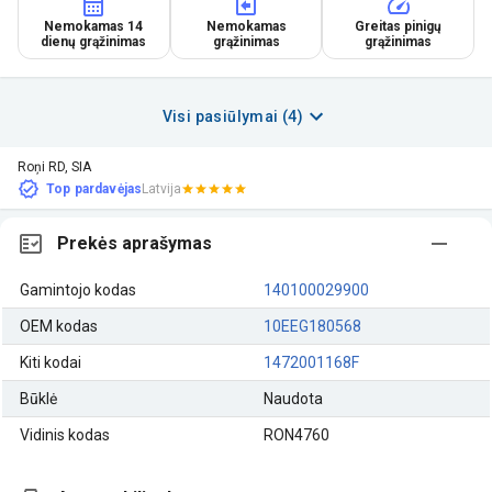
Nemokamas 14
Nemokamas
Greitas pinigų
dienų grąžinimas
grąžinimas
grąžinimas
Visi pasiūlymai (4)
Roņi RD, SIA
Top pardavėjas
Latvija
Prekės aprašymas
Gamintojo kodas
140100029900
OEM kodas
10EEG180568
Kiti kodai
1472001168F
Būklė
Naudota
Vidinis kodas
RON4760