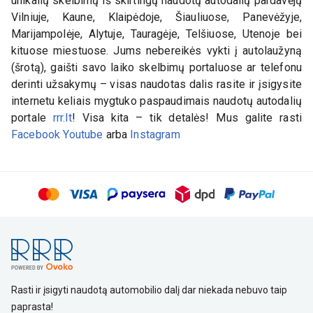
unikalių skelbimų iš skirtingų naudotų autodalių pardavėjų
Vilniuje, Kaune, Klaipėdoje, Šiauliuose, Panevėžyje,
Marijampolėje, Alytuje, Tauragėje, Telšiuose, Utenoje bei
kituose miestuose. Jums nebereikės vykti į autolaužyną
(šrotą), gaišti savo laiko skelbimų portaluose ar telefonu
derinti užsakymų – visas naudotas dalis rasite ir įsigysite
internetu keliais mygtuko paspaudimais naudotų autodalių
portale
rrr.lt
! Visa kita – tik detalės! Mus galite rasti
Facebook
Youtube
arba
Instagram
Rasti ir įsigyti naudotą automobilio dalį dar niekada nebuvo taip
paprasta!