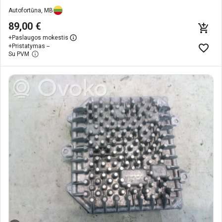
Autofortūna, MB
89,00 €
+
Paslaugos mokestis
+
Pristatymas --
Su PVM