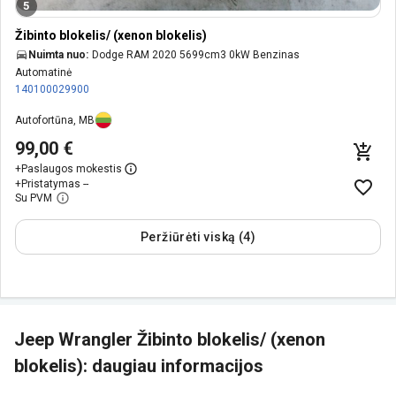
5
Žibinto blokelis/ (xenon blokelis)
Nuimta nuo:
Dodge RAM 2020 5699cm3 0kW Benzinas
Automatinė
140100029900
Autofortūna, MB
99,00 €
+
Paslaugos mokestis
+
Pristatymas --
Su PVM
Peržiūrėti viską (4)
Jeep Wrangler Žibinto blokelis/ (xenon
blokelis): daugiau informacijos