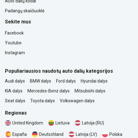
Auto dalių kodai
Padangų skaičiuoklė
Sekite mus
Facebook
Youtube
Instagram
Populiariausios naudotų auto dalių kategorijos
Audi dalys
BMW dalys
Ford dalys
Hyundai dalys
KIA dalys
Mercedes-Benz dalys
Mitsubishi dalys
Seat dalys
Toyota dalys
Volkswagen dalys
Regionas
United Kingdom
Lietuva
Latvija (RU)
Polska
España
Deutschland
Latvija (LV)