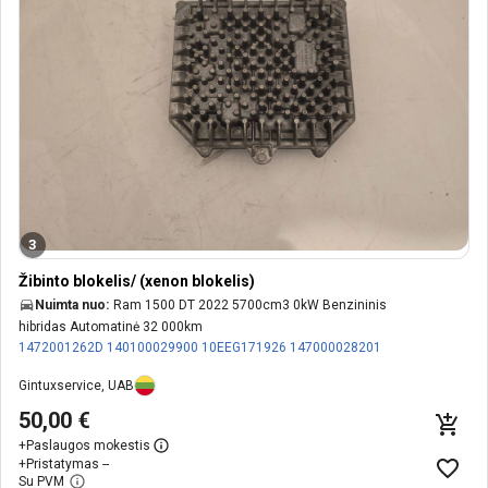
3
Žibinto blokelis/ (xenon blokelis)
Nuimta nuo:
Ram 1500 DT 2022 5700cm3 0kW Benzininis
hibridas Automatinė 32 000km
1472001262D
140100029900
10EEG171926
147000028201
Gintuxservice, UAB
50,00 €
+
Paslaugos mokestis
+
Pristatymas --
Su PVM