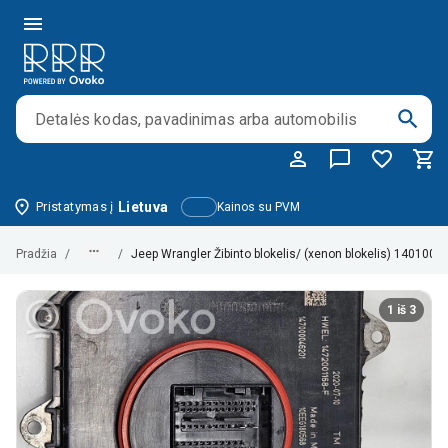
Pristatymas į
Lietuva
Kainos su PVM
Pradžia
/
/
Jeep Wrangler Žibinto blokelis/ (xenon blokelis) 1401
1 iš 3