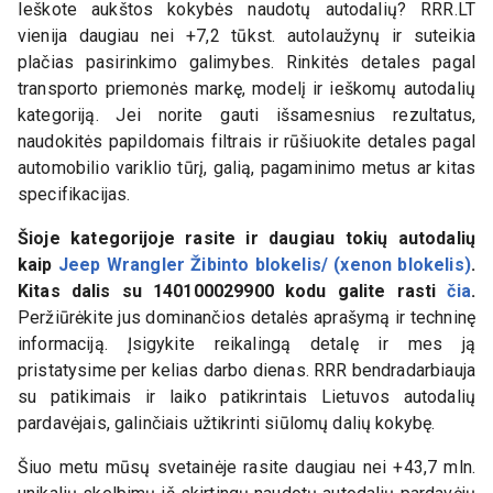
Ieškote aukštos kokybės naudotų autodalių? RRR.LT
vienija daugiau nei +7,2 tūkst. autolaužynų ir suteikia
plačias pasirinkimo galimybes. Rinkitės detales pagal
transporto priemonės markę, modelį ir ieškomų autodalių
kategoriją. Jei norite gauti išsamesnius rezultatus,
naudokitės papildomais filtrais ir rūšiuokite detales pagal
automobilio variklio tūrį, galią, pagaminimo metus ar kitas
specifikacijas.
Šioje kategorijoje rasite ir daugiau tokių autodalių
kaip
Jeep Wrangler Žibinto blokelis/ (xenon blokelis)
.
Kitas dalis su
140100029900
kodu galite rasti
čia
.
Peržiūrėkite jus dominančios detalės aprašymą ir techninę
informaciją. Įsigykite reikalingą detalę ir mes ją
pristatysime per kelias darbo dienas. RRR bendradarbiauja
su patikimais ir laiko patikrintais Lietuvos autodalių
pardavėjais, galinčiais užtikrinti siūlomų dalių kokybę.
Šiuo metu mūsų svetainėje rasite daugiau nei +43,7 mln.