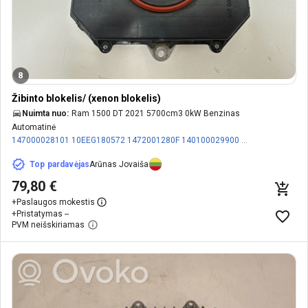
8
Žibinto blokelis/ (xenon blokelis)
Nuimta nuo:
Ram 1500 DT 2021 5700cm3 0kW Benzinas
Automatinė
147000028101
10EEG180572
1472001280F
140100029900
142000028500
Top pardavėjas
Arūnas Jovaiša
79,80 €
+
Paslaugos mokestis
+
Pristatymas --
PVM neišskiriamas