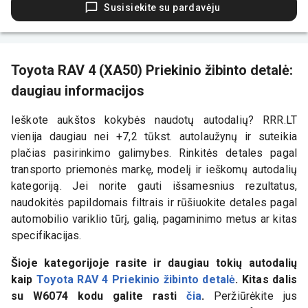
Susisiekite su pardavėju
Toyota RAV 4 (XA50) Priekinio žibinto detalė:
daugiau informacijos
Ieškote aukštos kokybės naudotų autodalių? RRR.LT
vienija daugiau nei +7,2 tūkst. autolaužynų ir suteikia
plačias pasirinkimo galimybes. Rinkitės detales pagal
transporto priemonės markę, modelį ir ieškomų autodalių
kategoriją. Jei norite gauti išsamesnius rezultatus,
naudokitės papildomais filtrais ir rūšiuokite detales pagal
automobilio variklio tūrį, galią, pagaminimo metus ar kitas
specifikacijas.
Šioje kategorijoje rasite ir daugiau tokių autodalių
kaip
Toyota RAV 4 Priekinio žibinto detalė
. Kitas dalis
su
W6074
kodu galite rasti
čia
.
Peržiūrėkite jus