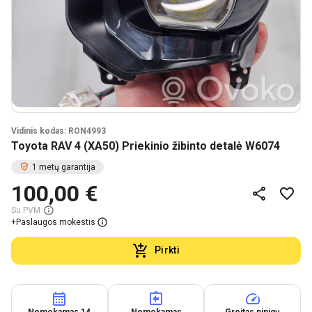
Vidinis kodas: RON4993
Toyota RAV 4 (XA50) Priekinio žibinto detalė W6074
1 metų garantija
100,00 €
Su PVM
+
Paslaugos mokestis
Pirkti
Nemokamas 14
Nemokamas
Greitas pinigų