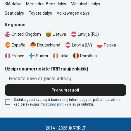
KIA dalys
Mercedes-Benz dalys
Mitsubishi dalys
Seat dalys
Toyota dalys
Volkswagen dalys
Regionas
United Kingdom
Lietuva
Latvija (RU)
Polska
España
Deutschland
Latvija (LV)
România
France
Suomi
Italia
Užsiprenumeruokite RRR naujienlaiškį
Įveskite savo el. pašto adresą
Prenumeruoti
Sutinku gauti svarbią ir komercinę informaciją el. paštu ir patvirtinu,
kad perskaičiau
Privatumo politiką
ir su ja sutinku.
2014 - 2026 © RRR.LT