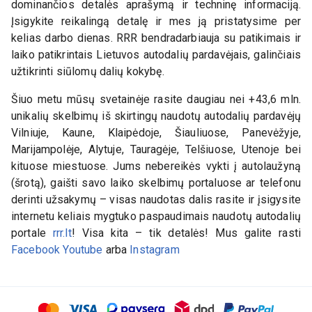
dominančios detalės aprašymą ir techninę informaciją.
Įsigykite reikalingą detalę ir mes ją pristatysime per
kelias darbo dienas. RRR bendradarbiauja su patikimais ir
laiko patikrintais Lietuvos autodalių pardavėjais, galinčiais
užtikrinti siūlomų dalių kokybę.
Šiuo metu mūsų svetainėje rasite daugiau nei +43,6 mln.
unikalių skelbimų iš skirtingų naudotų autodalių pardavėjų
Vilniuje, Kaune, Klaipėdoje, Šiauliuose, Panevėžyje,
Marijampolėje, Alytuje, Tauragėje, Telšiuose, Utenoje bei
kituose miestuose. Jums nebereikės vykti į autolaužyną
(šrotą), gaišti savo laiko skelbimų portaluose ar telefonu
derinti užsakymų – visas naudotas dalis rasite ir įsigysite
internetu keliais mygtuko paspaudimais naudotų autodalių
portale
rrr.lt
! Visa kita – tik detalės! Mus galite rasti
Facebook
Youtube
arba
Instagram