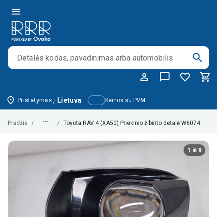
Pristatymas į
Lietuva
Kainos su PVM
Pradžia
/
/
Toyota RAV 4 (XA50) Priekinio žibinto detalė W6074
1 iš 9