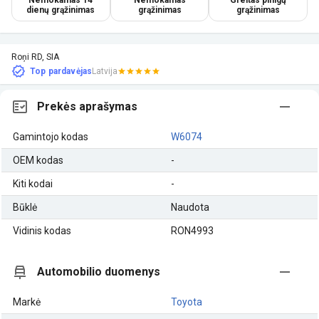
dienų grąžinimas
grąžinimas
grąžinimas
Roņi RD, SIA
Top pardavėjas
Latvija
Prekės aprašymas
Gamintojo kodas
W6074
OEM kodas
-
Kiti kodai
-
Būklė
Naudota
Vidinis kodas
RON4993
Automobilio duomenys
Markė
Toyota