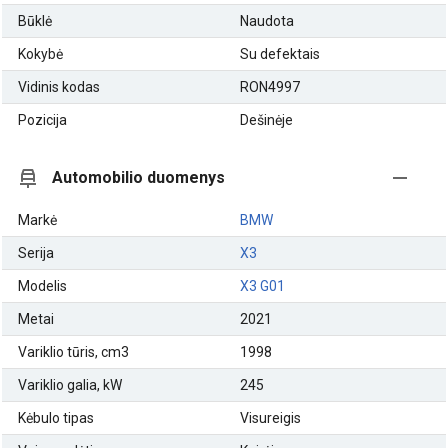
Būklė
Naudota
Kokybė
Su defektais
Vidinis kodas
RON4997
Pozicija
Dešinėje
Automobilio duomenys
Markė
BMW
Serija
X3
Modelis
X3 G01
Metai
2021
Variklio tūris, cm3
1998
Variklio galia, kW
245
Kėbulo tipas
Visureigis