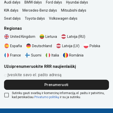
Audi dalys
BMW dalys
Ford dalys
Hyundai dalys
KIA dalys
Mercedes-Benz dalys
Mitsubishi dalys
Seat dalys
Toyota dalys
Volkswagen dalys
Regionas
United Kingdom
Lietuva
Latvija (RU)
Polska
España
Deutschland
Latvija (LV)
România
France
Suomi
Italia
Užsiprenumeruokite RRR naujienlaiškį
Įveskite savo el. pašto adresą
Prenumeruoti
Sutinku gauti svarbią ir komercinę informaciją el. paštu ir patvirtinu,
kad perskaičiau
Privatumo politiką
ir su ja sutinku.