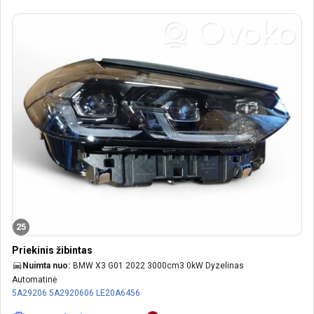
25
Priekinis žibintas
Nuimta nuo:
BMW X3 G01 2022 3000cm3 0kW Dyzelinas
Automatinė
5A29206
5A2920606
LE20A6456