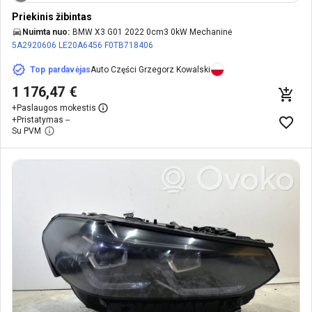
Priekinis žibintas
Nuimta nuo:
BMW X3 G01 2022 0cm3 0kW Mechaninė
5A2920606
LE20A6456
F0TB718406
Top pardavėjas
Auto Części Grzegorz Kowalski
1 176,47 €
+
Paslaugos mokestis
+
Pristatymas --
Su PVM