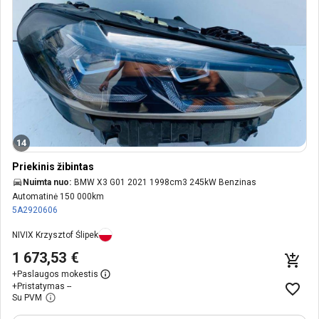
14
Priekinis žibintas
Nuimta nuo:
BMW X3 G01 2021 1998cm3 245kW Benzinas
Automatinė 150 000km
5A2920606
NIVIX Krzysztof Ślipek
1 673,53 €
+
Paslaugos mokestis
+
Pristatymas --
Su PVM