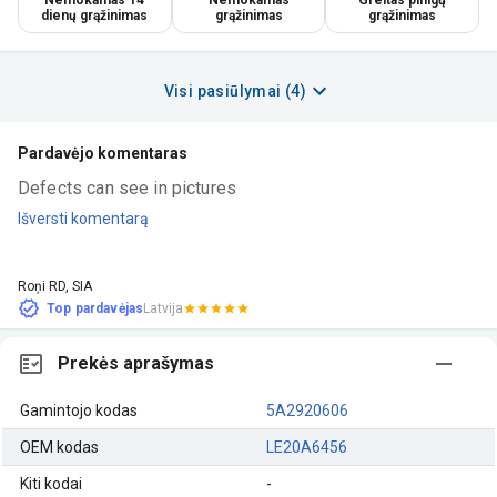
dienų grąžinimas
grąžinimas
grąžinimas
Visi pasiūlymai (4)
Pardavėjo komentaras
Defects can see in pictures
Išversti komentarą
Roņi RD, SIA
Top pardavėjas
Latvija
Prekės aprašymas
Gamintojo kodas
5A2920606
OEM kodas
LE20A6456
Kiti kodai
-