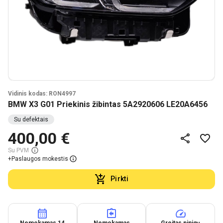
Vidinis kodas: RON4997
BMW X3 G01 Priekinis žibintas 5A2920606 LE20A6456
Su defektais
400,00 €
Su PVM
+
Paslaugos mokestis
Pirkti
Nemokamas 14
Nemokamas
Greitas pinigų