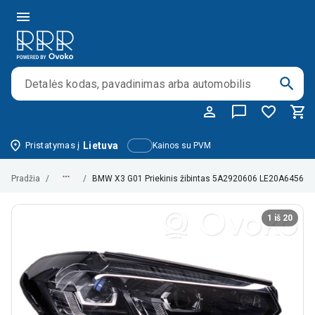
Pristatymas į
Lietuva
Kainos su PVM
Pradžia
/
/
BMW X3 G01 Priekinis žibintas 5A2920606 LE20A6456
1 iš 20