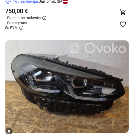
Top pardavėjas
Jumomet, SIA
750,00 €
+
Paslaugos mokestis
+
Pristatymas --
Su PVM
8