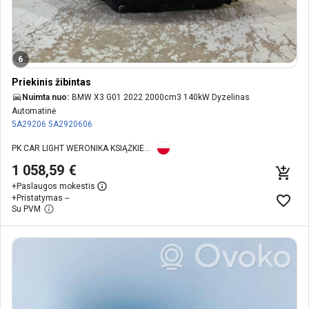
6
Priekinis žibintas
Nuimta nuo:
BMW X3 G01 2022 2000cm3 140kW Dyzelinas
Automatinė
5A29206
5A2920606
PK CAR LIGHT WERONIKA KSIĄŻKIEWICZ
1 058,59 €
+
Paslaugos mokestis
+
Pristatymas --
Su PVM