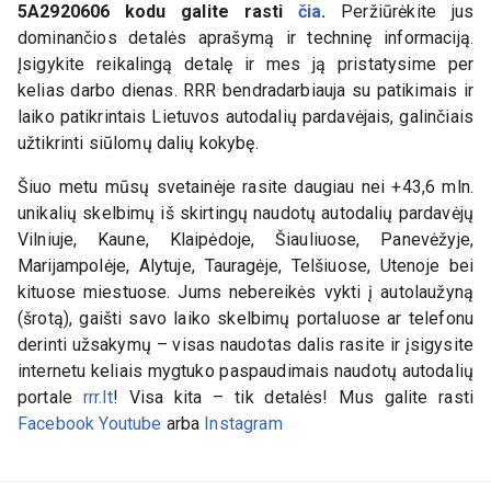
5A2920606
kodu galite rasti
čia
.
Peržiūrėkite jus
dominančios detalės aprašymą ir techninę informaciją.
Įsigykite reikalingą detalę ir mes ją pristatysime per
kelias darbo dienas. RRR bendradarbiauja su patikimais ir
laiko patikrintais Lietuvos autodalių pardavėjais, galinčiais
užtikrinti siūlomų dalių kokybę.
Šiuo metu mūsų svetainėje rasite daugiau nei +43,6 mln.
unikalių skelbimų iš skirtingų naudotų autodalių pardavėjų
Vilniuje, Kaune, Klaipėdoje, Šiauliuose, Panevėžyje,
Marijampolėje, Alytuje, Tauragėje, Telšiuose, Utenoje bei
kituose miestuose. Jums nebereikės vykti į autolaužyną
(šrotą), gaišti savo laiko skelbimų portaluose ar telefonu
derinti užsakymų – visas naudotas dalis rasite ir įsigysite
internetu keliais mygtuko paspaudimais naudotų autodalių
portale
rrr.lt
! Visa kita – tik detalės! Mus galite rasti
Facebook
Youtube
arba
Instagram