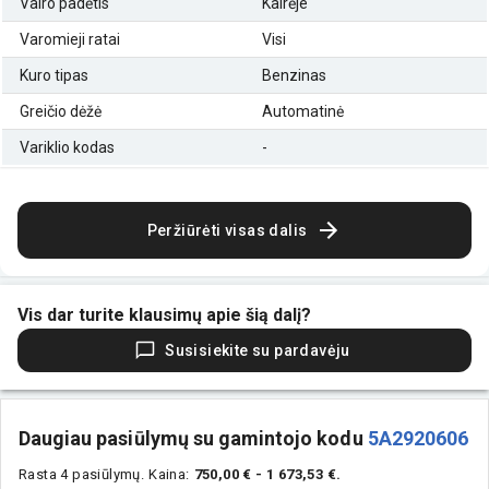
Vairo padėtis
Kairėje
Varomieji ratai
Visi
Kuro tipas
Benzinas
Greičio dėžė
Automatinė
Variklio kodas
-
Peržiūrėti visas dalis
Vis dar turite klausimų apie šią dalį?
Susisiekite su pardavėju
Daugiau pasiūlymų su gamintojo kodu
5A2920606
Rasta 4 pasiūlymų.
Kaina:
750,00 € - 1 673,53 €.