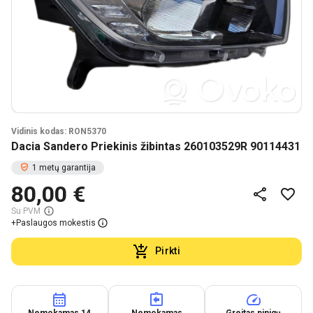
Vidinis kodas: RON5370
Dacia Sandero Priekinis žibintas 260103529R 90114431
1 metų garantija
80,00 €
Su PVM
+
Paslaugos mokestis
Pirkti
Nemokamas 14
Nemokamas
Greitas pinigų