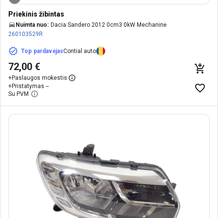
Priekinis žibintas
Nuimta nuo:
Dacia Sandero 2012 0cm3 0kW Mechaninė
260103529R
Top pardavėjas
Contial auto
72,00 €
+
Paslaugos mokestis
+
Pristatymas --
Su PVM