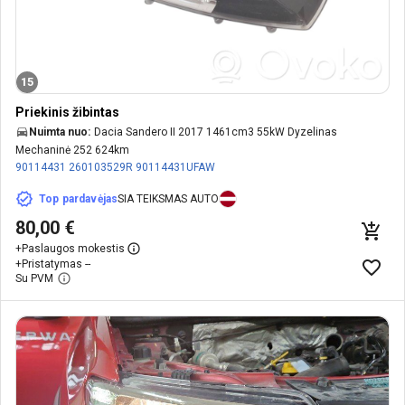
15
Priekinis žibintas
Nuimta nuo:
Dacia Sandero II 2017 1461cm3 55kW Dyzelinas
Mechaninė 252 624km
90114431
260103529R
90114431UFAW
Top pardavėjas
SIA TEIKSMAS AUTO
80,00 €
+
Paslaugos mokestis
+
Pristatymas --
Su PVM