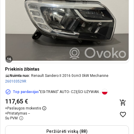
16
Priekinis žibintas
Nuimta nuo:
Renault Sandero II 2016 0cm3 0kW Mechaninė
260103529R
Top pardavėjas
"ESI-TRANS" AUTO- CZĘŚCI UŻYWANE KRYSTIAN PAPIOR
117,65 €
+
Paslaugos mokestis
+
Pristatymas --
Su PVM
Peržiūrėti viską (88)