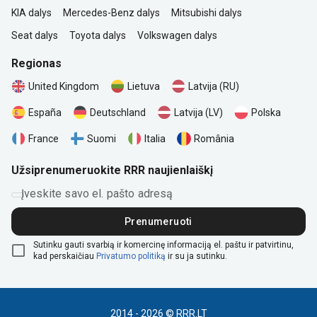
KIA dalys
Mercedes-Benz dalys
Mitsubishi dalys
Seat dalys
Toyota dalys
Volkswagen dalys
Regionas
United Kingdom
Lietuva
Latvija (RU)
Polska
España
Deutschland
Latvija (LV)
România
France
Suomi
Italia
Užsiprenumeruokite RRR naujienlaiškį
Įveskite savo el. pašto adresą
Prenumeruoti
Sutinku gauti svarbią ir komercinę informaciją el. paštu ir patvirtinu,
kad perskaičiau
Privatumo politiką
ir su ja sutinku.
2014 - 2026 © RRR.LT