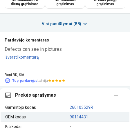
dienų grąžinimas
grąžinimas
grąžinimas
Visi pasiūlymai (88)
Pardavėjo komentaras
Defects can see in pictures
Išversti komentarą
Roņi RD, SIA
Top pardavėjas
Latvija
Prekės aprašymas
Gamintojo kodas
260103529R
OEM kodas
90114431
Kiti kodai
-