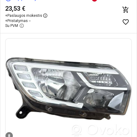
23,53 €
+
Paslaugos mokestis
+
Pristatymas --
Su PVM
8