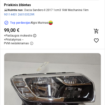
Priekinis žibintas
Nuimta nuo:
Dacia Sandero II 2017 1cm3 1kW Mechaninė 1km
90114431
260103529R
Top pardavėjas
Algis Murinas
99,00 €
+
Paslaugos mokestis
+
Pristatymas --
PVM neišskiriamas