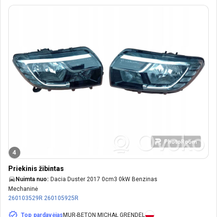
4
Priekinis žibintas
Nuimta nuo:
Dacia Duster 2017 0cm3 0kW Benzinas
Mechaninė
260103529R
260105925R
Top pardavėjas
MUR-BETON MICHAŁ GRENDEL