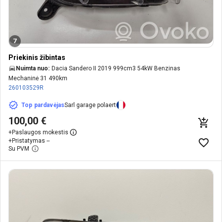
7
Priekinis žibintas
Nuimta nuo:
Dacia Sandero II 2019 999cm3 54kW Benzinas
Mechaninė 31 490km
260103529R
Top pardavėjas
Sarl garage polaert
100,00 €
+
Paslaugos mokestis
+
Pristatymas --
Su PVM