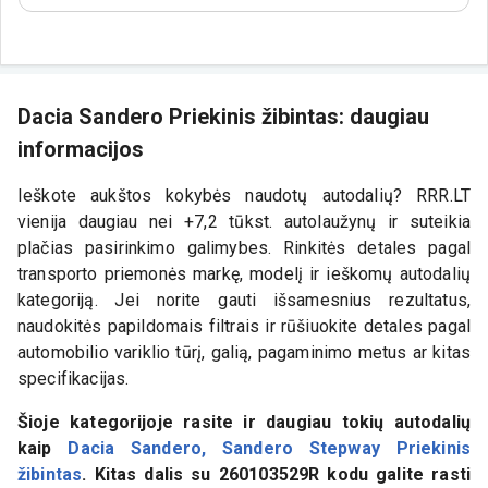
Dacia Sandero Priekinis žibintas: daugiau
informacijos
Ieškote aukštos kokybės naudotų autodalių? RRR.LT
vienija daugiau nei +7,2 tūkst. autolaužynų ir suteikia
plačias pasirinkimo galimybes. Rinkitės detales pagal
transporto priemonės markę, modelį ir ieškomų autodalių
kategoriją. Jei norite gauti išsamesnius rezultatus,
naudokitės papildomais filtrais ir rūšiuokite detales pagal
automobilio variklio tūrį, galią, pagaminimo metus ar kitas
specifikacijas.
Šioje kategorijoje rasite ir daugiau tokių autodalių
kaip
Dacia Sandero, Sandero Stepway Priekinis
žibintas
. Kitas dalis su
260103529R
kodu galite rasti