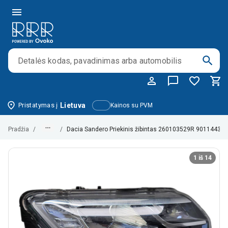
Pristatymas į
Lietuva
Kainos su PVM
Pradžia
/
/
Dacia Sandero Priekinis žibintas 260103529R 90114431
1 iš 14