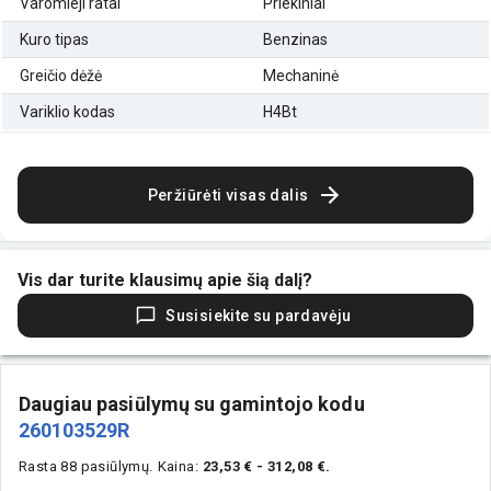
Varomieji ratai
Priekiniai
Kuro tipas
Benzinas
Greičio dėžė
Mechaninė
Variklio kodas
H4Bt
Peržiūrėti visas dalis
Vis dar turite klausimų apie šią dalį?
Susisiekite su pardavėju
Daugiau pasiūlymų su gamintojo kodu
260103529R
Rasta 88 pasiūlymų.
Kaina:
23,53 € - 312,08 €.