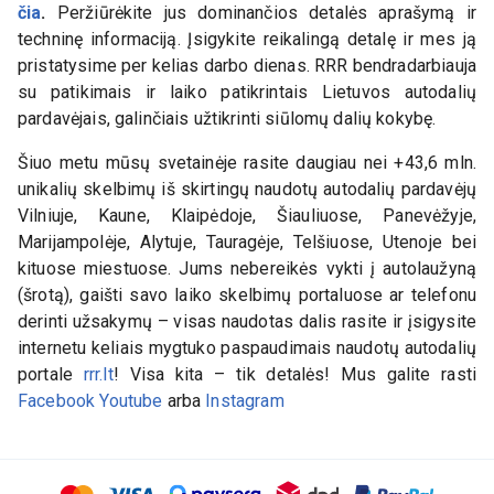
čia
.
Peržiūrėkite jus dominančios detalės aprašymą ir
techninę informaciją. Įsigykite reikalingą detalę ir mes ją
pristatysime per kelias darbo dienas. RRR bendradarbiauja
su patikimais ir laiko patikrintais Lietuvos autodalių
pardavėjais, galinčiais užtikrinti siūlomų dalių kokybę.
Šiuo metu mūsų svetainėje rasite daugiau nei +43,6 mln.
unikalių skelbimų iš skirtingų naudotų autodalių pardavėjų
Vilniuje, Kaune, Klaipėdoje, Šiauliuose, Panevėžyje,
Marijampolėje, Alytuje, Tauragėje, Telšiuose, Utenoje bei
kituose miestuose. Jums nebereikės vykti į autolaužyną
(šrotą), gaišti savo laiko skelbimų portaluose ar telefonu
derinti užsakymų – visas naudotas dalis rasite ir įsigysite
internetu keliais mygtuko paspaudimais naudotų autodalių
portale
rrr.lt
! Visa kita – tik detalės! Mus galite rasti
Facebook
Youtube
arba
Instagram