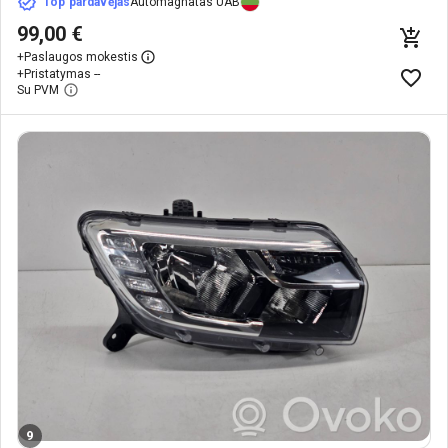
Top pardavėjas
Automagnatas UAB
99,00 €
+
Paslaugos mokestis
+
Pristatymas --
Su PVM
9