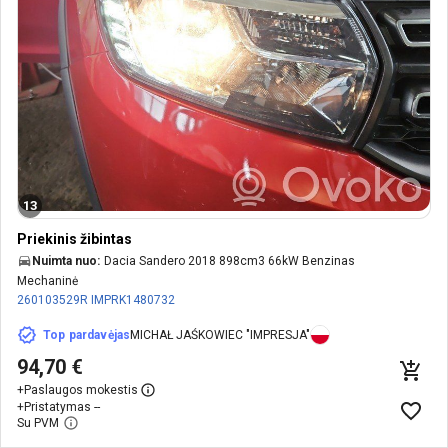
13
Priekinis žibintas
Nuimta nuo:
Dacia Sandero 2018 898cm3 66kW Benzinas
Mechaninė
260103529R
IMPRK1480732
Top pardavėjas
MICHAŁ JAŚKOWIEC "IMPRESJA"
94,70 €
+
Paslaugos mokestis
+
Pristatymas --
Su PVM