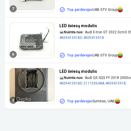
7
Top pardavėjas
UAB GTV Group
LED šviesų modulis
Nuimta nuo:
Audi E-tron GT 2022 0cm3 3
4K0941591BD
4K0941591B
6
Top pardavėjas
UAB GTV Group
LED šviesų modulis
Nuimta nuo:
Audi Q5 SQ5 FY 2018 2000
4K0941591BD
21110364AA
4K0941591B
3
Top pardavėjas
Sumitas, UAB