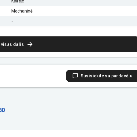
Kairėje
Mechaninė
-
 visas dalis
Susisiekite su pardavėju
BD