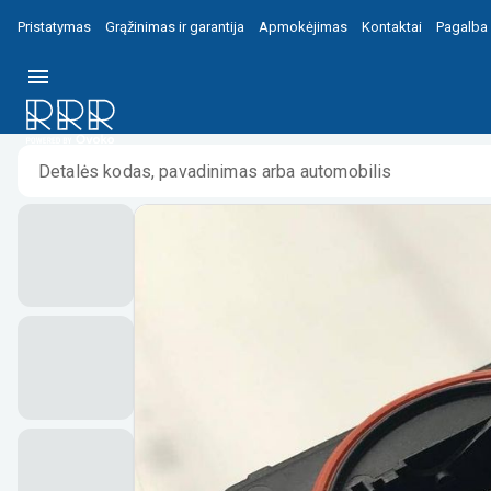
Pristatymas
Grąžinimas ir garantija
Apmokėjimas
Kontaktai
Pagalba
Pradžia
/
/
Audi Q7 4M LED šviesų modulis 4k0941591bd