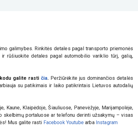
nkimo galimybes. Rinkitės detales pagal transporto priemonės
r rūšiuokite detales pagal automobilio variklio tūrį, galią,
kodu galite rasti
čia
.
Peržiūrėkite jus dominančios detalės
biauja su patikimais ir laiko patikrintais Lietuvos autodalių
e, Kaune, Klaipėdoje, Šiauliuose, Panevėžyje, Marijampolėje,
iko skelbimų portaluose ar telefonu derinti užsakymų – visas
lės! Mus galite rasti
Facebook
Youtube
arba
Instagram