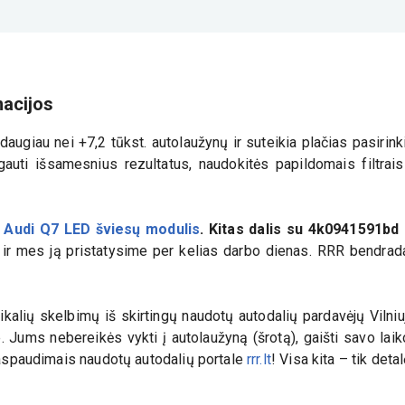
macijos
augiau nei +7,2 tūkst. autolaužynų ir suteikia plačias pasiri
auti išsamesnius rezultatus, naudokitės papildomais filtrais i
p
Audi Q7 LED šviesų modulis
. Kitas dalis su
4k0941591bd
ę ir mes ją pristatysime per kelias darbo dienas. RRR bendradar
kalių skelbimų iš skirtingų naudotų autodalių pardavėjų Vilniuj
e. Jums nebereikės vykti į autolaužyną (šrotą), gaišti savo la
 paspaudimais naudotų autodalių portale
rrr.lt
! Visa kita – tik deta