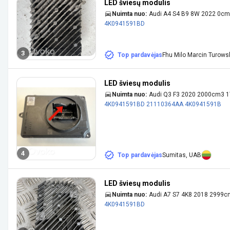
LED šviesų modulis
Nuimta nuo:
Audi A4 S4 B9 8W 2022 0c
4K0941591BD
3
Top pardavėjas
Fhu Milo Marcin Turows
LED šviesų modulis
Nuimta nuo:
Audi Q3 F3 2020 2000cm3 
4K0941591BD
21110364AA
4K0941591B
4
Top pardavėjas
Sumitas, UAB
LED šviesų modulis
Nuimta nuo:
Audi A7 S7 4K8 2018 2999c
4K0941591BD