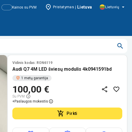
Pristatymas į
Lietuva
Lietuvių
Kainos su PVM
Vidinis kodas: RON6119
Audi Q7 4M LED šviesų modulis 4k0941591bd
1 metų garantija
100,00 €
Su PVM
+
Paslaugos mokestis
Pirkti