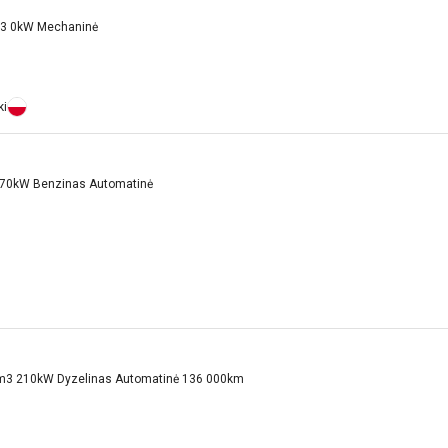
m3 0kW Mechaninė
ki
170kW Benzinas Automatinė
m3 210kW Dyzelinas Automatinė 136 000km