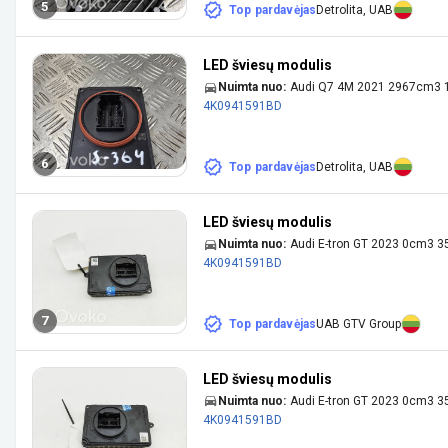
5
Top pardavėjas
Detrolita, UAB
LED šviesų modulis
Nuimta nuo:
Audi Q7 4M 2021 2967cm3 
4K0941591BD
6
Top pardavėjas
Detrolita, UAB
LED šviesų modulis
Nuimta nuo:
Audi E-tron GT 2023 0cm3 3
4K0941591BD
7
Top pardavėjas
UAB GTV Group
LED šviesų modulis
Nuimta nuo:
Audi E-tron GT 2023 0cm3 3
4K0941591BD