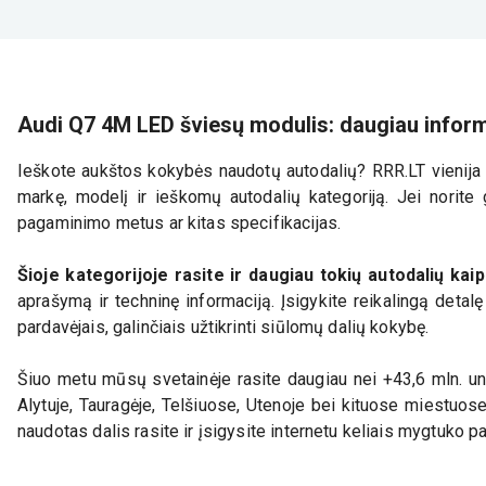
Audi Q7 4M LED šviesų modulis: daugiau infor
Ieškote aukštos kokybės naudotų autodalių? RRR.LT vienija d
markę, modelį ir ieškomų autodalių kategoriją. Jei norite g
pagaminimo metus ar kitas specifikacijas.
Šioje kategorijoje rasite ir daugiau tokių autodalių kai
aprašymą ir techninę informaciją. Įsigykite reikalingą detal
pardavėjais, galinčiais užtikrinti siūlomų dalių kokybę.
Šiuo metu mūsų svetainėje rasite daugiau nei +43,6 mln. uni
Alytuje, Tauragėje, Telšiuose, Utenoje bei kituose miestuos
naudotas dalis rasite ir įsigysite internetu keliais mygtuko