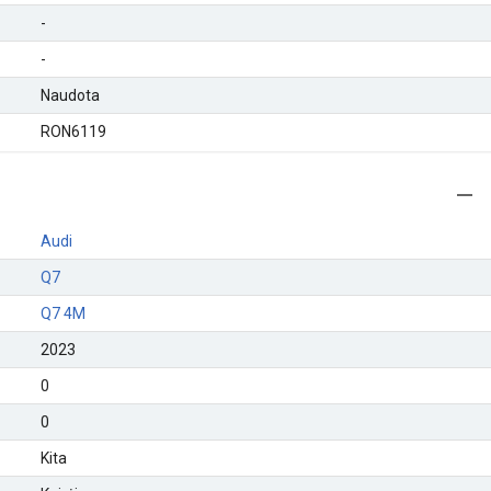
-
-
Naudota
RON6119
Audi
Q7
Q7 4M
2023
0
0
Kita