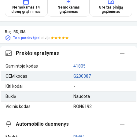
Nemokamas 14
Nemokamas
Greitas pinigų
dienų grąžinimas
grąžinimas
grąžinimas
Roņi RD, SIA
Top pardavėjas
Latvija
Prekės aprašymas
Gamintojo kodas
41805
OEM kodas
G200387
Kiti kodai
-
Būklė
Naudota
Vidinis kodas
RON6192
Automobilio duomenys
Markė
BMW