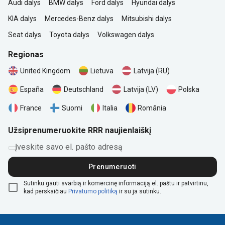
Audi dalys
BMW dalys
Ford dalys
Hyundai dalys
KIA dalys
Mercedes-Benz dalys
Mitsubishi dalys
Seat dalys
Toyota dalys
Volkswagen dalys
Regionas
United Kingdom
Lietuva
Latvija (RU)
Polska
España
Deutschland
Latvija (LV)
România
France
Suomi
Italia
Užsiprenumeruokite RRR naujienlaiškį
Įveskite savo el. pašto adresą
Prenumeruoti
Sutinku gauti svarbią ir komercinę informaciją el. paštu ir patvirtinu,
kad perskaičiau
Privatumo politiką
ir su ja sutinku.