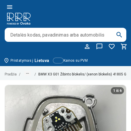
Pristatymas į
Lietuva
Kainos su PVM
Pradžia
/
/
BMW X3 G01 Žibinto blokelis/ (xenon blokelis) 41805 G2
1 iš 6