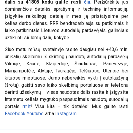
dalis su
41805
kodu galite rasti
čia
.
Peržiūrėkite jus
dominančios detalės aprašymą ir techninę informaciją.
Įsigykite reikalingą detalę ir mes ją pristatysime per
kelias darbo dienas. RRR bendradarbiauja su patikimais ir
laiko patikrintais Lietuvos autodalių pardavėjais, galinčiais
užtikrinti siūlomų dalių kokybę.
Šiuo metu mūsų svetainėje rasite daugiau nei +43,6 mln.
unikalių skelbimų iš skirtingų naudotų autodalių pardavėjų
Vilniuje, Kaune, Klaipėdoje, Šiauliuose, Panevėžyje,
Marijampolėje, Alytuje, Tauragėje, Telšiuose, Utenoje bei
kituose miestuose. Jums nebereikės vykti į autolaužyną
(šrotą), gaišti savo laiko skelbimų portaluose ar telefonu
derinti užsakymų – visas naudotas dalis rasite ir įsigysite
internetu keliais mygtuko paspaudimais naudotų autodalių
portale
rrr.lt
! Visa kita – tik detalės! Mus galite rasti
Facebook
Youtube
arba
Instagram