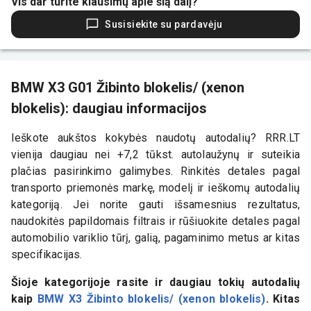
Vis dar turite klausimų apie šią dalį?
Susisiekite su pardavėju
BMW X3 G01 Žibinto blokelis/ (xenon
blokelis): daugiau informacijos
Ieškote aukštos kokybės naudotų autodalių? RRR.LT
vienija daugiau nei +7,2 tūkst. autolaužynų ir suteikia
plačias pasirinkimo galimybes. Rinkitės detales pagal
transporto priemonės markę, modelį ir ieškomų autodalių
kategoriją. Jei norite gauti išsamesnius rezultatus,
naudokitės papildomais filtrais ir rūšiuokite detales pagal
automobilio variklio tūrį, galią, pagaminimo metus ar kitas
specifikacijas.
Šioje kategorijoje rasite ir daugiau tokių autodalių
kaip
BMW X3 Žibinto blokelis/ (xenon blokelis)
. Kitas