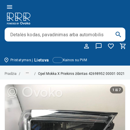
Pristatymas į
Lietuva
Kainos su PVM
Pradžia
/
/
Opel Mokka X Priekinis žibintas 42698952 00001 0021
1 iš 7