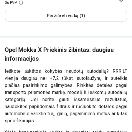
Su PVM
Peržiūrėti viską (1)
Opel Mokka X Priekinis žibintas: daugiau
informacijos
Ieškote aukštos kokybės naudotų autodalių? RRR.LT
vienija daugiau nei +7,2 tūkst. autolaužynų ir suteikia
plačias pasirinkimo galimybes. Rinkitės detales pagal
transporto priemonės markę, modelį ir ieškomų autodalių
kategoriją. Jei norite gauti išsamesnius rezultatus,
naudokitės papildomais filtrais ir rūšiuokite detales pagal
automobilio variklio tūrį, galią, pagaminimo metus ar kitas
specifikacijas.