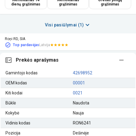
dienų grąžinimas
grąžinimas
grąžinimas
Visi pasiūlymai (1)
Roņi RD, SIA
Top pardavėjas
Latvija
Prekės aprašymas
Gamintojo kodas
42698952
OEM kodas
00001
Kiti kodai
0021
Būklė
Naudota
Kokybė
Nauja
Vidinis kodas
RON6241
Pozicija
Dešinėje