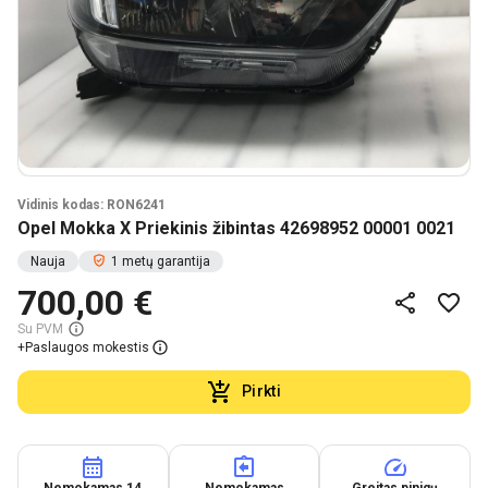
Vidinis kodas: RON6241
Opel Mokka X Priekinis žibintas 42698952 00001 0021
Nauja
1 metų garantija
700,00 €
Su PVM
+
Paslaugos mokestis
Pirkti
Nemokamas 14
Nemokamas
Greitas pinigų