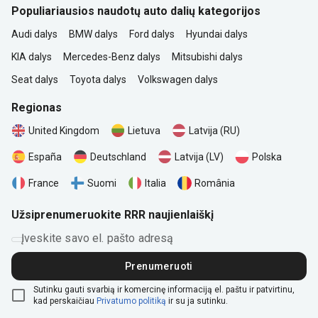
Populiariausios naudotų auto dalių kategorijos
Audi dalys
BMW dalys
Ford dalys
Hyundai dalys
KIA dalys
Mercedes-Benz dalys
Mitsubishi dalys
Seat dalys
Toyota dalys
Volkswagen dalys
Regionas
United Kingdom
Lietuva
Latvija (RU)
Polska
España
Deutschland
Latvija (LV)
România
France
Suomi
Italia
Užsiprenumeruokite RRR naujienlaiškį
Įveskite savo el. pašto adresą
Prenumeruoti
Sutinku gauti svarbią ir komercinę informaciją el. paštu ir patvirtinu,
kad perskaičiau
Privatumo politiką
ir su ja sutinku.