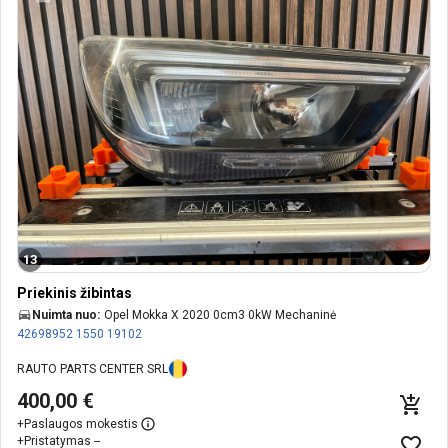
13
Priekinis žibintas
Nuimta nuo:
Opel Mokka X 2020 0cm3 0kW Mechaninė
42698952
1550
19102
RAUTO PARTS CENTER SRL
400,00 €
+
Paslaugos mokestis
+
Pristatymas --