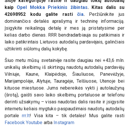
Šioje kategorijoje rasite ir daugiau tokių autodalių
kaip
Opel Mokka Priekinis žibintas
. Kitas dalis su
42698952
kodu galite rasti
čia
.
Peržiūrėkite jus
dominančios detalės aprašymą ir techninę informaciją.
Įsigykite reikalingą detalę ir mes ją pristatysime per
kelias darbo dienas. RRR bendradarbiauja su patikimais ir
laiko patikrintais Lietuvos autodalių pardavėjais, galinčiais
užtikrinti siūlomų dalių kokybę.
Šiuo metu mūsų svetainėje rasite daugiau nei +43,6 mln.
unikalių skelbimų iš skirtingų naudotų autodalių pardavėjų
Vilniuje, Kaune, Klaipėdoje, Šiauliuose, Panevėžyje,
Marijampolėje, Alytuje, Tauragėje, Telšiuose, Utenoje bei
kituose miestuose. Jums nebereikės vykti į autolaužyną
(šrotą), gaišti savo laiko skelbimų portaluose ar telefonu
derinti užsakymų – visas naudotas dalis rasite ir įsigysite
internetu keliais mygtuko paspaudimais naudotų autodalių
portale
rrr.lt
! Visa kita – tik detalės! Mus galite rasti
Facebook
Youtube
arba
Instagram