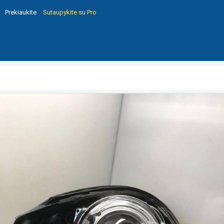
Prekiaukite
Sutaupykite su Pro
alė 6NM00971500 096213607221AF