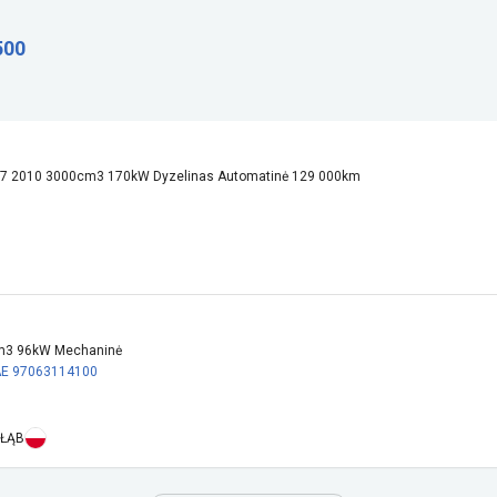
500
7 2010 3000cm3 170kW Dyzelinas Automatinė 129 000km
cm3 96kW Mechaninė
AE
97063114100
OŁĄB