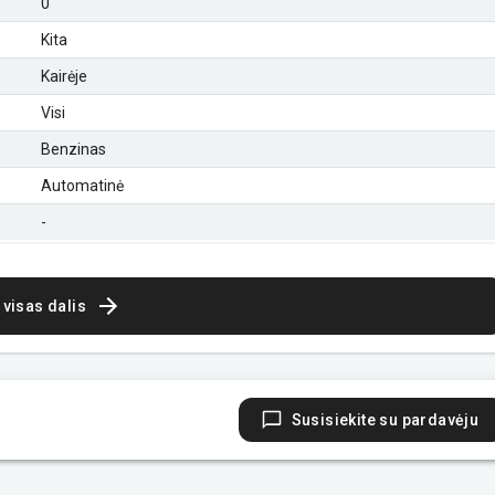
0
Kita
Kairėje
Visi
Benzinas
Automatinė
-
 visas dalis
Susisiekite su pardavėju