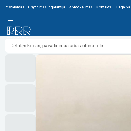
Pristatymas
Grąžinimas ir garantija
Apmokėjimas
Kontaktai
Pagalba
Pradžia
/
/
Porsche Panamera (970) Priekinio žibinto det