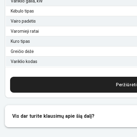
Variklio galia, kW
Kėbulo tipas
Vairo padėtis
Varomieji ratai
Kuro tipas
Greičio dėžė
Variklio kodas
Peržiūrėti
Vis dar turite klausimų apie šią dalį?