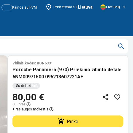
Pristatymas į
Lietuva
Lietuvių
Kainos su PVM
Vidinis kodas: RON6331
Porsche Panamera (970) Priekinio žibinto detalė
6NM00971500 096213607221AF
Su defektais
80,00 €
Su PVM
+
Paslaugos mokestis
Pirkti