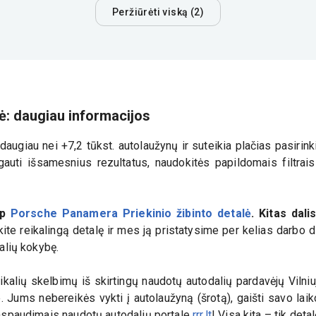
Peržiūrėti viską (2)
ė: daugiau informacijos
augiau nei +7,2 tūkst. autolaužynų ir suteikia plačias pasiri
auti išsamesnius rezultatus, naudokitės papildomais filtrais i
ip
Porsche Panamera Priekinio žibinto detalė
. Kitas dal
ite reikalingą detalę ir mes ją pristatysime per kelias darbo di
dalių kokybę.
kalių skelbimų iš skirtingų naudotų autodalių pardavėjų Vilniuj
e. Jums nebereikės vykti į autolaužyną (šrotą), gaišti savo la
 paspaudimais naudotų autodalių portale
rrr.lt
! Visa kita – tik deta