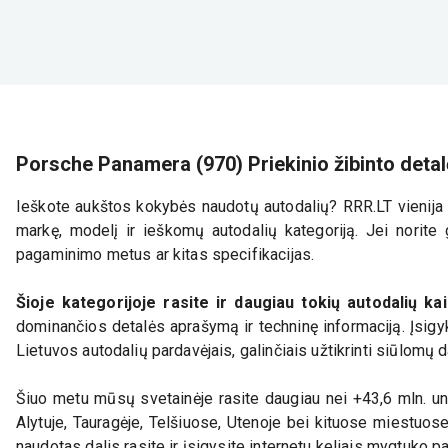
Porsche Panamera (970) Priekinio žibinto detal
Ieškote aukštos kokybės naudotų autodalių? RRR.LT vienija d
markę, modelį ir ieškomų autodalių kategoriją. Jei norite g
pagaminimo metus ar kitas specifikacijas.
Šioje kategorijoje rasite ir daugiau tokių autodalių ka
dominančios detalės aprašymą ir techninę informaciją. Įsigyk
Lietuvos autodalių pardavėjais, galinčiais užtikrinti siūlomų 
Šiuo metu mūsų svetainėje rasite daugiau nei +43,6 mln. uni
Alytuje, Tauragėje, Telšiuose, Utenoje bei kituose miestuos
naudotas dalis rasite ir įsigysite internetu keliais mygtuko