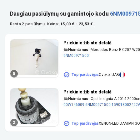
Daugiau pasiūlymų su gamintojo kodu
6NM00971
Rasta 2 pasiūlymų.
Kaina:
15,00 € - 23,53 €.
Priekinio žibinto detalė
Nuimta nuo:
Mercedes-Benz E C207 W20
6NM00971500
5
Top pardavėjas
Ovoko, UAB
Priekinio žibinto detalė
Nuimta nuo:
Opel Insignia A 2014 2000
00W146009
6NM00971500
159013002422
2
Top pardavėjas
XENON-LED DAMIAN G