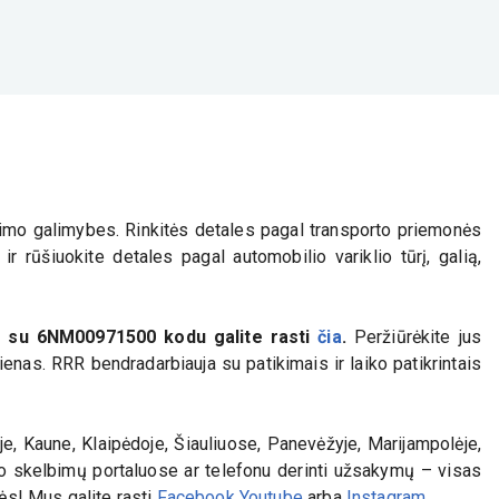
nkimo galimybes. Rinkitės detales pagal transporto priemonės
r rūšiuokite detales pagal automobilio variklio tūrį, galią,
is su
6NM00971500
kodu galite rasti
čia
.
Peržiūrėkite jus
enas. RRR bendradarbiauja su patikimais ir laiko patikrintais
e, Kaune, Klaipėdoje, Šiauliuose, Panevėžyje, Marijampolėje,
iko skelbimų portaluose ar telefonu derinti užsakymų – visas
lės! Mus galite rasti
Facebook
Youtube
arba
Instagram