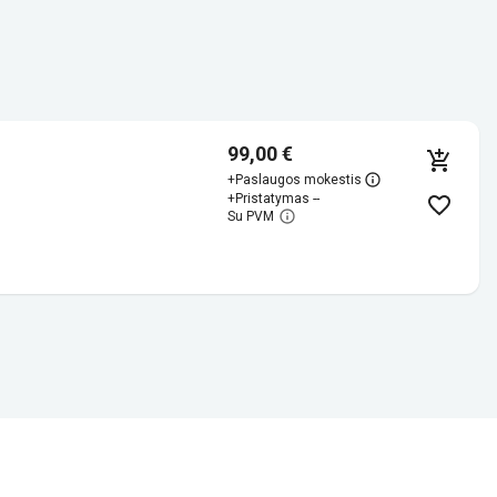
99,00 €
+
Paslaugos mokestis
+
Pristatymas --
Su PVM