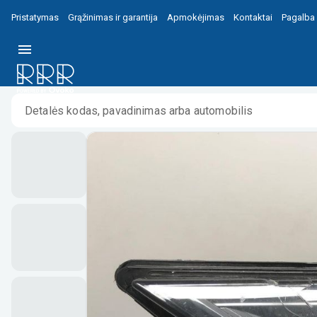
Pristatymas
Grąžinimas ir garantija
Apmokėjimas
Kontaktai
Pagalba
Pradžia
/
/
Audi A6 S6 C8 4K Priekinis žibintas 01337601