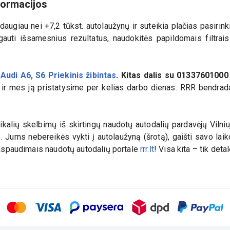
nformacijos
augiau nei +7,2 tūkst. autolaužynų ir suteikia plačias pasiri
auti išsamesnius rezultatus, naudokitės papildomais filtrais i
p
Audi A6, S6 Priekinis žibintas
. Kitas dalis su
01337601000
ę ir mes ją pristatysime per kelias darbo dienas. RRR bendradar
kalių skelbimų iš skirtingų naudotų autodalių pardavėjų Vilniuj
e. Jums nebereikės vykti į autolaužyną (šrotą), gaišti savo la
 paspaudimais naudotų autodalių portale
rrr.lt
! Visa kita – tik deta