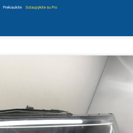
Prekiaukite
Sutaupykite su Pro
000 4K0941033 1ZX01337601