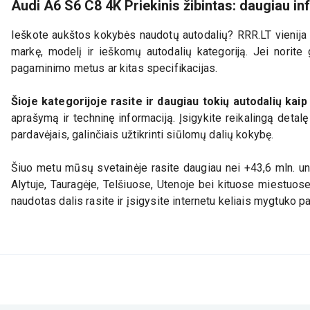
Audi A6 S6 C8 4K Priekinis žibintas: daugiau i
Ieškote aukštos kokybės naudotų autodalių? RRR.LT vienija d
markę, modelį ir ieškomų autodalių kategoriją. Jei norite g
pagaminimo metus ar kitas specifikacijas.
Šioje kategorijoje rasite ir daugiau tokių autodalių kai
aprašymą ir techninę informaciją. Įsigykite reikalingą detal
pardavėjais, galinčiais užtikrinti siūlomų dalių kokybę.
Šiuo metu mūsų svetainėje rasite daugiau nei +43,6 mln. uni
Alytuje, Tauragėje, Telšiuose, Utenoje bei kituose miestuos
naudotas dalis rasite ir įsigysite internetu keliais mygtuko