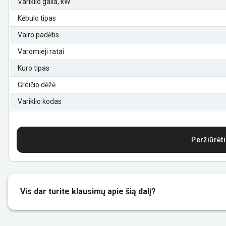
Variklio galia, kW
Kėbulo tipas
Vairo padėtis
Varomieji ratai
Kuro tipas
Greičio dėžė
Variklio kodas
Peržiūrėti
Vis dar turite klausimų apie šią dalį?