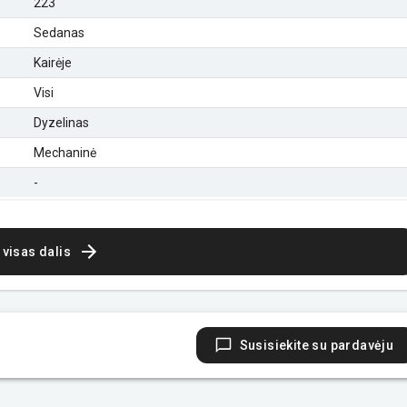
223
Sedanas
Kairėje
Visi
Dyzelinas
Mechaninė
-
 visas dalis
Susisiekite su pardavėju