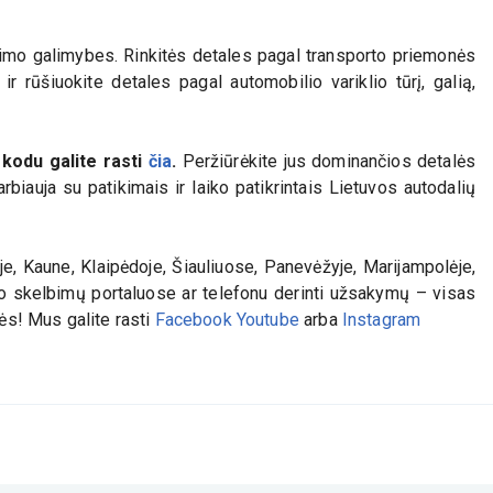
nkimo galimybes. Rinkitės detales pagal transporto priemonės
r rūšiuokite detales pagal automobilio variklio tūrį, galią,
kodu galite rasti
čia
.
Peržiūrėkite jus dominančios detalės
biauja su patikimais ir laiko patikrintais Lietuvos autodalių
e, Kaune, Klaipėdoje, Šiauliuose, Panevėžyje, Marijampolėje,
iko skelbimų portaluose ar telefonu derinti užsakymų – visas
lės! Mus galite rasti
Facebook
Youtube
arba
Instagram