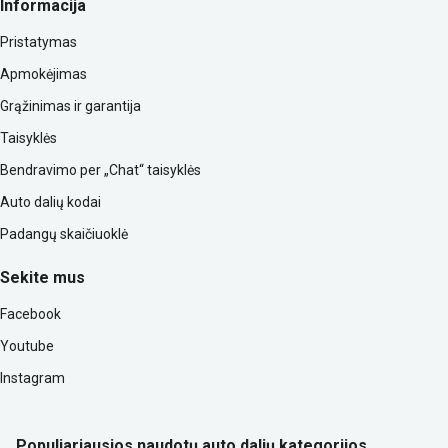
Informacija
Pristatymas
Apmokėjimas
Grąžinimas ir garantija
Taisyklės
Bendravimo per „Chat“ taisyklės
Auto dalių kodai
Padangų skaičiuoklė
Sekite mus
Facebook
Youtube
Instagram
Populiariausios naudotų auto dalių kategorijos