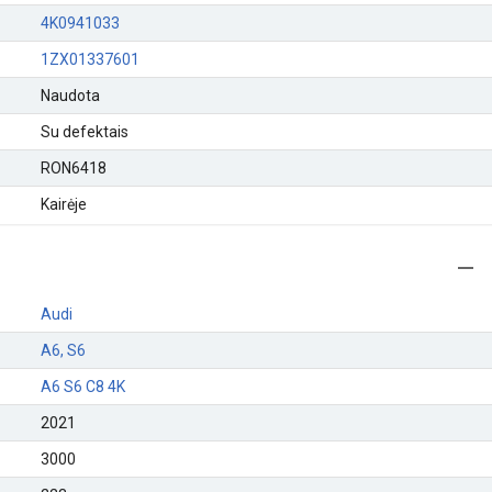
4K0941033
1ZX01337601
Naudota
Su defektais
RON6418
Kairėje
Audi
A6, S6
A6 S6 C8 4K
2021
3000