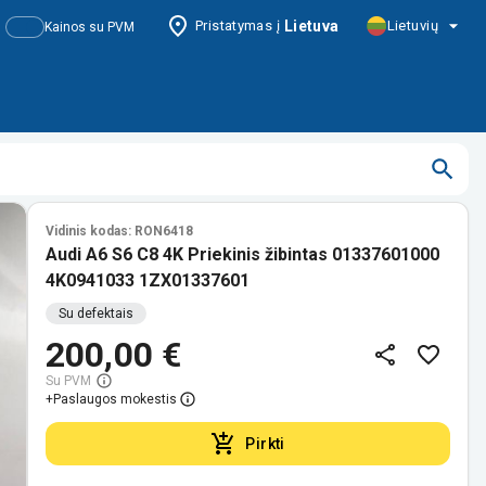
Pristatymas į
Lietuva
Lietuvių
Kainos su PVM
Vidinis kodas: RON6418
Audi A6 S6 C8 4K Priekinis žibintas 01337601000
4K0941033 1ZX01337601
Su defektais
200,00 €
Su PVM
+
Paslaugos mokestis
Pirkti