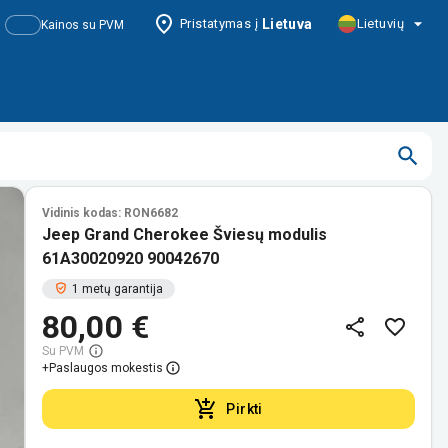
Pristatymas į
Lietuva
Lietuvių
Kainos su PVM
Vidinis kodas: RON6682
Jeep Grand Cherokee Šviesų modulis
61A30020920 90042670
1 metų garantija
80,00 €
Su PVM
+
Paslaugos mokestis
Pirkti