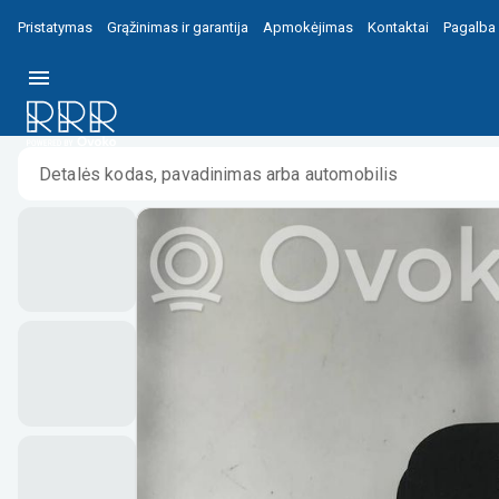
Pristatymas
Grąžinimas ir garantija
Apmokėjimas
Kontaktai
Pagalba
Pradžia
/
/
Jeep Grand Cherokee Šviesų modulis 61A3002