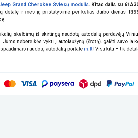
Jeep Grand Cherokee Šviesų modulis
. Kitas dalis su
61A3
ngą detalę ir mes ją pristatysime per kelias darbo dienas. RRR 
bę.
kalių skelbimų iš skirtingų naudotų autodalių pardavėjų Vilniuj
e. Jums nebereikės vykti į autolaužyną (šrotą), gaišti savo la
 paspaudimais naudotų autodalių portale
rrr.lt
! Visa kita – tik deta