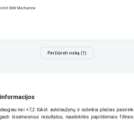
 0cm3 0kW Mechaninė
Peržiūrėti viską (1)
informacijos
augiau nei +7,2 tūkst. autolaužynų ir suteikia plačias pasiri
auti išsamesnius rezultatus, naudokitės papildomais filtrais i