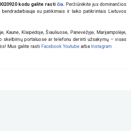
0020920
kodu galite rasti
čia
.
Peržiūrėkite jus dominančios
bendradarbiauja su patikimais ir laiko patikrintais Lietuvos
e, Kaune, Klaipėdoje, Šiauliuose, Panevėžyje, Marijampolėje,
iko skelbimų portaluose ar telefonu derinti užsakymų – visas
lės! Mus galite rasti
Facebook
Youtube
arba
Instagram