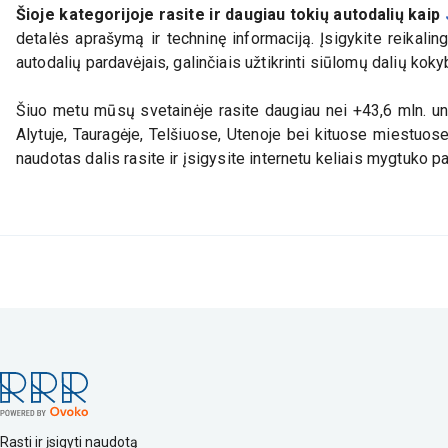
Šioje kategorijoje rasite ir daugiau tokių autodalių kaip
detalės aprašymą ir techninę informaciją. Įsigykite reikali
autodalių pardavėjais, galinčiais užtikrinti siūlomų dalių koky
Šiuo metu mūsų svetainėje rasite daugiau nei +43,6 mln. uni
Alytuje, Tauragėje, Telšiuose, Utenoje bei kituose miestuos
naudotas dalis rasite ir įsigysite internetu keliais mygtuko
Rasti ir įsigyti naudotą