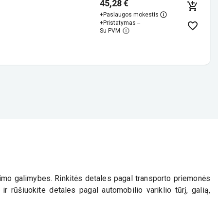
45,28 €
+
Paslaugos mokestis
+
Pristatymas --
Su PVM
nkimo galimybes. Rinkitės detales pagal transporto priemonės
r rūšiuokite detales pagal automobilio variklio tūrį, galią,