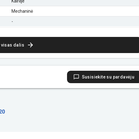
Kairėje
Mechaninė
-
 visas dalis
Susisiekite su pardavėju
20