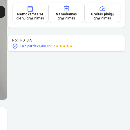
Nemokamas 14
Nemokamas
Greitas pinigų
dienų grąžinimas
grąžinimas
grąžinimas
Roņi RD, SIA
Top pardavėjas
Latvija