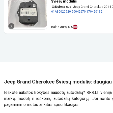
Šviesų modulis
Nuimta nuo:
Jeep Grand Cherokee 2014
61A30020920
90042670
170420132
2
Baltic Auto, SIA
Jeep Grand Cherokee Šviesų modulis: daugiau 
Ieškote aukštos kokybės naudotų autodalių? RRR.LT vienija d
markę, modelį ir ieškomų autodalių kategoriją. Jei norite g
pagaminimo metus ar kitas specifikacijas.