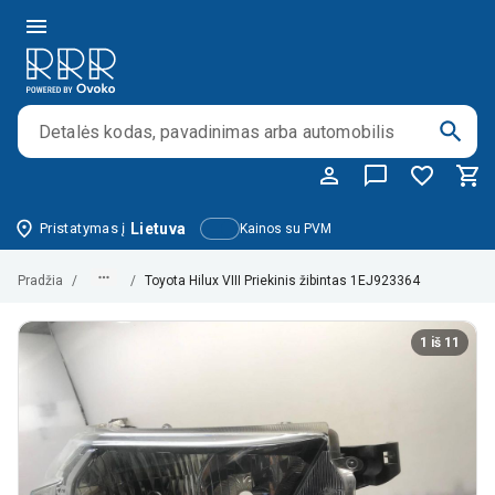
Pristatymas į
Lietuva
Kainos su PVM
Pradžia
/
/
Toyota Hilux VIII Priekinis žibintas 1EJ923364
1 iš 11