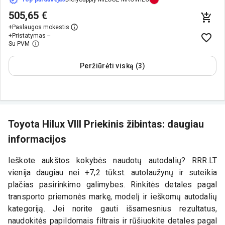
505,65 €
+
Paslaugos mokestis
+
Pristatymas --
Su PVM
Peržiūrėti viską (3)
Toyota Hilux VIII Priekinis žibintas: daugiau
informacijos
Ieškote aukštos kokybės naudotų autodalių? RRR.LT
vienija daugiau nei +7,2 tūkst. autolaužynų ir suteikia
plačias pasirinkimo galimybes. Rinkitės detales pagal
transporto priemonės markę, modelį ir ieškomų autodalių
kategoriją. Jei norite gauti išsamesnius rezultatus,
naudokitės papildomais filtrais ir rūšiuokite detales pagal