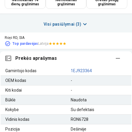
dienų grąžinimas
grąžinimas
grąžinimas
Visi pasiūlymai (3)
Roņi RD, SIA
Top pardavėjas
Latvija
Prekės aprašymas
Gamintojo kodas
1EJ923364
OEM kodas
-
Kiti kodai
-
Būklė
Naudota
Kokybė
Su defektais
Vidinis kodas
RON6728
Pozicija
Dešinėje