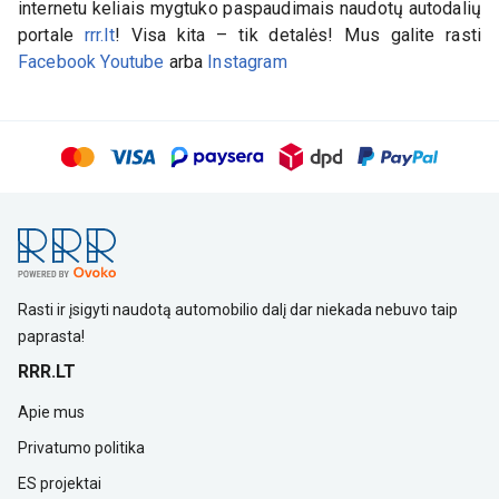
internetu keliais mygtuko paspaudimais naudotų autodalių
portale
rrr.lt
! Visa kita – tik detalės! Mus galite rasti
Facebook
Youtube
arba
Instagram
Rasti ir įsigyti naudotą automobilio dalį dar niekada nebuvo taip
paprasta!
RRR.LT
Apie mus
Privatumo politika
ES projektai