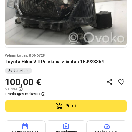
Vidinis kodas: RON6728
Toyota Hilux VIII Priekinis žibintas 1EJ923364
Su defektais
100,00 €
Su PVM
+
Paslaugos mokestis
Pirkti
Nemokamas 14
Nemokamas
Greitas pinigų