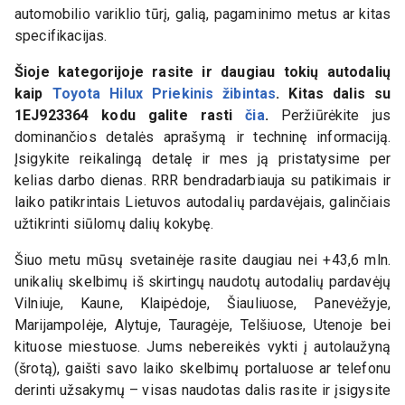
automobilio variklio tūrį, galią, pagaminimo metus ar kitas
specifikacijas.
Šioje kategorijoje rasite ir daugiau tokių autodalių
kaip
Toyota Hilux Priekinis žibintas
. Kitas dalis su
1EJ923364
kodu galite rasti
čia
.
Peržiūrėkite jus
dominančios detalės aprašymą ir techninę informaciją.
Įsigykite reikalingą detalę ir mes ją pristatysime per
kelias darbo dienas. RRR bendradarbiauja su patikimais ir
laiko patikrintais Lietuvos autodalių pardavėjais, galinčiais
užtikrinti siūlomų dalių kokybę.
Šiuo metu mūsų svetainėje rasite daugiau nei +43,6 mln.
unikalių skelbimų iš skirtingų naudotų autodalių pardavėjų
Vilniuje, Kaune, Klaipėdoje, Šiauliuose, Panevėžyje,
Marijampolėje, Alytuje, Tauragėje, Telšiuose, Utenoje bei
kituose miestuose. Jums nebereikės vykti į autolaužyną
(šrotą), gaišti savo laiko skelbimų portaluose ar telefonu
derinti užsakymų – visas naudotas dalis rasite ir įsigysite