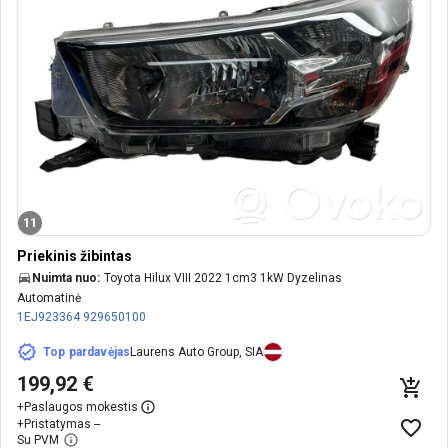
11
Priekinis žibintas
Nuimta nuo:
Toyota Hilux VIII 2022 1cm3 1kW Dyzelinas
Automatinė
1EJ923364
929650100
Top pardavėjas
Laurens Auto Group, SIA
199,92 €
+
Paslaugos mokestis
+
Pristatymas --
Su PVM