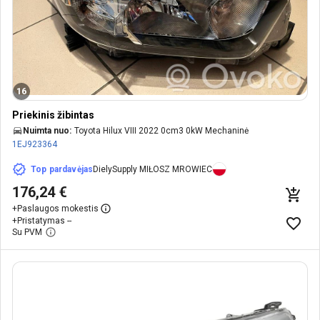
16
Priekinis žibintas
Nuimta nuo:
Toyota Hilux VIII 2022 0cm3 0kW Mechaninė
1EJ923364
Top pardavėjas
DielySupply MIŁOSZ MROWIEC
176,24 €
+
Paslaugos mokestis
+
Pristatymas --
Su PVM