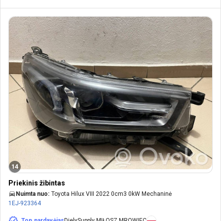
14
Priekinis žibintas
Nuimta nuo:
Toyota Hilux VIII 2022 0cm3 0kW Mechaninė
1EJ-923364
Top pardavėjas
DielySupply MIŁOSZ MROWIEC