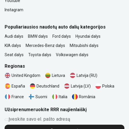
Youtube
Instagram
Populiariausios naudotų auto dalių kategorijos
Audi dalys
BMW dalys
Ford dalys
Hyundai dalys
KIA dalys
Mercedes-Benz dalys
Mitsubishi dalys
Seat dalys
Toyota dalys
Volkswagen dalys
Regionas
United Kingdom
Lietuva
Latvija (RU)
Polska
España
Deutschland
Latvija (LV)
România
France
Suomi
Italia
Užsiprenumeruokite RRR naujienlaiškį
Įveskite savo el. pašto adresą