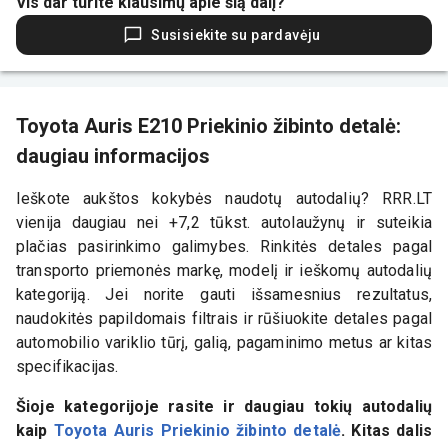
Vis dar turite klausimų apie šią dalį?
Susisiekite su pardavėju
Toyota Auris E210 Priekinio žibinto detalė:
daugiau informacijos
Ieškote aukštos kokybės naudotų autodalių? RRR.LT
vienija daugiau nei +7,2 tūkst. autolaužynų ir suteikia
plačias pasirinkimo galimybes. Rinkitės detales pagal
transporto priemonės markę, modelį ir ieškomų autodalių
kategoriją. Jei norite gauti išsamesnius rezultatus,
naudokitės papildomais filtrais ir rūšiuokite detales pagal
automobilio variklio tūrį, galią, pagaminimo metus ar kitas
specifikacijas.
Šioje kategorijoje rasite ir daugiau tokių autodalių
kaip
Toyota Auris Priekinio žibinto detalė
. Kitas dalis