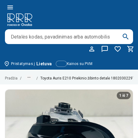
Pristatymas į
Lietuva
Kainos su PVM
Pradžia
/
/
Toyota Auris E210 Priekinio žibinto detalė 1802030229T
1 iš 7