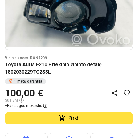
Vidinis kodas: RON7209
Toyota Auris E210 Priekinio žibinto detalė
1802030229TC2S3L
1 metų garantija
100,00 €
Su PVM
+
Paslaugos mokestis
Pirkti