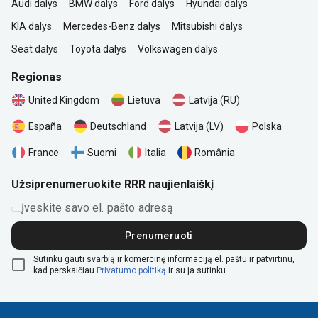
Audi dalys
BMW dalys
Ford dalys
Hyundai dalys
KIA dalys
Mercedes-Benz dalys
Mitsubishi dalys
Seat dalys
Toyota dalys
Volkswagen dalys
Regionas
United Kingdom
Lietuva
Latvija (RU)
Polska
España
Deutschland
Latvija (LV)
România
France
Suomi
Italia
Užsiprenumeruokite RRR naujienlaiškį
Įveskite savo el. pašto adresą
Prenumeruoti
Sutinku gauti svarbią ir komercinę informaciją el. paštu ir patvirtinu,
kad perskaičiau
Privatumo politiką
ir su ja sutinku.