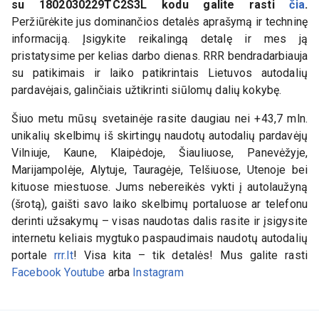
su
1802030229TC2S3L
kodu galite rasti
čia
.
Peržiūrėkite jus dominančios detalės aprašymą ir techninę
informaciją. Įsigykite reikalingą detalę ir mes ją
pristatysime per kelias darbo dienas. RRR bendradarbiauja
su patikimais ir laiko patikrintais Lietuvos autodalių
pardavėjais, galinčiais užtikrinti siūlomų dalių kokybę.
Šiuo metu mūsų svetainėje rasite daugiau nei +43,7 mln.
unikalių skelbimų iš skirtingų naudotų autodalių pardavėjų
Vilniuje, Kaune, Klaipėdoje, Šiauliuose, Panevėžyje,
Marijampolėje, Alytuje, Tauragėje, Telšiuose, Utenoje bei
kituose miestuose. Jums nebereikės vykti į autolaužyną
(šrotą), gaišti savo laiko skelbimų portaluose ar telefonu
derinti užsakymų – visas naudotas dalis rasite ir įsigysite
internetu keliais mygtuko paspaudimais naudotų autodalių
portale
rrr.lt
! Visa kita – tik detalės! Mus galite rasti
Facebook
Youtube
arba
Instagram