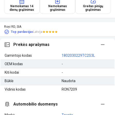
Nemokamas 14
Nemokamas
Greitas pinigų
dienų grąžinimas
grąžinimas
grąžinimas
Roņi RD, SIA
Top pardavėjas
Latvija
Prekės aprašymas
Gamintojo kodas
1802030229TC2S3L
OEM kodas
-
Kiti kodai
-
Būklė
Naudota
Vidinis kodas
RON7209
Automobilio duomenys
Markė
Toyota