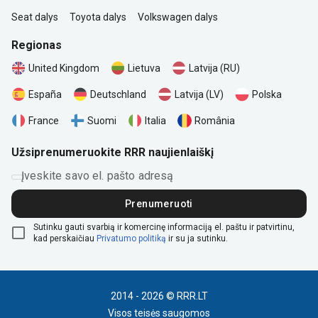
Seat dalys
Toyota dalys
Volkswagen dalys
Regionas
United Kingdom
Lietuva
Latvija (RU)
Polska
España
Deutschland
Latvija (LV)
România
France
Suomi
Italia
Užsiprenumeruokite RRR naujienlaiškį
Įveskite savo el. pašto adresą
Prenumeruoti
Sutinku gauti svarbią ir komercinę informaciją el. paštu ir patvirtinu,
kad perskaičiau
Privatumo politiką
ir su ja sutinku.
2014 - 2026 © RRR.LT
Visos teisės saugomos