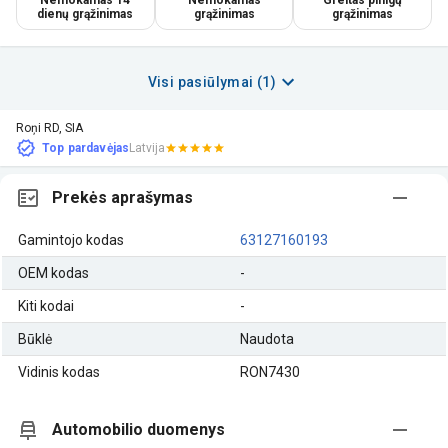
dienų grąžinimas
grąžinimas
grąžinimas
Visi pasiūlymai (1)
Roņi RD, SIA
Top pardavėjas
Latvija
Prekės aprašymas
Gamintojo kodas
63127160193
OEM kodas
-
Kiti kodai
-
Būklė
Naudota
Vidinis kodas
RON7430
Automobilio duomenys