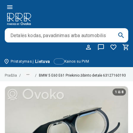
Pristatymas į
Lietuva
Kainos su PVM
Pradžia
/
/
BMW 5 E60 E61 Priekinio žibinto detalė 63127160193
1 iš 8