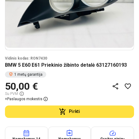
Vidinis kodas: RON7430
BMW 5 E60 E61 Priekinio žibinto detalė 63127160193
1 metų garantija
50,00 €
Su PVM
+
Paslaugos mokestis
Pirkti
Nemokamas 14
Nemokamas
Greitas pinigų