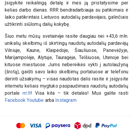
Įsigykite reikalingą detalę ir mes ją pristatysime per
kelias darbo dienas. RRR bendradarbiauja su patikimais ir
laiko patikrintais Lietuvos autodalių pardavėjais, galinčiais
užtikrinti siūlomų dalių kokybę.
Šiuo metu mūsų svetainėje rasite daugiau nei +43,6 mln.
unikalių skelbimų iš skirtingų naudotų autodalių pardavėjų
Vilniuje, Kaune, Klaipėdoje, Šiauliuose, Panevėžyje,
Marijampolėje, Alytuje, Tauragėje, Telšiuose, Utenoje bei
kituose miestuose. Jums nebereikės vykti į autolaužyną
(šrotą), gaišti savo laiko skelbimų portaluose ar telefonu
derinti užsakymų – visas naudotas dalis rasite ir įsigysite
internetu keliais mygtuko paspaudimais naudotų autodalių
portale
rrr.lt
! Visa kita – tik detalės! Mus galite rasti
Facebook
Youtube
arba
Instagram