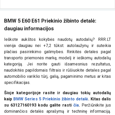
BMW 5 E60 E61 Priekinio žibinto detalė:
daugiau informacijos
Ieškote aukštos kokybės naudotų autodalių? RRR.LT
vienija daugiau nei +7,2 tūkst. autolaužynų ir suteikia
plačias pasirinkimo galimybes. Rinkitės detales pagal
transporto priemonės markę, modelį ir ieškomų autodalių
kategoriją. Jei norite gauti išsamesnius rezultatus,
naudokitės papildomais filtrais ir rūšiuokite detales pagal
automobilio variklio tūrį, galią, pagaminimo metus ar kitas
specifikacijas.
Šioje kategorijoje rasite ir daugiau tokių autodalių
kaip
BMW Series 5 Priekinio žibinto detalė
. Kitas dalis
su
63127160193
kodu galite rasti
čia
.
Peržiūrėkite jus
dominančios detalės aprašymą ir techninę informaciją.