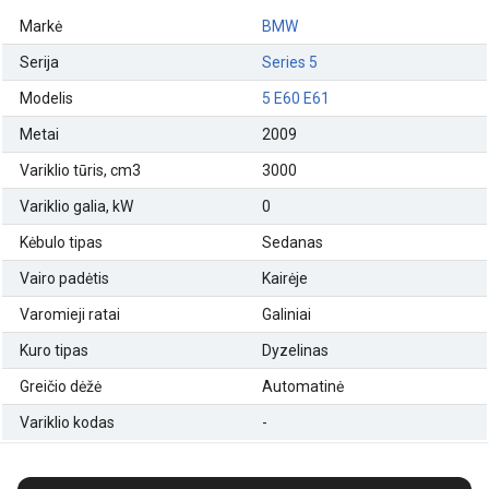
Markė
BMW
Serija
Series 5
Modelis
5 E60 E61
Metai
2009
Variklio tūris, cm3
3000
Variklio galia, kW
0
Kėbulo tipas
Sedanas
Vairo padėtis
Kairėje
Varomieji ratai
Galiniai
Kuro tipas
Dyzelinas
Greičio dėžė
Automatinė
Variklio kodas
-