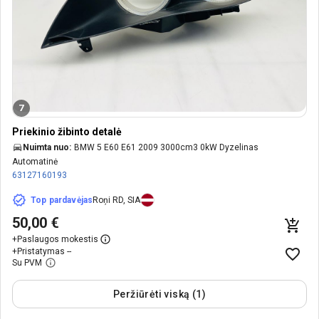
7
Priekinio žibinto detalė
Nuimta nuo:
BMW 5 E60 E61 2009 3000cm3 0kW Dyzelinas
Automatinė
63127160193
Top pardavėjas
Roņi RD, SIA
50,00 €
+
Paslaugos mokestis
+
Pristatymas --
Su PVM
Peržiūrėti viską (1)