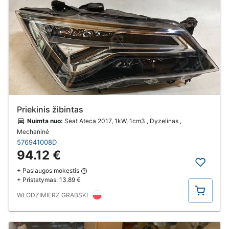
Priekinis žibintas
Nuimta nuo:
Seat Ateca 2017, 1kW, 1cm3 , Dyzelinas ,
Mechaninė
576941008D
94.12 €
+ Paslaugos mokestis
+ Pristatymas:
13.89 €
Pirkti
WŁODZIMIERZ GRABSKI