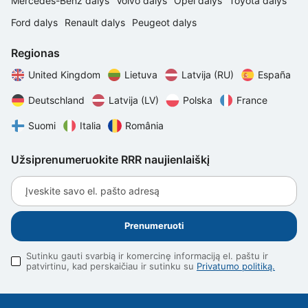
Mercedes-Benz dalys
Volvo dalys
Opel dalys
Toyota dalys
Ford dalys
Renault dalys
Peugeot dalys
Regionas
United Kingdom
Lietuva
Latvija (RU)
España
Deutschland
Latvija (LV)
Polska
France
Suomi
Italia
România
Užsiprenumeruokite RRR naujienlaiškį
Įveskite savo el. pašto adresą
Prenumeruoti
Sutinku gauti svarbią ir komercinę informaciją el. paštu ir 
patvirtinu, kad perskaičiau ir sutinku su 
Privatumo politiką.