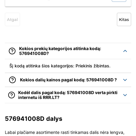
Atgal
Kitas
Kokios prekių kategorijos atitinka kodą:
576941008D?
Šį kodą atitinka šios kategorijos: Priekinis žibintas.
Kokios dalių kainos pagal kodą: 576941008D ?
Kodėl dalis pagal kodą: 576941008D verta pirkti
internetu iš RRR.LT?
576941008D dalys
Labai plačiame asortimente rasti tinkamas dalis nėra lengva,