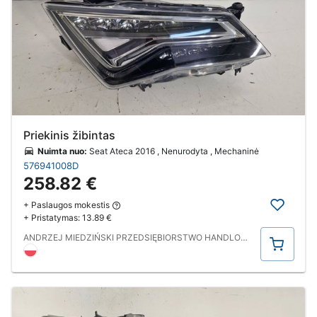
Priekinis žibintas
Nuimta nuo:
Seat Ateca 2016 , Nenurodyta , Mechaninė
576941008D
258.82 €
+ Paslaugos mokestis
+ Pristatymas:
13.89 €
Pirkti
ANDRZEJ MIEDZIŃSKI PRZEDSIĘBIORSTWO HANDLOWO USŁUGOWE