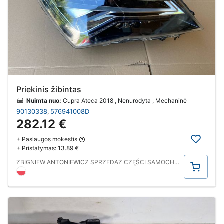
Priekinis žibintas
Nuimta nuo:
Cupra Ateca 2018 , Nenurodyta , Mechaninė
90130338
576941008D
,
282.12 €
+ Paslaugos mokestis
+ Pristatymas:
13.89 €
Pirkti
ZBIGNIEW ANTONIEWICZ SPRZEDAŻ CZĘŚCI SAMOCHODOWYCH