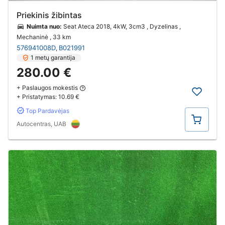
Priekinis žibintas
Nuimta nuo:
Seat Ateca 2018, 4kW, 3cm3 , Dyzelinas ,
Mechaninė
, 33 km
576941008D
B021991
,
1 metų garantija
280.00 €
+ Paslaugos mokestis
+ Pristatymas:
10.69 €
Top Pardavėjas
Pirkti
Autocentras, UAB