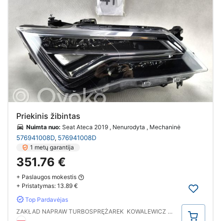
Priekinis žibintas
Nuimta nuo:
Seat Ateca 2019 , Nenurodyta , Mechaninė
576941008D
576941008D
,
1 metų garantija
351.76 €
+ Paslaugos mokestis
+ Pristatymas:
13.89 €
Top Pardavėjas
Pirkti
ZAKŁAD NAPRAW TURBOSPRĘŻAREK ­ KOWALEWICZ MARCIN