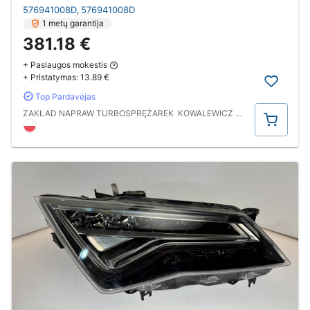
576941008D
576941008D
,
1 metų garantija
381.18 €
+ Paslaugos mokestis
+ Pristatymas:
13.89 €
Top Pardavėjas
Pirkti
ZAKŁAD NAPRAW TURBOSPRĘŻAREK ­ KOWALEWICZ MARCIN