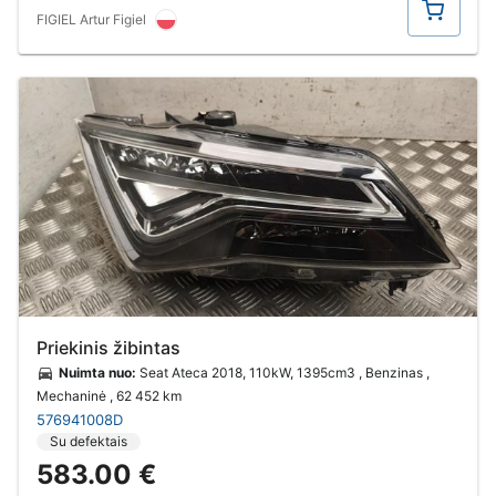
FIGIEL Artur Figiel
Priekinis žibintas
Nuimta nuo:
Seat Ateca 2018, 110kW, 1395cm3 , Benzinas ,
Mechaninė
, 62 452 km
576941008D
Su defektais
583.00 €