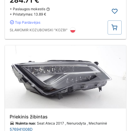
284.71 €
+ Paslaugos mokestis
+ Pristatymas:
13.89 €
Top Pardavėjas
Pirkti
SŁAWOMIR KOZUBOWSKI "KOZBI"
Priekinis žibintas
Nuimta nuo:
Seat Ateca 2017 , Nenurodyta , Mechaninė
576941008D