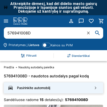
Atkreipkite dėmesį, kad dėl didelio masto gaisrų
🚧
Prancūzijoje ir Ispanijoje siuntos gali vėluoti.
Dėkojame už kantrybę ir supratingumą.
Pristatymas į
Lietuva
Kainos su PVM
Filtruoti
Standartiškai
Pradžia
Naudotų autodalių paieška
576941008D - naudotos autodalys pagal kodą
Pasirinkite automobilį
Sandėliuose radome
15
detales(ių):
576941008D