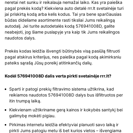
neretai net sunku ir reikalauja nemažai laiko. Kas yra paieška
pagal prekės kodą? Kiekviena auto detalė rrr.lt svetainėje turi
jai priskirtą kodą arba kelis kodus. Tai yra bene sparčiausias
būdas dideliame asortimente rasti tiksliai Jums reikalingą
autodalį. Jei turite autodetalės kodą 576941008D, galite
neabejoti, jog šiame puslapyje yra kaip tik Jums reikalingos
naudotos dalys.
Prekės kodas leidžia išvengti būtinybės visą pasiūlą filtruoti
pagal atskirus kriterijus, nes paieška pagal kodą akimirksniu
pateiks sąrašą Jūsų poreikį atitinkančių dalių.
Kodėl 576941008D dalis verta pirkti svetainėje rrr.lt?
Sparti ir patogi prekių filtravimo sistema užtikrina, kad
reikiamos naudotos 576941008D dalys bus išfiltruotos per
itin trumpą laiką.
Kiekvienam užtikriname gerą kainos ir kokybės santykį bei
galimybę mokėti pigiau.
Pirkimas internetu leidžia efektyviai planuoti savo laiką ir
pirkti Jums patogiu metu iš bet kurios vietos – išvengiama