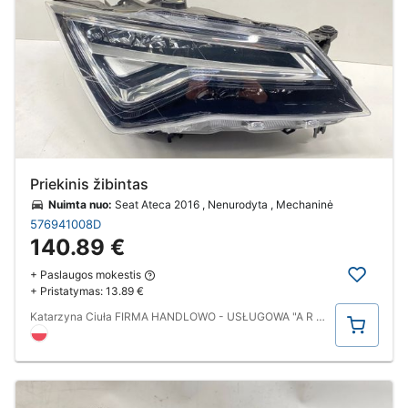
Priekinis žibintas
Nuimta nuo:
Seat Ateca 2016 , Nenurodyta , Mechaninė
576941008D
140.89 €
+ Paslaugos mokestis
+ Pristatymas:
13.89 €
Pirkti
Katarzyna Ciuła FIRMA HANDLOWO - USŁUGOWA "A R I S".