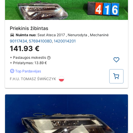
Priekinis žibintas
Nuimta nuo:
Seat Ateca 2017 , Nenurodyta , Mechaninė
90117434
576941008D
1420014201
,
,
141.93 €
+ Paslaugos mokestis
+ Pristatymas:
13.89 €
Top Pardavėjas
Pirkti
F.H.U. TOMASZ ŚWIŃCZYK