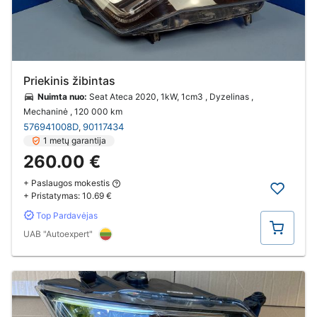
Priekinis žibintas
Nuimta nuo:
Seat Ateca 2020, 1kW, 1cm3 , Dyzelinas ,
Mechaninė
, 120 000 km
576941008D
90117434
,
1 metų garantija
260.00 €
+ Paslaugos mokestis
+ Pristatymas:
10.69 €
Top Pardavėjas
Pirkti
UAB "Autoexpert"