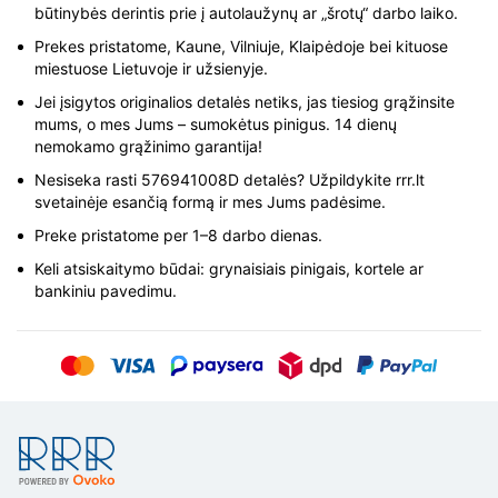
būtinybės derintis prie į autolaužynų ar „šrotų“ darbo laiko.
Prekes pristatome, Kaune, Vilniuje, Klaipėdoje bei kituose
miestuose Lietuvoje ir užsienyje.
Jei įsigytos originalios detalės netiks, jas tiesiog grąžinsite
mums, o mes Jums – sumokėtus pinigus. 14 dienų
nemokamo grąžinimo garantija!
Nesiseka rasti 576941008D detalės? Užpildykite rrr.lt
svetainėje esančią formą ir mes Jums padėsime.
Preke pristatome per 1–8 darbo dienas.
Keli atsiskaitymo būdai: grynaisiais pinigais, kortele ar
bankiniu pavedimu.