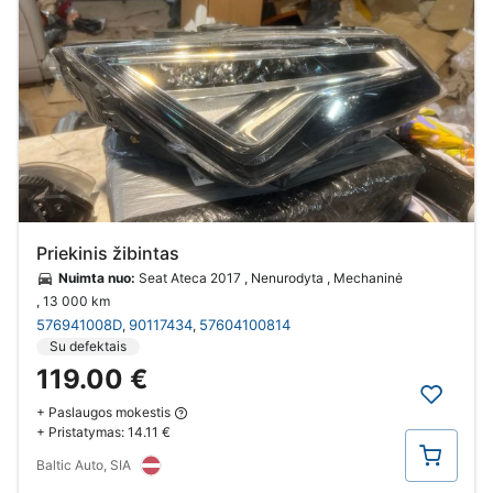
Priekinis žibintas
Nuimta nuo:
Seat Ateca 2017 , Nenurodyta , Mechaninė
, 13 000 km
576941008D
90117434
57604100814
,
,
Su defektais
119.00 €
+ Paslaugos mokestis
+ Pristatymas:
14.11 €
Pirkti
Baltic Auto, SIA