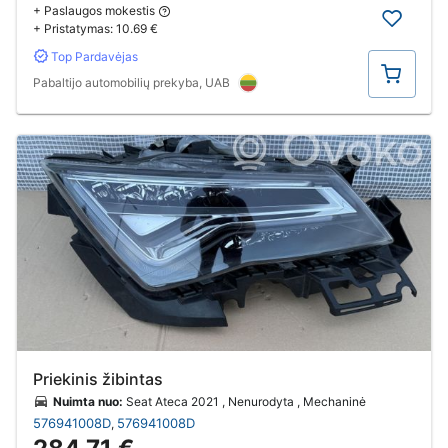
+ Paslaugos mokestis
+ Pristatymas:
10.69 €
Top Pardavėjas
Pirkti
Pabaltijo automobilių prekyba, UAB
Priekinis žibintas
Nuimta nuo:
Seat Ateca 2021 , Nenurodyta , Mechaninė
576941008D
576941008D
,