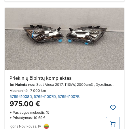
Priekinių žibintų komplektas
Nuimta nuo:
Seat Ateca 2017, 110kW, 2000cm3 , Dyzelinas ,
Mechaninė
, 7 000 km
576941008D
576941007D
576941007B
,
,
975.00 €
+ Paslaugos mokestis
+ Pristatymas:
10.69 €
Pirkti
Igoris Novikovas, IV