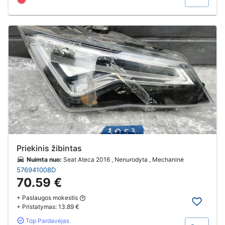
Priekinis žibintas
Nuimta nuo:
Seat Ateca 2016 , Nenurodyta , Mechaninė
576941008D
70.59 €
+ Paslaugos mokestis
+ Pristatymas:
13.89 €
Top Pardavėjas
Pirkti