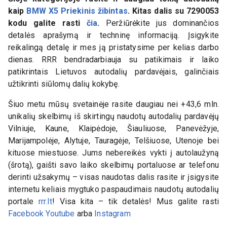
kaip
BMW X5 Priekinis žibintas
. Kitas dalis su
7290053
kodu galite rasti
čia
.
Peržiūrėkite jus dominančios
detalės aprašymą ir techninę informaciją. Įsigykite
reikalingą detalę ir mes ją pristatysime per kelias darbo
dienas. RRR bendradarbiauja su patikimais ir laiko
patikrintais Lietuvos autodalių pardavėjais, galinčiais
užtikrinti siūlomų dalių kokybę.
Šiuo metu mūsų svetainėje rasite daugiau nei +43,6 mln.
unikalių skelbimų iš skirtingų naudotų autodalių pardavėjų
Vilniuje, Kaune, Klaipėdoje, Šiauliuose, Panevėžyje,
Marijampolėje, Alytuje, Tauragėje, Telšiuose, Utenoje bei
kituose miestuose. Jums nebereikės vykti į autolaužyną
(šrotą), gaišti savo laiko skelbimų portaluose ar telefonu
derinti užsakymų – visas naudotas dalis rasite ir įsigysite
internetu keliais mygtuko paspaudimais naudotų autodalių
portale
rrr.lt
! Visa kita – tik detalės! Mus galite rasti
Facebook
Youtube
arba
Instagram