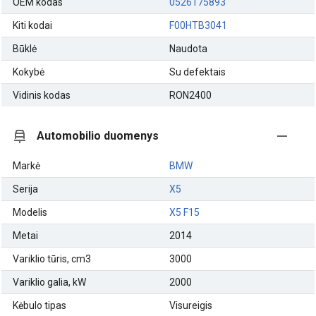
OEM kodas
0526175893
Kiti kodai
F00HTB3041
Būklė
Naudota
Kokybė
Su defektais
Vidinis kodas
RON2400
Automobilio duomenys
Markė
BMW
Serija
X5
Modelis
X5 F15
Metai
2014
Variklio tūris, cm3
3000
Variklio galia, kW
2000
Kėbulo tipas
Visureigis