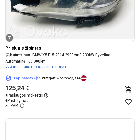
7
Priekinis žibintas
Nuimta nuo:
BMW X5 F15 2014 2993cm3 230kW Dyzelinas
Automatinė 100 000km
7290053
0406153065
F00HTB3041
Top pardavėjas
Stuttgart workshop, SIA
125,24 €
+
Paslaugos mokestis
+
Pristatymas --
Su PVM