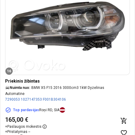
16
Priekinis žibintas
Nuimta nuo:
BMW X5 F15 2016 3000cm3 1kW Dyzelinas
Automatinė
7290053
1027147353
F001B304106
Top pardavėjas
Roņi RD, SIA
165,00 €
+
Paslaugos mokestis
+
Pristatymas --