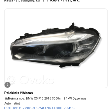
Rasta 43 pasiūlymų.
Kaina:
119,00 € - 1 411,76 €.
9
Priekinis žibintas
Nuimta nuo:
BMW X5 F15 2016 3000cm3 1kW Dyzelinas
Automatinė
F00HTB3041
7290053
0524147894
F00HTB304105