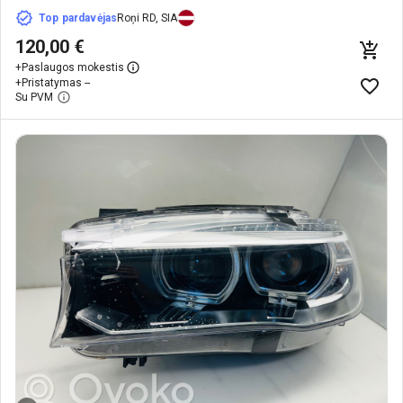
Top pardavėjas
Roņi RD, SIA
120,00 €
+
Paslaugos mokestis
+
Pristatymas --
Su PVM