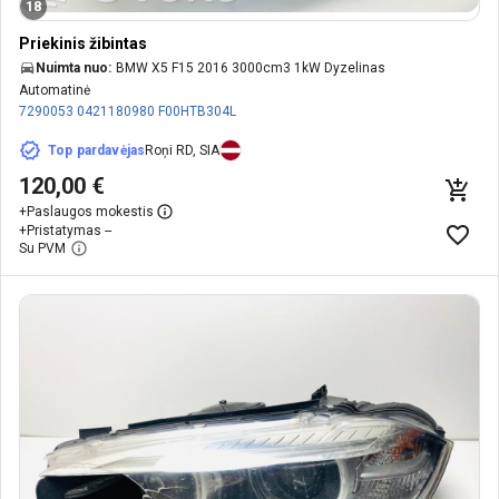
18
Priekinis žibintas
Nuimta nuo:
BMW X5 F15 2016 3000cm3 1kW Dyzelinas
Automatinė
7290053
0421180980
F00HTB304L
Top pardavėjas
Roņi RD, SIA
120,00 €
+
Paslaugos mokestis
+
Pristatymas --
Su PVM