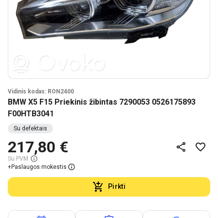
Vidinis kodas: RON2400
BMW X5 F15 Priekinis žibintas 7290053 0526175893
F00HTB3041
Su defektais
217,80 €
Su PVM
+
Paslaugos mokestis
Pirkti