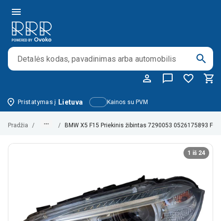
Pristatymas į
Lietuva
Kainos su PVM
Pradžia
/
/
BMW X5 F15 Priekinis žibintas 7290053 0526175893 F0
1 iš 24