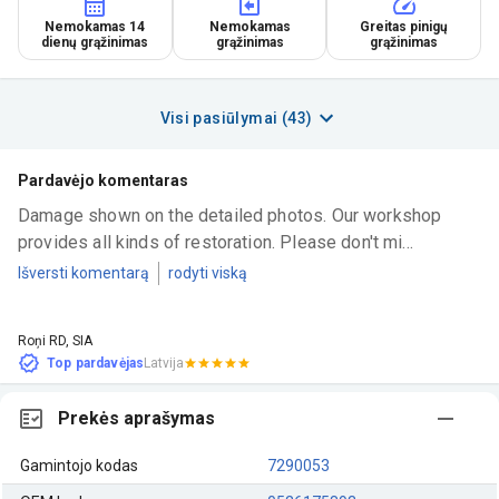
Nemokamas 14
Nemokamas
Greitas pinigų
dienų grąžinimas
grąžinimas
grąžinimas
Visi pasiūlymai (43)
Pardavėjo komentaras
Damage shown on the detailed photos. Our workshop 
provides all kinds of restoration. Please don't mi...
Išversti komentarą
rodyti viską
Roņi RD, SIA
Top pardavėjas
Latvija
Prekės aprašymas
Gamintojo kodas
7290053