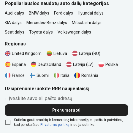
Populiariausios naudotų auto dalių kategorijos
Audi dalys
BMW dalys
Ford dalys
Hyundai dalys
KIA dalys
Mercedes-Benz dalys
Mitsubishi dalys
Seat dalys
Toyota dalys
Volkswagen dalys
Regionas
United Kingdom
Lietuva
Latvija (RU)
Polska
España
Deutschland
Latvija (LV)
România
France
Suomi
Italia
Užsiprenumeruokite RRR naujienlaiškį
Įveskite savo el. pašto adresą
Prenumeruoti
Sutinku gauti svarbią ir komercinę informaciją el. paštu ir patvirtinu,
kad perskaičiau
Privatumo politiką
ir su ja sutinku.