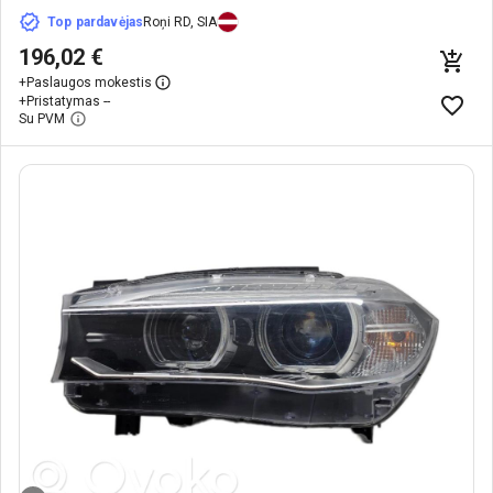
Top pardavėjas
Roņi RD, SIA
196,02 €
+
Paslaugos mokestis
+
Pristatymas --
Su PVM