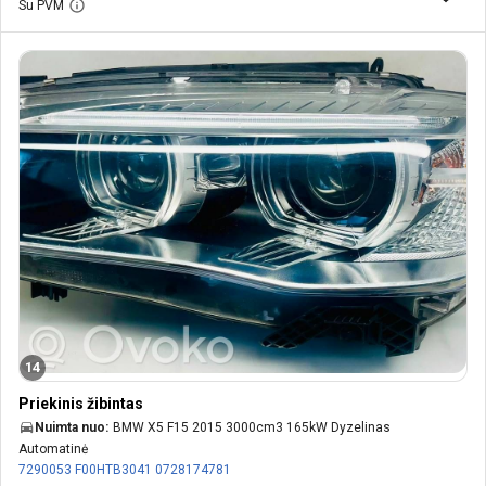
Su PVM
14
Priekinis žibintas
Nuimta nuo:
BMW X5 F15 2015 3000cm3 165kW Dyzelinas
Automatinė
7290053
F00HTB3041
0728174781