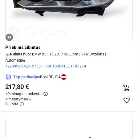
14
Priekinis žibintas
Nuimta nuo:
BMW X5 F15 2017 3000cm3 0kW Dyzelinas
Automatinė
7290053
0426157301
F00HTB3041
LE11A6264
Top pardavėjas
Roņi RD, SIA
217,80 €
+
Paslaugos mokestis
+
Pristatymas --
Su PVM