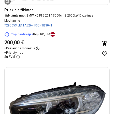
23
Priekinis žibintas
Nuimta nuo:
BMW X5 F15 2014 3000cm3 2000kW Dyzelinas
Mechaninė
7290053
LE11A6264
F00HTB3041
Top pardavėjas
Roņi RD, SIA
200,00 €
+
Paslaugos mokestis
+
Pristatymas --
Su PVM