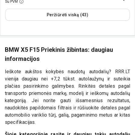
Su PVM
Peržiūrėti viską (43)
BMW X5 F15 Priekinis žibintas: daugiau
informacijos
Ieškote aukštos kokybės naudotų autodalių? RRR.LT
vienija daugiau nei +7,2 tūkst. autolaužynų ir suteikia
plačias pasirinkimo galimybes. Rinkitės detales pagal
transporto priemonės markę, modelį ir ieškomų autodalių
kategoriją. Jei norite gauti išsamesnius rezultatus,
naudokitės papildomais filtrais ir rūšiuokite detales pagal
automobilio variklio tūrį, galią, pagaminimo metus ar kitas
specifikacijas.
Šioje kategorijoje rasite ir daugiau tokių autodalių