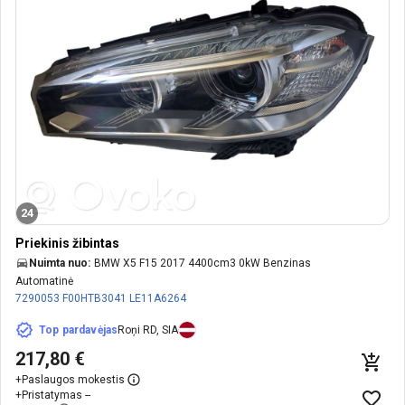
24
Priekinis žibintas
Nuimta nuo:
BMW X5 F15 2017 4400cm3 0kW Benzinas
Automatinė
7290053
F00HTB3041
LE11A6264
Top pardavėjas
Roņi RD, SIA
217,80 €
+
Paslaugos mokestis
+
Pristatymas --