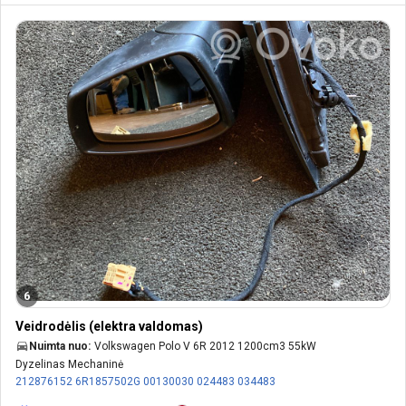
6
Veidrodėlis (elektra valdomas)
Nuimta nuo:
Volkswagen Polo V 6R 2012 1200cm3 55kW
Dyzelinas Mechaninė
212876152
6R1857502G
00130030
024483
034483