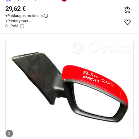
29,62 €
+
Paslaugos mokestis
+
Pristatymas --
Su PVM
5