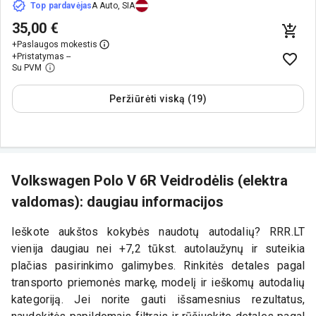
Top pardavėjas
A Auto, SIA
35,00 €
+
Paslaugos mokestis
+
Pristatymas --
Su PVM
Peržiūrėti viską (19)
Volkswagen Polo V 6R Veidrodėlis (elektra
valdomas): daugiau informacijos
Ieškote aukštos kokybės naudotų autodalių? RRR.LT
vienija daugiau nei +7,2 tūkst. autolaužynų ir suteikia
plačias pasirinkimo galimybes. Rinkitės detales pagal
transporto priemonės markę, modelį ir ieškomų autodalių
kategoriją. Jei norite gauti išsamesnius rezultatus,