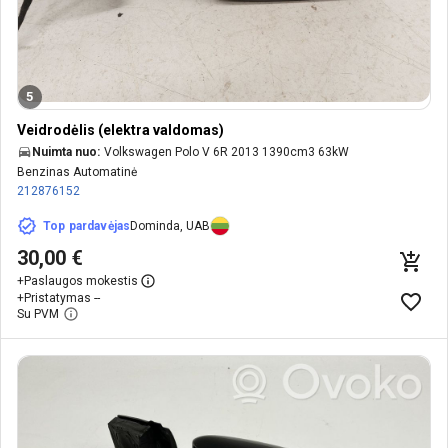
5
Veidrodėlis (elektra valdomas)
Nuimta nuo:
Volkswagen Polo V 6R 2013 1390cm3 63kW
Benzinas Automatinė
212876152
Top pardavėjas
Dominda, UAB
30,00 €
+
Paslaugos mokestis
+
Pristatymas --
Su PVM