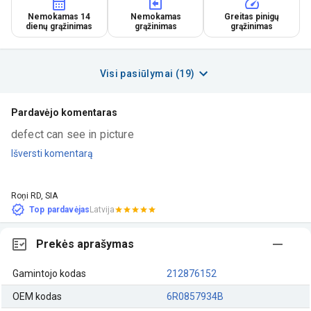
Nemokamas 14
Nemokamas
Greitas pinigų
dienų grąžinimas
grąžinimas
grąžinimas
Visi pasiūlymai (19)
Pardavėjo komentaras
defect can see in picture
Išversti komentarą
Roņi RD, SIA
Top pardavėjas
Latvija
Prekės aprašymas
Gamintojo kodas
212876152
OEM kodas
6R0857934B