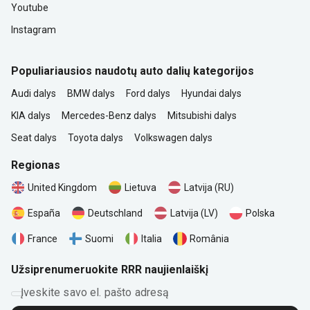
Youtube
Instagram
Populiariausios naudotų auto dalių kategorijos
Audi dalys
BMW dalys
Ford dalys
Hyundai dalys
KIA dalys
Mercedes-Benz dalys
Mitsubishi dalys
Seat dalys
Toyota dalys
Volkswagen dalys
Regionas
United Kingdom
Lietuva
Latvija (RU)
Polska
España
Deutschland
Latvija (LV)
România
France
Suomi
Italia
Užsiprenumeruokite RRR naujienlaiškį
Įveskite savo el. pašto adresą