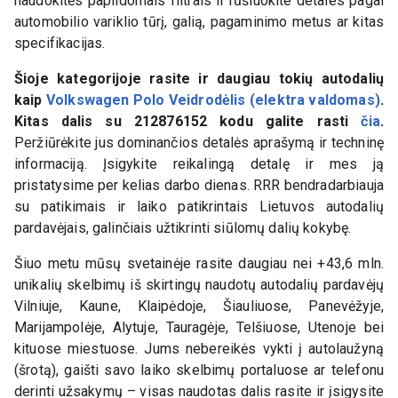
naudokitės papildomais filtrais ir rūšiuokite detales pagal
automobilio variklio tūrį, galią, pagaminimo metus ar kitas
specifikacijas.
Šioje kategorijoje rasite ir daugiau tokių autodalių
kaip
Volkswagen Polo Veidrodėlis (elektra valdomas)
.
Kitas dalis su
212876152
kodu galite rasti
čia
.
Peržiūrėkite jus dominančios detalės aprašymą ir techninę
informaciją. Įsigykite reikalingą detalę ir mes ją
pristatysime per kelias darbo dienas. RRR bendradarbiauja
su patikimais ir laiko patikrintais Lietuvos autodalių
pardavėjais, galinčiais užtikrinti siūlomų dalių kokybę.
Šiuo metu mūsų svetainėje rasite daugiau nei +43,6 mln.
unikalių skelbimų iš skirtingų naudotų autodalių pardavėjų
Vilniuje, Kaune, Klaipėdoje, Šiauliuose, Panevėžyje,
Marijampolėje, Alytuje, Tauragėje, Telšiuose, Utenoje bei
kituose miestuose. Jums nebereikės vykti į autolaužyną
(šrotą), gaišti savo laiko skelbimų portaluose ar telefonu
derinti užsakymų – visas naudotas dalis rasite ir įsigysite