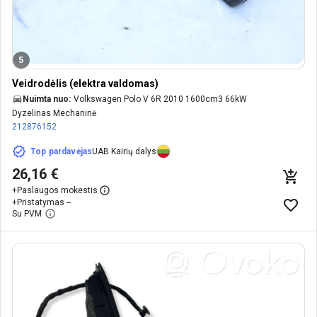
5
Veidrodėlis (elektra valdomas)
Nuimta nuo:
Volkswagen Polo V 6R 2010 1600cm3 66kW
Dyzelinas Mechaninė
212876152
Top pardavėjas
UAB Kairių dalys
26,16 €
+
Paslaugos mokestis
+
Pristatymas --
Su PVM