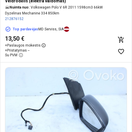
Veidrodėlis (elektra valdomas)
Nuimta nuo:
Volkswagen Polo V 6R 2011 1598cm3 66kW
Dyzelinas Mechaninė 334 850km
212876152
Top pardavėjas
MD Serviss, SIA
13,50 €
+
Paslaugos mokestis
+
Pristatymas --
Su PVM