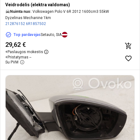
Veidrodėlis (elektra valdomas)
Nuimta nuo:
Volkswagen Polo V 6R 2012 1600cm3 55kW
Dyzelinas Mechaninė 1km
212876152
6R1857502
Top pardavėjas
Setauto, SIA
29,62 €
+
Paslaugos mokestis
+
Pristatymas --
Su PVM