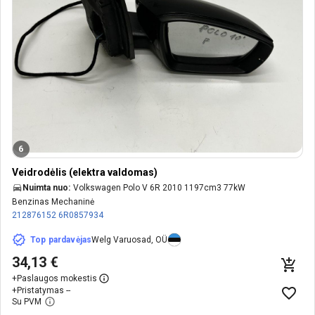
6
Veidrodėlis (elektra valdomas)
Nuimta nuo:
Volkswagen Polo V 6R 2010 1197cm3 77kW
Benzinas Mechaninė
212876152
6R0857934
Top pardavėjas
Welg Varuosad, OÜ
34,13 €
+
Paslaugos mokestis
+
Pristatymas --
Su PVM