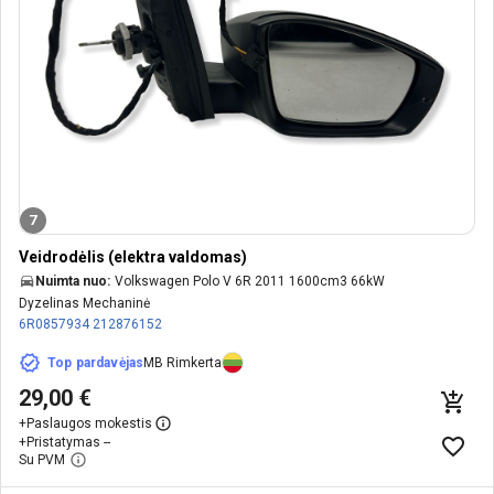
7
Veidrodėlis (elektra valdomas)
Nuimta nuo:
Volkswagen Polo V 6R 2011 1600cm3 66kW
Dyzelinas Mechaninė
6R0857934
212876152
Top pardavėjas
MB Rimkerta
29,00 €
+
Paslaugos mokestis
+
Pristatymas --
Su PVM