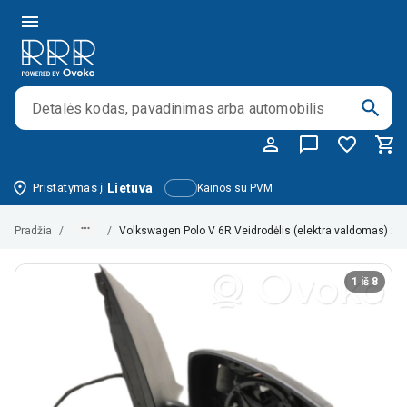
Pristatymas į
Lietuva
Kainos su PVM
Pradžia
/
/
Volkswagen Polo V 6R Veidrodėlis (elektra valdomas) 
1 iš 8