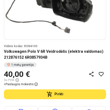
Vidinis kodas: RON4103
Volkswagen Polo V 6R Veidrodėlis (elektra valdomas)
212876152 6R0857934B
1 metų garantija
40,00 €
Su PVM
+
Paslaugos mokestis
Pirkti