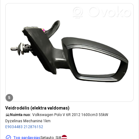
5
Veidrodėlis (elektra valdomas)
Nuimta nuo:
Volkswagen Polo V 6R 2012 1600cm3 55kW
Dyzelinas Mechaninė 1km
E9034483
212876152
Top pardavėjas
Setauto, SIA